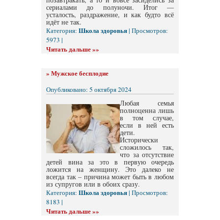
сериалами до полуночи. Итог —
усталость, раздражение, и как будто всё
идёт не так.
Школа здоровья
Категория:
| Просмотров:
5973 |
Читать дальше »»
»
Мужское бесплодие
Опубликовано: 5 октября 2024
Любая семья
полноценна лишь
в том случае,
если в ней есть
дети.
Исторически
сложилось так,
что за отсутствие
детей вина за это в первую очередь
ложится на женщину. Это далеко не
всегда так – причина может быть в любом
из супругов или в обоих сразу.
Школа здоровья
Категория:
| Просмотров:
8183 |
Читать дальше »»