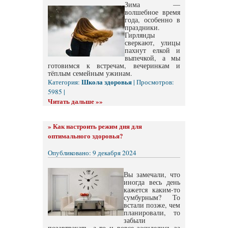
Зима —
волшебное время
года, особенно в
праздники.
Гирлянды
сверкают, улицы
пахнут елкой и
выпечкой, а мы
готовимся к встречам, вечеринкам и
тёплым семейным ужинам.
Школа здоровья
Категория:
| Просмотров:
5985 |
Читать дальше »»
»
Как настроить режим дня для
оптимального здоровья?
Опубликовано: 9 декабря 2024
Вы замечали, что
иногда весь день
кажется каким-то
сумбурным? То
встали позже, чем
планировали, то
забыли
позавтракать, а то и вовсе засиделись за