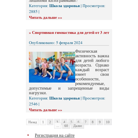
лишними килограммами?
Школа здоровья
Категория:
| Просмотров:
2885 |
Читать дальше »»
»
Спортивная гимнастика для детей от 3 лет
Опубликовано: 5 февраля 2024
Физическая
активность важна
для детей любого
возраста. Однако
каждый возраст
имеет свои
особенности,
рекомендуемые,
допустимые и запрещенные виды
нагрузки.
Школа здоровья
Категория:
| Просмотров:
2546 |
Читать дальше »»
Назад
1
2
3
4
5
6
7
8
9
10
...
60
Далее
Регистрация на сайте