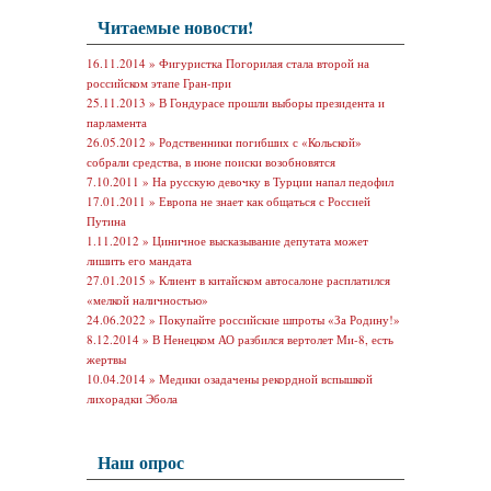
Читаемые новости!
16.11.2014 »
Фигуристка Погорилая стала второй на
российском этапе Гран-при
25.11.2013 »
В Гондурасе прошли выборы президента и
парламента
26.05.2012 »
Родственники погибших с «Кольской»
собрали средства, в июне поиски возобновятся
7.10.2011 »
На русскую девочку в Турции напал педофил
17.01.2011 »
Европа не знает как общаться с Россией
Путина
1.11.2012 »
Циничное высказывание депутата может
лишить его мандата
27.01.2015 »
Клиент в китайском автосалоне расплатился
«мелкой наличностью»
24.06.2022 »
Покупайте российские шпроты «За Родину!»
8.12.2014 »
В Ненецком АО разбился вертолет Ми-8, есть
жертвы
10.04.2014 »
Медики озадачены рекордной вспышкой
лихорадки Эбола
Наш опрос