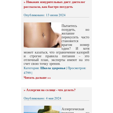
»
Никаких изнурительных диет: диетолог
рассказала, как быстро похудеть
Опубликовано: 13 июня 2024
Пытаетесь
похудеть, но
желание
перекусить часто
становится
врагом номер
один? И хотя
может казаться, что ограничение калорий
и строгие правила питания – это
отличный план, эксперты имеют на это
счет свою точку зрения.
Школа здоровья
Категория:
| Просмотров:
4799 |
Читать дальше »»
»
Аллергия на солнце - что делать?
Опубликовано: 4 мая 2024
Аллергическая
реакция на