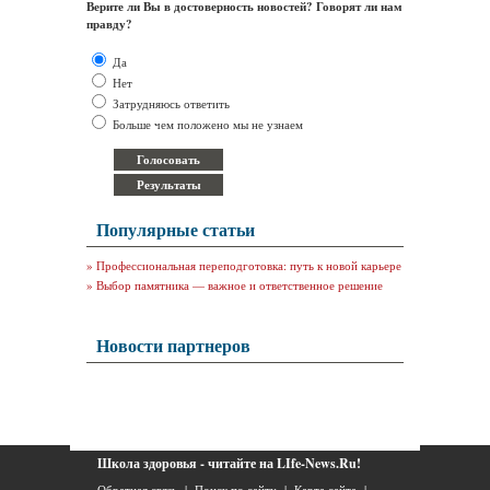
Верите ли Вы в достоверность новостей? Говорят ли нам
правду?
Да
Нет
Затрудняюсь ответить
Больше чем положено мы не узнаем
Популярные статьи
»
Профессиональная переподготовка: путь к новой карьере
»
Выбор памятника — важное и ответственное решение
Новости партнеров
Школа здоровья - читайте на LIfe-News.Ru!
Обратная связь
|
Поиск по сайту
|
Карта сайта
|