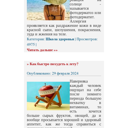
солнце -
называется
фотодерматоз или
фотодерматит.
Аллергия
проявляется как раздражение кожи в виде
красной сыпи, шелушения, покраснения,
зуда и жжения на теле.
Школа здоровья
Категория:
| Просмотров:
4975 |
Читать дальше »»
»
Как быстро похудеть к лету?
Опубликовано: 29 февраля 2024
Наверняка
каждый человек
ощущал на себе
после зимнего
периода большую
нехватку в
витаминах, то
есть хочется
больше сырых фруктов, овощей, да и
вообще просыпается хороший и здоровый
аппетит, как же тогда справиться с