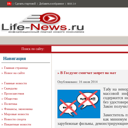
18+
|
Сделать стартовой
|
Добавить в избранное
|
RSS 2.0
Поиск по сайту:
Навигация
»
Главная страница
» В Госдуме смягчат запрет на мат
»
Новое на сайте
Опубликовано: 16 июля 2014
»
Главные новости
»
Скандалы
Табу на ненор
массовой инф
»
Происшествия
содержится н
»
Общество
без удостовер
»
Политика
Закон получил
»
Финансы, экономика
»
Мировые новости
Заместитель п
как минимум 
»
Новости спорта
зарубежные фильмы, демонстрирующиес
»
Пикантные новости