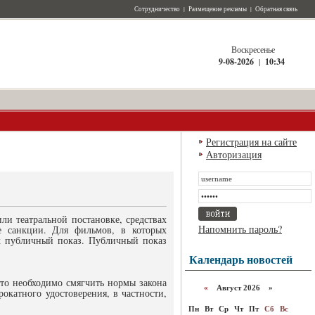
Сотрудничество
|
Размещение рекламы
|
Обратная связь
Воскресенье
9-08-2026
|
10:34
Регистрация на сайте
Авторизация
ли театральной постановке, средствах
Напомнить пароль?
ые санкции. Для фильмов, в которых
их публичный показ. Публичный показ
Календарь новостей
что необходимо смягчить нормы закона
«
Август 2026 »
окатного удостоверения, в частности,
Пн
Вт
Ср
Чт
Пт
Сб
Вс