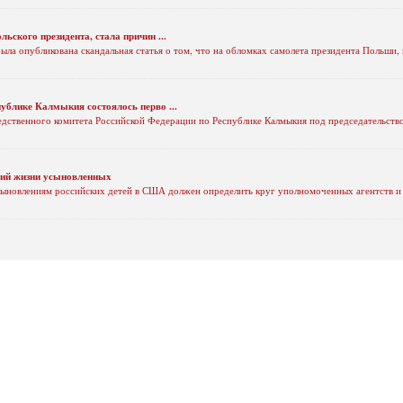
ьского президента, стала причин ...
a была опубликована скандальная статья о том, что на обломках самолета президента Польш
ублике Калмыкия состоялось перво ...
едственного комитета Российской Федерации по Республике Калмыкия под председательство
вий жизни усыновленных
ыновлениям российских детей в США должен определить круг уполномоченных агентств и 