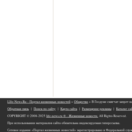
LIfe-News.Ru - Портал жизненных новостей
»
Общество
» В Госдуме смягчат запрет н
Обратная связь
|
Поиск по сайту
|
Карта сайта
|
Размещение рекламы
|
Каталог са
COPYRIGHT © 2008-2025
life-news.ru ® - Жизненные новости.
All Rights Reserved.
При использовании материалов сайта обязательна индексируемая гиперссылка.
Сетевое издание «Портал жизненных новостей» зарегистрировано в Федеральной служ