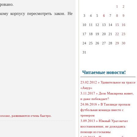
ровано.
1
2
кому корпусу пересмотреть закон. Не
3
4
5
6
7
8
9
10
11
12
13
14
15
16
17
18
19
20
21
22
23
24
25
26
27
28
29
30
31
Читаемые новости!
23.02.2012 »
Удивительное на трассе
«Амур»
3.11.2017 »
Дело Макларена живет,
и даже побеждает?
24.06.2018 »
В Таиланде пропала
футбольная команда вместе с
тренером
охоже, развиваются очень быстро.
3.09.2013 »
Южный Урал начал
восстановление, не дожидаясь
помощи из госказны