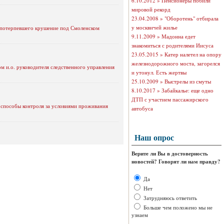
6.10.2012 »
Пенсионеры побили
мировой рекорд
23.04.2008 »
"Оборотень" отбирала
у москвичей жилье
и, потерпевшего крушение под Смоленском
9.11.2009 »
Мадонна едет
знакомиться с родителями Иисуса
23.05.2015 »
Катер налетел на опору
железнодорожного моста, загорелся
м и.о. руководителя следственного управления
и утонул. Есть жертвы
25.10.2009 »
Выстрелы из смуты
8.10.2017 »
Забайкалье: еще одно
ДТП с участием пассажирского
способы контроля за условиями проживания
автобуса
Наш опрос
Верите ли Вы в достоверность
новостей? Говорят ли нам правду?
Да
Нет
Затрудняюсь ответить
Больше чем положено мы не
узнаем