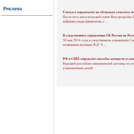
Реклама
Статья о взрывчатке на обломках самолета пол
После того как в польской газете Rzeczpospolit
найдены следы взрывчатки, г ...
В следственном управлении СК России по Респ
30 мая 2014 года в следственном управлении Сл
полковника юстиции В.Д. Ч ...
РФ и США определят способы контроля усло
Будущий российско-американский договор по ус
усыновленных детей.