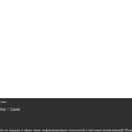
а мат
йтов
|
Статьи
бе по надзору в сфере связи, информационных технологий и массовых коммуникаций (Роск