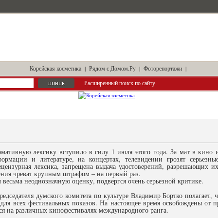
Корейская косметика
|
Рядом с Домом.Ру
|
Фоторепортажи
|
Расширенный поиск по сайту
мативную лексику вступило в силу 1 июля этого года. За мат в кино и
ормации и литературе, на концертах, телевидении грозят серьезн
ецензурная лексика, запрещена выдача удостоверений, разрешающих 
ения чреват крупным штрафом – на первый раз.
 весьма неоднозначную оценку, подвергся очень серьезной критике.
редседателя думского комитета по культуре Владимир Бортко полагает, 
для всех фестивальных показов. На настоящее время освобождены от пр
я на различных кинофестивалях международного ранга.