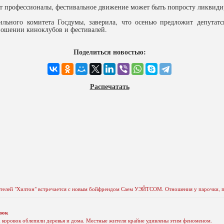
ют профессионалы, фестивальное движение может быть попросту ликвиди
льного комитета Госдумы, заверила, что осенью предложит депутатс
тношении киноклубов и фестивалей.
Поделиться новостью:
Распечатать
 отелей "Хилтон" встречается с новым бойфрендом Саем УЭЙТСОМ. Отношения у парочки, п
вок
 коровок облепили деревья и дома. Местные жители крайне удивлены этим феноменом.