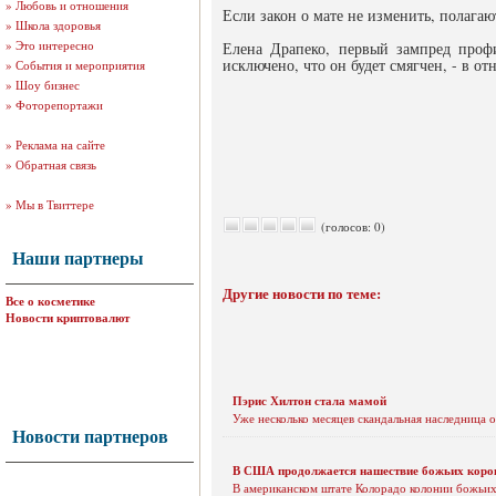
»
Любовь и отношения
Если закон о мате не изменить, полага
»
Школа здоровья
»
Это интересно
Елена Драпеко, первый зампред профи
исключено, что он будет смягчен, - в о
»
События и мероприятия
»
Шоу бизнес
»
Фоторепортажи
»
Реклама на сайте
»
Обратная связь
»
Мы в Твиттере
(голосов: 0)
Наши партнеры
Другие новости по теме:
Все о косметике
Новости криптовалют
Пэрис Хилтон стала мамой
Уже несколько месяцев скандальная наследница
Новости партнеров
В США продолжается нашествие божьих коро
В американском штате Колорадо колонии божьих