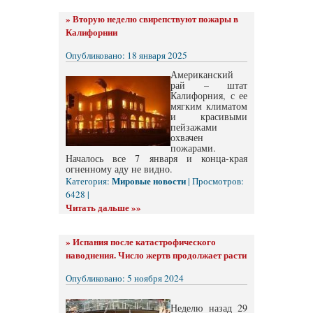
»
Вторую неделю свирепствуют пожары в
Калифорнии
Опубликовано: 18 января 2025
Американский
рай – штат
Калифорния, с ее
мягким климатом
и красивыми
пейзажами
охвачен
пожарами.
Началось все 7 января и конца-края
огненному аду не видно.
Мировые новости
Категория:
| Просмотров:
6428 |
Читать дальше »»
»
Испания после катастрофического
наводнения. Число жертв продолжает расти
Опубликовано: 5 ноября 2024
Неделю назад 29