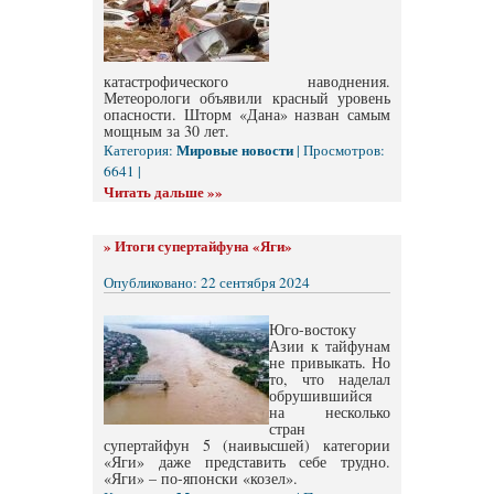
катастрофического наводнения.
Метеорологи объявили красный уровень
опасности. Шторм «Дана» назван самым
мощным за 30 лет.
Мировые новости
Категория:
| Просмотров:
6641 |
Читать дальше »»
»
Итоги супертайфуна «Яги»
Опубликовано: 22 сентября 2024
Юго-востоку
Азии к тайфунам
не привыкать. Но
то, что наделал
обрушившийся
на несколько
стран
супертайфун 5 (наивысшей) категории
«Яги» даже представить себе трудно.
«Яги» – по-японски «козел».