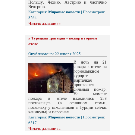
Польшу, Чехию, Австрию и частично
Венгрию.
Мировые новости
Категория:
| Просмотров:
8264 |
Читать дальше »»
»
Турецкая трагедия – пожар в горном
отеле
Опубликовано: 22 января 2025
В ночь на 21
января в отеле на
горнолыжном
курорте
Карталкая
произошел
сильный пожар.
На момент
пожара в отеле находились 238
постояльцев (в основном семьи,
поскольку у школьников в Турции сейчас
каникулы) и персонал.
Мировые новости
Категория:
| Просмотров:
6317 |
Читать дальше »»