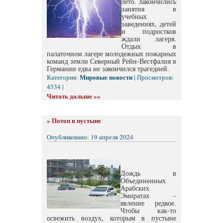
лето. Закончились
занятия в
учебных
заведениях, детей
и подростков
ждали лагеря.
Отдых в
палаточном лагере молодежных пожарных
команд земли Северный Рейн-Вестфалия в
Германии едва не закончился трагедией.
Мировые новости
Категория:
| Просмотров:
4334 |
Читать дальше »»
»
Потоп в пустыне
Опубликовано: 19 апреля 2024
Дождь в
Объединенных
Арабских
Эмиратах –
явление редкое.
Чтобы как-то
освежить воздух, которым в пустыне