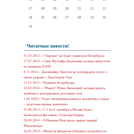
17
18
19
20
21
22
23
24
25
26
27
28
29
30
31
Читаемые новости!
31.10.2012 »
\"Аврора\" не будет символом Петербурга
17.07.2014 »
Сына Мустафы Джемилева должны выпустить
по решению ЕСПЧ
4.11.2014 »
Дженнифер Энистон не подтвердила слухи о
своем разрыве с Джастином Теру
13.12.2011 »
Румяные бутерброды
10.02.2014 »
\"Факел\" Юлии Липницкой заставил реветь
трибуны и аплодировать россиянке стоя
1.04.2020 »
Успех интернационального коллектива ученых
– получены первые мамонтята
31.08.2013 »
С 1 по 8 сентября в Москве будет
проводиться фестиваль «Спасская башня»
28.09.2014 »
В Нижнем Новгороде закрыт первый
Макдональдс
16.01.2014 »
Министр финансов убеждён в потребности