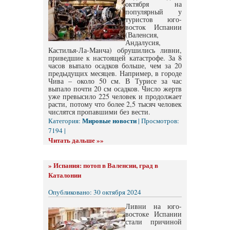
октября на
популярный у
туристов юго-
восток Испании
(Валенсия,
Андалусия,
Кастилья-Ла-Манча) обрушились ливни,
приведшие к настоящей катастрофе. За 8
часов выпало осадков больше, чем за 20
предыдущих месяцев. Например, в городе
Чива – около 50 см. В Турисе за час
выпало почти 20 см осадков. Число жертв
уже превысило 225 человек и продолжает
расти, потому что более 2,5 тысяч человек
числятся пропавшими без вести.
Мировые новости
Категория:
| Просмотров:
7194 |
Читать дальше »»
»
Испания: потоп в Валенсии, град в
Каталонии
Опубликовано: 30 октября 2024
Ливни на юго-
востоке Испании
стали причиной