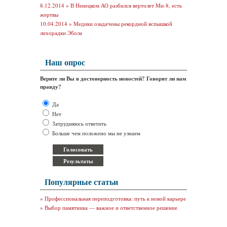
8.12.2014 »
В Ненецком АО разбился вертолет Ми-8, есть
жертвы
10.04.2014 »
Медики озадачены рекордной вспышкой
лихорадки Эбола
Наш опрос
Верите ли Вы в достоверность новостей? Говорят ли нам
правду?
Да
Нет
Затрудняюсь ответить
Больше чем положено мы не узнаем
Популярные статьи
»
Профессиональная переподготовка: путь к новой карьере
»
Выбор памятника — важное и ответственное решение