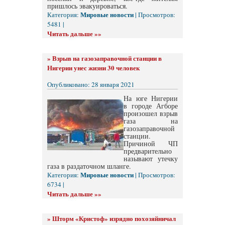
пришлось эвакуироваться.
Мировые новости
Категория:
| Просмотров:
5481 |
Читать дальше »»
»
Взрыв на газозаправочной станции в
Нигерии унес жизни 30 человек
Опубликовано: 28 января 2021
На юге Нигерии
в городе Агборе
произошел взрыв
газа на
газозаправочной
станции.
Причиной ЧП
предварительно
называют утечку
газа в раздаточном шланге.
Мировые новости
Категория:
| Просмотров:
6734 |
Читать дальше »»
»
Шторм «Кристоф» изрядно похозяйничал