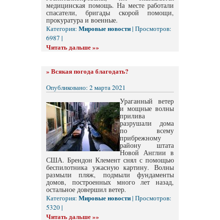
медицинская помощь. На месте работали
спасатели, бригады скорой помощи,
прокуратура и военные.
Мировые новости
Категория:
| Просмотров:
6987 |
Читать дальше »»
»
Всякая погода благодать?
Опубликовано: 2 марта 2021
Ураганный ветер
и мощные волны
прилива
разрушали дома
по всему
прибрежному
району штата
Новой Англии в
США. Брендон Клемент снял с помощью
беспилотника ужасную картину. Волны
размыли пляж, подмыли фундаменты
домов, построенных много лет назад,
остальное довершил ветер.
Мировые новости
Категория:
| Просмотров:
5320 |
Читать дальше »»