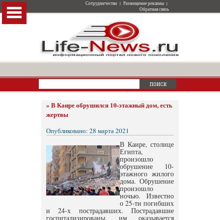
Сотрудничество
|
Размещение рекламы
|
Обратная связь
»
В Каире обрушился 10-этажный дом, есть
жертвы
Опубликовано: 28 марта 2021
В Каире, столице
Египта,
произошло
обрушение 10-
этажного жилого
дома. Обрушение
произошло
ночью. Известно
о 25-ти погибших
и 24-х пострадавших. Пострадавшие
госпитализированы, им оказывается