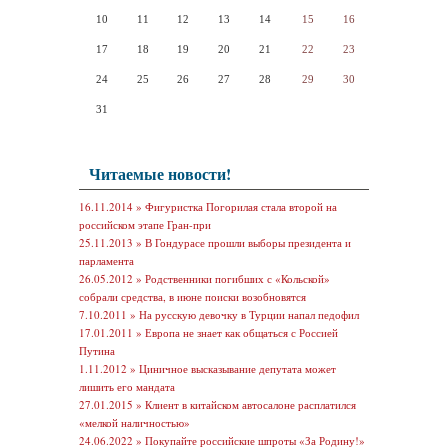
10
11
12
13
14
15
16
17
18
19
20
21
22
23
24
25
26
27
28
29
30
31
Читаемые новости!
16.11.2014 »
Фигуристка Погорилая стала второй на
российском этапе Гран-при
25.11.2013 »
В Гондурасе прошли выборы президента и
парламента
26.05.2012 »
Родственники погибших с «Кольской»
собрали средства, в июне поиски возобновятся
7.10.2011 »
На русскую девочку в Турции напал педофил
17.01.2011 »
Европа не знает как общаться с Россией
Путина
1.11.2012 »
Циничное высказывание депутата может
лишить его мандата
27.01.2015 »
Клиент в китайском автосалоне расплатился
«мелкой наличностью»
24.06.2022 »
Покупайте российские шпроты «За Родину!»