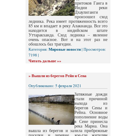
притоков Ганга в
Индии реки
Дхаулиганги
произошел сход
ледника. Река имеет протяженность всего
85 км и впадает в реку Алакнанда. Все это
находится в индийском штате
Уттаракханда. Сход ледника – явление
очень опасное. Вот и на этот раз не
обошлось баз трагедии.
Мировые новости
Категория:
| Просмотров:
7198 |
Читать дальше »»
»
Вышли из берегов Рейн и Сена
Опубликовано: 5 февраля 2021
Затяжные дожди
стали причиной
выхода из
берегов Сены и
Рейна. Основное
пополнение воды
в Сене принесла
река Марна. Она
вышла из берегов и залила прибрежные
поселки и деревне, кое-где жителям