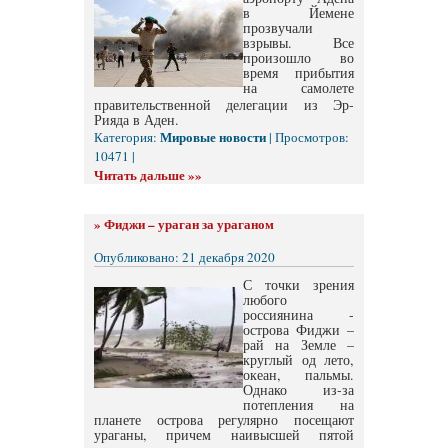
в Йемене
прозвучали
взрывы. Все
произошло во
время прибытия
на самолете
правительственной делегации из Эр-
Рияда в Аден.
Мировые новости
Категория:
| Просмотров:
10471 |
Читать дальше »»
»
Фиджи – ураган за ураганом
Опубликовано: 21 декабря 2020
С точки зрения
любого
россиянина -
острова Фиджи –
рай на Земле –
круглый од лето,
океан, пальмы.
Однако из-за
потепления на
планете острова регулярно посещают
ураганы, причем наивысшей пятой