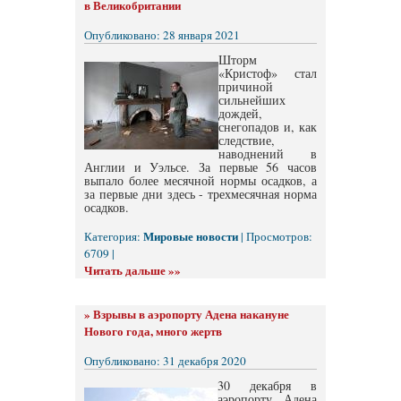
в Великобритании
Опубликовано: 28 января 2021
Шторм
«Кристоф» стал
причиной
сильнейших
дождей,
снегопадов и, как
следствие,
наводнений в
Англии и Уэльсе. За первые 56 часов
выпало более месячной нормы осадков, а
за первые дни здесь - трехмесячная норма
осадков.
Мировые новости
Категория:
| Просмотров:
6709 |
Читать дальше »»
»
Взрывы в аэропорту Адена накануне
Нового года, много жертв
Опубликовано: 31 декабря 2020
30 декабря в
аэропорту Адена