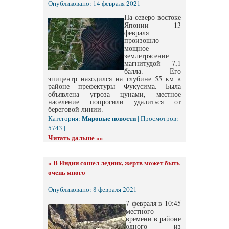
Опубликовано: 14 февраля 2021
На северо-востоке
Японии 13
февраля
произошло
мощное
землетрясение
магнитудой 7,1
балла. Его
эпицентр находился на глубине 55 км в
районе префектуры Фукусима. Была
объявлена угроза цунами, местное
население попросили удалиться от
береговой линии.
Мировые новости
Категория:
| Просмотров:
5743 |
Читать дальше »»
»
В Индии сошел ледник, жертв может быть
очень много
Опубликовано: 8 февраля 2021
7 февраля в 10:45
местного
времени в районе
одного из