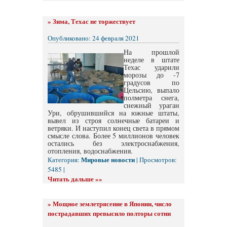
»
Зима, Техас не торжествует
Опубликовано: 24 февраля 2021
На прошлой
неделе в штате
Техас ударили
морозы до -7
градусов по
Цельсию, выпало
полметра снега,
снежный ураган
Ури, обрушившийся на южные штаты,
вывел из строя солнечные батареи и
ветряки. И наступил конец света в прямом
смысле слова. Более 5 миллионов человек
остались без электроснабжения,
отопления, водоснабжения.
Мировые новости
Категория:
| Просмотров:
5485 |
Читать дальше »»
»
Мощное землетрясение в Японии, число
пострадавших превысило полторы сотни