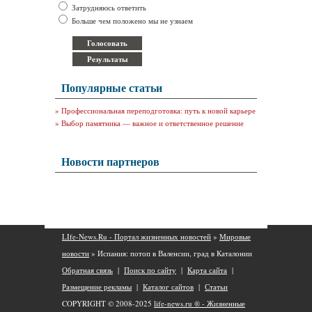
Затрудняюсь ответить
Больше чем положено мы не узнаем
Популярные статьи
»
Профессиональная переподготовка: путь к новой карьере
»
Выбор памятника — важное и ответственное решение
Новости партнеров
LIfe-News.Ru - Портал жизненных новостей
»
Мировые
новости
» Испания: потоп в Валенсии, град в Каталонии
Обратная связь
|
Поиск по сайту
|
Карта сайта
|
Размещение рекламы
|
Каталог сайтов
|
Статьи
COPYRIGHT © 2008-2025
life-news.ru ® - Жизненные