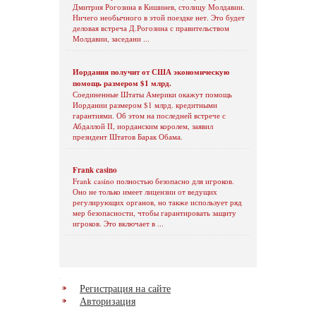
Дмитрия Рогозина в Кишинев, столицу Молдавии.
Ничего необычного в этой поездке нет. Это будет
деловая встреча Д.Рогозина с правительством
Молдавии, заседани ...
Иордания получит от США экономическую
помощь размером $1 млрд.
Соединенные Штаты Америки окажут помощь
Иордании размером $1 млрд. кредитными
гарантиями. Об этом на последней встрече с
Абдаллой II, иорданским королем, заявил
президент Штатов Барак Обама.
Frank casino
Frank casino полностью безопасно для игроков.
Оно не только имеет лицензии от ведущих
регулирующих органов, но также использует ряд
мер безопасности, чтобы гарантировать защиту
игроков. Это включает в ...
Регистрация на сайте
Авторизация