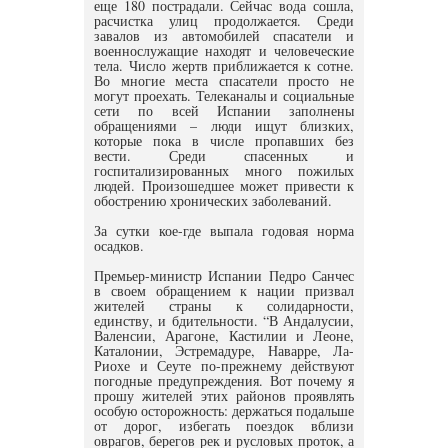
еще 180 пострадали. Сейчас вода сошла,
расчистка улиц продолжается. Среди
завалов из автомобилей спасатели и
военнослужащие находят и человеческие
тела. Число жертв приближается к сотне.
Во многие места спасатели просто не
могут проехать. Телеканалы и социальные
сети по всей Испании заполнены
обращениями – люди ищут близких,
которые пока в числе пропавших без
вести. Среди спасенных и
госпитализированных много пожилых
людей. Произошедшее может привести к
обострению хронических заболеваний.
За сутки кое-где выпала годовая норма
осадков.
Премьер-министр Испании Педро Санчес
в своем обращением к нации призвал
жителей страны к солидарности,
единству, и бдительности. “В Андалусии,
Валенсии, Арагоне, Кастилии и Леоне,
Каталонии, Эстремадуре, Наварре, Ла-
Риохе и Сеуте по-прежнему действуют
погодные предупреждения. Вот почему я
прошу жителей этих районов проявлять
особую осторожность: держаться подальше
от дорог, избегать поездок вблизи
оврагов, берегов рек и русловых проток, а