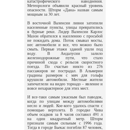
катастрофического наводнения.
Метеорологи объявили красный уровень
опасности. Шторм «Дана» назван самым
мощным за 30 лет.
В восточной Валенсии ливни затопили
населенные пункты, улицы превратились
в бурные реки. Лидер Валенсии Карлос
Мазон обратился к населению с просьбой
не покидать дома. Поток смывал мосты,
нес автомобили и все, что можно было
смыть. Первые этажи зданий ушли под
воду. В Андалусии залило
железнодорожные пути, что стало
причиной схода с рельсов скоростного
поезда. По счастью никто из 276
пассажиров не пострадал. В Альмерии
градины размером с мяч для гольфа
крушили автомобили. Местные жители
запечатлели на видео торнадо – явление и
вовсе нехарактерное для этих мест.
И все-таки самым ужасным был паводок,
когда по улицам между автомобилями
несло и людей. Кое-кого удалось спасти с
помощью вертолета. В городке Чива
объем осадков за 8 часов составил 491 л
на один квадратный метр. Шторм
признали самым сильным с 1996 года.
Тогда в городе Бьекас погибли 87 человек,