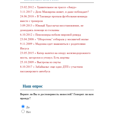
23.02.2012 »
Удивительное на трассе «Амур»
3.11.2017 »
Дело Макларена живет, и даже побеждает?
24.06.2018 »
В Таиланде пропала футбольная команда
вместе с тренером
3.09.2013 »
Южный Урал начал восстановление, не
дожидаясь помощи из госказны
6.10.2012 »
Пенсионеры побили мировой рекорд
23.04.2008 »
"Оборотень" отбирала у москвичей жилье
9.11.2009 »
Мадонна едет знакомиться с родителями
Иисуса
23.05.2015 »
Катер налетел на опору железнодорожного
моста, загорелся и утонул. Есть жертвы
25.10.2009 »
Выстрелы из смуты
8.10.2017 »
Забайкалье: еще одно ДТП с участием
пассажирского автобуса
Наш опрос
Верите ли Вы в достоверность новостей? Говорят ли нам
правду?
Да
Нет