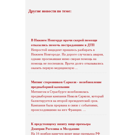
Другие новости по теме:
В Нижнем Новгорде врачи скорой помощи
отказались помочь пострадавшим в ДТП
Непростой инцидент пришлось разбирать в
Нижнем Новгороде. На дороге случилась авария,
однако проезжавшая мимо скорая помощь на
помощь не поспешила. Врачи долго отказывались
оказать первую медицинскую ...
Митинг сторонников Саркози - возобновление
предвыборной кампании
Митингом в Страсбурге возобновилась
предвыборная кампания Николя Саркози, который
баллотируется на второй президентский срок.
Кампания была прервана в связи с событиями,
происходившими на юге Франции. ...
К предстоящему визиту вице-премьера
Дмитрия Рогозина в Молдавию
На 16 ноября намечен визит вице-премьера РФ