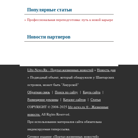
Популярные статьи
»
Профессиональная переподготовка: путь к новой карьере
Новости партнеров
LIfe-News.Ru - Портал жизненных новостей
»
Новость дня
» Подводный объект, который обнаружили у Шантарских
островов, может быть "Амурской"
Обратная связь
|
Поиск по сайту
|
Карта сайта
|
Размещение рекламы
|
Каталог сайтов
|
Статьи
COPYRIGHT © 2008-2025
life-news.ru ® - Жизненные
новости.
All Rights Reserved.
При использовании материалов сайта обязательна
индексируемая гиперссылка.
Сетевое издание «Портал жизненных новостей»