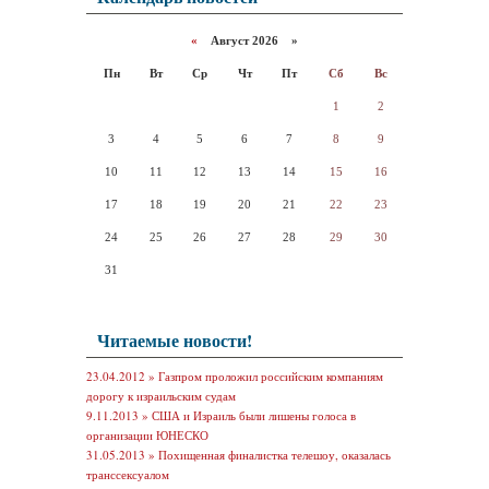
«
Август 2026 »
Пн
Вт
Ср
Чт
Пт
Сб
Вс
1
2
3
4
5
6
7
8
9
10
11
12
13
14
15
16
17
18
19
20
21
22
23
24
25
26
27
28
29
30
31
Читаемые новости!
23.04.2012 »
Газпром проложил российским компаниям
дорогу к израильским судам
9.11.2013 »
США и Израиль были лишены голоса в
организации ЮНЕСКО
31.05.2013 »
Похищенная финалистка телешоу, оказалась
транссексуалом