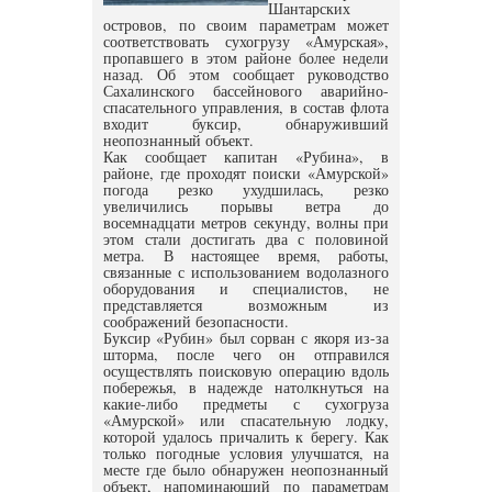
Шантарских
островов, по своим параметрам может
соответствовать сухогрузу «Амурская»,
пропавшего в этом районе более недели
назад. Об этом сообщает руководство
Сахалинского бассейнового аварийно-
спасательного управления, в состав флота
входит буксир, обнаруживший
неопознанный объект.
Как сообщает капитан «Рубина», в
районе, где проходят поиски «Амурской»
погода резко ухудшилась, резко
увеличились порывы ветра до
восемнадцати метров секунду, волны при
этом стали достигать два с половиной
метра. В настоящее время, работы,
связанные с использованием водолазного
оборудования и специалистов, не
представляется возможным из
соображений безопасности.
Буксир «Рубин» был сорван с якоря из-за
шторма, после чего он отправился
осуществлять поисковую операцию вдоль
побережья, в надежде натолкнуться на
какие-либо предметы с сухогруза
«Амурской» или спасательную лодку,
которой удалось причалить к берегу. Как
только погодные условия улучшатся, на
месте где было обнаружен неопознанный
объект, напоминающий по параметрам