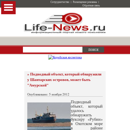
Сотрудничество
|
Размещение рекламы
|
Обратная связь
» Подводный объект, который обнаружили
у Шантарских островов, может быть
"Амурской"
Опубликовано: 5 ноября 2012
Подводный
объект, который
удалось
обнаружить
буксиру «Рубин»
в Охотском море
в районе