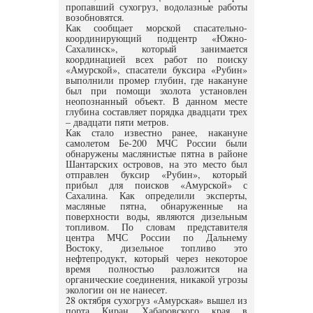
пропавший сухогруз, водолазные работы
возобновятся.
Как сообщает морской спасательно-
координирующий подцентр «Южно-
Сахалинск», который занимается
координацией всех работ по поиску
«Амурской», спасатели буксира «Рубин»
выполнили промер глубин, где накануне
был при помощи эхолота установлен
неопознанный объект. В данном месте
глубина составляет порядка двадцати трех
– двадцати пяти метров.
Как стало известно ранее, накануне
самолетом Бе-200 МЧС России были
обнаружены маслянистые пятна в районе
Шантарских островов, на это место был
отправлен буксир «Рубин», который
прибыл для поисков «Амурской» с
Сахалина. Как определили эксперты,
масляные пятна, обнаруженные на
поверхности воды, являются дизельным
топливом. По словам представителя
центра МЧС России по Дальнему
Востоку, дизельное топливо это
нефтепродукт, который через некоторое
время полностью разложится на
органические соединения, никакой угрозы
экологии он не нанесет.
28 октября сухогруз «Амурская» вышел из
порта Киран Хабаровского края в