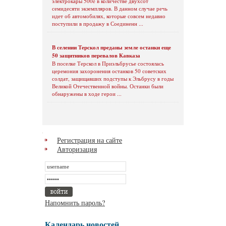
электрокары 500e в количестве двухсот
семидесяти экземпляров. В данном случае речь
идет об автомобилях, которые совсем недавно
поступили в продажу в Соединенн ...
В селении Терскол преданы земле останки еще
50 защитников перевалов Кавказа
В поселке Терскол в Приэльбрусье состоялась
церемония захоронения останков 50 советских
солдат, защищавших подступы к Эльбрусу в годы
Великой Отечественной войны. Останки были
обнаружены в ходе герои ...
Регистрация на сайте
Авторизация
Напомнить пароль?
Календарь новостей