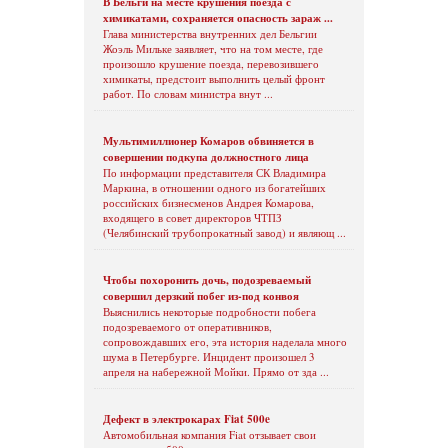
В Бельги на месте крушения поезда с
химикатами, сохраняется опасность зараж ...
Глава министерства внутренних дел Бельгии
Жоэль Мильке заявляет, что на том месте, где
произошло крушение поезда, перевозившего
химикаты, предстоит выполнить целый фронт
работ. По словам министра внут ...
Мультимиллионер Комаров обвиняется в
совершении подкупа должностного лица
По информации представителя СК Владимира
Маркина, в отношении одного из богатейших
российских бизнесменов Андрея Комарова,
входящего в совет директоров ЧТПЗ
(Челябинский трубопрокатный завод) и являющ ...
Чтобы похоронить дочь, подозреваемый
совершил дерзкий побег из-под конвоя
Выяснились некоторые подробности побега
подозреваемого от оперативников,
сопровождавших его, эта история наделала много
шума в Петербурге. Инцидент произошел 3
апреля на набережной Мойки. Прямо от зда ...
Дефект в электрокарах Fiat 500e
Автомобильная компания Fiat отзывает свои