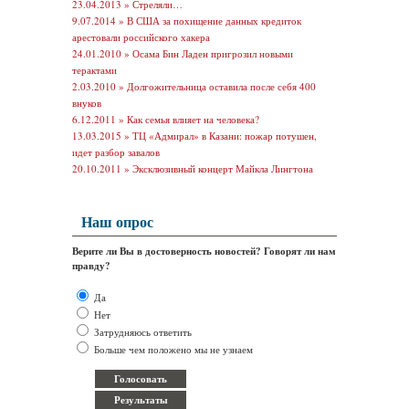
23.04.2013 »
Стреляли…
9.07.2014 »
В США за похищение данных кредиток
арестовали российского хакера
24.01.2010 »
Осама Бин Ладен пригрозил новыми
терактами
2.03.2010 »
Долгожительница оставила после себя 400
внуков
6.12.2011 »
Как семья влияет на человека?
13.03.2015 »
ТЦ «Адмирал» в Казани: пожар потушен,
идет разбор завалов
20.10.2011 »
Эксклюзивный концерт Майкла Лингтона
Наш опрос
Верите ли Вы в достоверность новостей? Говорят ли нам
правду?
Да
Нет
Затрудняюсь ответить
Больше чем положено мы не узнаем