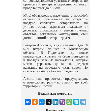
сопровождающиеся ураганным ветром, по
краевому и центру и окрестностям могут
продолжиться до 8 июля.
МЧС обратилось к населению с просьбой
ограничить пребывание на открытом
воздухе, соблюдать осторожность на
улицах города, держаться подальше от
деревьев, строящихся и ремонтируемых
объектов, рекламных конструкций, стен
домов и линий электропередач.
Вечером 4 июля дождь с сильным (до 18
м/с) ветром пришел в Московскую
область. В Подольске, где после
предыдущего урагана не были приведены
в порядок зеленые насаждения, которые
могли угрожать движению, деревья
валились на проезжую часть дорог. По
счастью обошлось без пострадавших.
А синоптики продолжают предупреждать
о возможных разгулах стихии по всей
территории России.
Поделиться новостью:
Распечатать