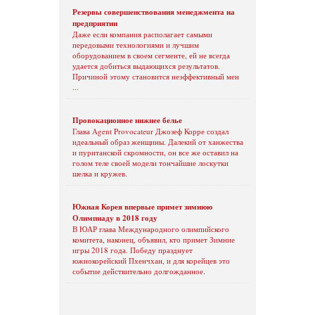
Резервы совершенствования менеджмента на
предприятии
Даже если компания располагает самыми
передовыми технологиями и лучшим
оборудованием в своем сегменте, ей не всегда
удается добиться выдающихся результатов.
Причиной этому становится неэффективный мен
...
Провокационное нижнее белье
Глава Agent Provocateur Джозеф Корре создал
идеальный образ женщины. Далекий от ханжества
и пуританской скромности, он все же оставил на
голом теле своей модели тончайшие лоскутки
шелка и кружев.
Южная Корея впервые примет зимнюю
Олимпиаду в 2018 году
В ЮАР глава Международного олимпийского
комитета, наконец, объявил, кто примет Зимние
игры 2018 года. Победу празднует
южнокорейский Пхенчхан, и для корейцев это
событие действительно долгожданное.