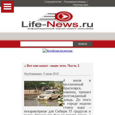
Сотрудничество
|
Размещение рекламы
|
Обратная связь
» Вот оно какое - наше лето. Часть 2
Опубликовано: 5 июля 2018
4 июля в
миллионный
Красноярск,
наконец, пришел
долгожданный
дождь. До этого
в городе неделю
стояла жара –
нехарактерные для Сибири 35 градусов и
выше. Однако это был не просто дождь, а