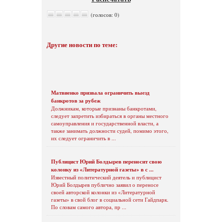
(голосов: 0)
Другие новости по теме:
Матвиенко призвала ограничить выезд
банкротов за рубеж
Должникам, которые признаны банкротами,
следует запретить избираться в органы местного
самоуправления и государственной власти, а
также занимать должности судей, помимо этого,
их следует ограничить в ...
Публицист Юрий Болдырев переносит свою
колонку из «Литературной газеты» в с ...
Известный политический деятель и публицист
Юрий Болдырев публично заявил о переносе
своей авторской колонки из «Литературной
газеты» в свой блог в социальной сети Гайдпарк.
По словам самого автора, пр ...