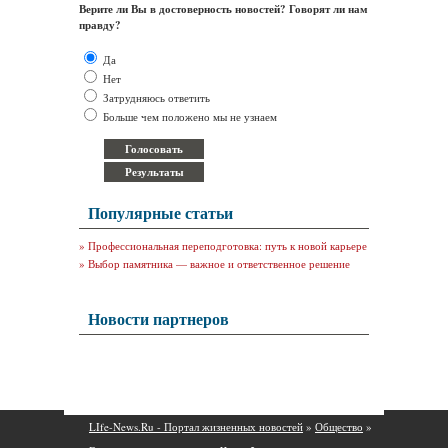
Верите ли Вы в достоверность новостей? Говорят ли нам
правду?
Да
Нет
Затрудняюсь ответить
Больше чем положено мы не узнаем
Популярные статьи
»
Профессиональная переподготовка: путь к новой карьере
»
Выбор памятника — важное и ответственное решение
Новости партнеров
LIfe-News.Ru - Портал жизненных новостей
»
Общество
»