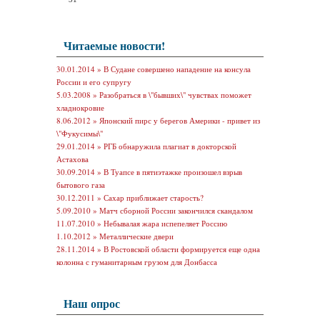
Читаемые новости!
30.01.2014 »
В Судане совершено нападение на консула
России и его супругу
5.03.2008 »
Разобраться в \"бывших\" чувствах поможет
хладнокровие
8.06.2012 »
Японский пирс у берегов Америки - привет из
\"Фукусимы\"
29.01.2014 »
РГБ обнаружила плагиат в докторской
Астахова
30.09.2014 »
В Туапсе в пятиэтажке произошел взрыв
бытового газа
30.12.2011 »
Сахар приближает старость?
5.09.2010 »
Матч сборной России закончился скандалом
11.07.2010 »
Небывалая жара испепеляет Россию
1.10.2012 »
Металлические двери
28.11.2014 »
В Ростовской области формируется еще одна
колонна с гуманитарным грузом для Донбасса
Наш опрос