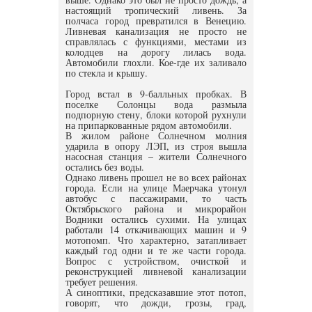
настоящий тропический ливень. За
полчаса город превратился в Венецию.
Ливневая канализация не просто не
справлялась с функциями, местами из
колодцев на дорогу лилась вода.
Автомобили глохли. Кое-где их заливало
по стекла и крышу.
Город встал в 9-балльных пробках. В
поселке Солонцы вода размыла
подпорную стену, блоки которой рухнули
на припаркованные рядом автомобили.
В жилом районе Солнечном молния
ударила в опору ЛЭП, из строя вышла
насосная станция – жители Солнечного
остались без воды.
Однако ливень прошел не во всех районах
города. Если на улице Маерчака утонул
автобус с пассажирами, то часть
Октябрьского района и микрорайон
Водники остались сухими. На улицах
работали 14 откачивающих машин и 9
мотопомп. Что характерно, затапливает
каждый год одни и те же части города.
Вопрос с устройством, очисткой и
реконструкцией ливневой канализации
требует решения.
А синоптики, предсказавшие этот потоп,
говорят, что дожди, грозы, град,