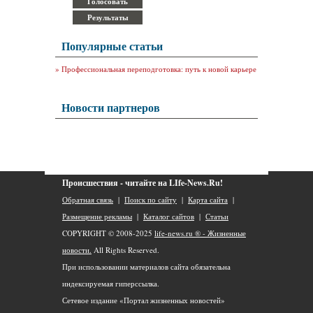
Популярные статьи
»
Профессиональная переподготовка: путь к новой карьере
Новости партнеров
Происшествия - читайте на LIfe-News.Ru!
Обратная связь
|
Поиск по сайту
|
Карта сайта
|
Размещение рекламы
|
Каталог сайтов
|
Статьи
COPYRIGHT © 2008-2025
life-news.ru ® - Жизненные
новости.
All Rights Reserved.
При использовании материалов сайта обязательна
индексируемая гиперссылка.
Сетевое издание «Портал жизненных новостей»