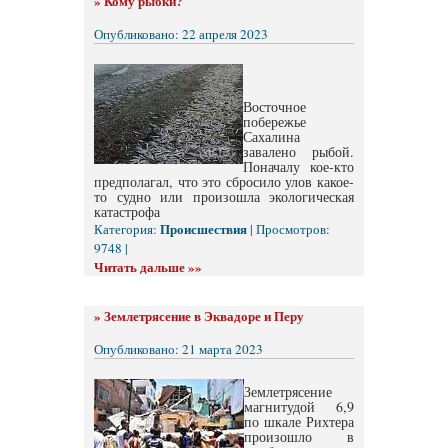
»
Кому рыбки?
Опубликовано: 22 апреля 2023
Восточное
побережье
Сахалина
завалено рыбой.
Поначалу кое-кто
предполагал, что это сбросило улов какое-
то судно или произошла экологическая
катастрофа
Происшествия
Категория:
| Просмотров:
9748 |
Читать дальше »»
»
Землетрясение в Эквадоре и Перу
Опубликовано: 21 марта 2023
Землетрясение
магнитудой 6,9
по шкале Рихтера
произошло в