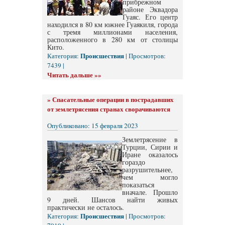
прибрежном
районе Эквадора
Гуаяс. Его центр
находился в 80 км южнее Гуаякиля, города
с тремя миллионами населения,
расположенного в 280 км от столицы
Кито.
Происшествия
Категория:
| Просмотров:
7439 |
Читать дальше »»
»
Спасательные операции в пострадавших
от землетрясения странах сворачиваются
Опубликовано: 15 февраля 2023
Землетрясение в
Турции, Сирии и
Иране оказалось
гораздо
разрушительнее,
чем могло
показаться
вначале. Прошло
9 дней. Шансов найти живых
практически не осталось.
Происшествия
Категория:
| Просмотров: