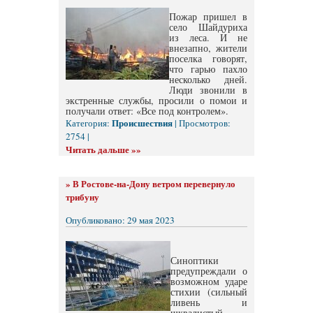
Пожар пришел в
село Шайдуриха
из леса. И не
внезапно, жители
поселка говорят,
что гарью пахло
несколько дней.
Люди звонили в
экстренные службы, просили о помои и
получали ответ: «Все под контролем».
Происшествия
Категория:
| Просмотров:
2754 |
Читать дальше »»
»
В Ростове-на-Дону ветром перевернуло
трибуну
Опубликовано: 29 мая 2023
Синоптики
предупреждали о
возможном ударе
стихии (сильный
ливень и
шквалистый