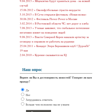
9.04.2013 »
Яйцеклетки будут храниться дома - на всякий
случай
15.06.2012 »
Околофутбольные страсти-мордасти
5.10.2015 »
В Сочи открылся фестиваль «Новая волна»
30.06.2012 »
Фестиваль Flower Power в Москве
3.02.2014 »
В Ростовской области ЧС: нет дорог и хлеба
7.08.2013 »
Ученые заявляют, что глобальное потепление
негативно влияет на поведение людей
9.08.2013 »
Власти Северной Кореи наказали артистку за
оговорку и оправили ее работать на рудники
25.04.2011 »
Концерт Этери Бериашвили клуб \"ДуровЪ\"
19 мая
2.04.2010 »
Курение сказывается на IQ
Наш опрос
Верите ли Вы в достоверность новостей? Говорят ли нам
правду?
Да
Нет
Затрудняюсь ответить
Больше чем положено мы не узнаем