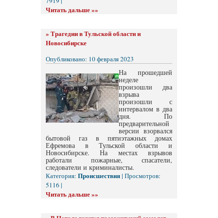
7919 |
Читать дальше »»
»
Трагедии в Тульской области и
Новосибирске
Опубликовано: 10 февраля 2023
На прошедшей
неделе
произошли два
взрыва
произошли с
интервалом в два
дня. По
предварительной
версии взорвался
бытовой газ в пятиэтажных домах
Ефремова в Тульской области и
Новосибирске. На местах взрывов
работали пожарные, спасатели,
следователи и криминалисты.
Происшествия
Категория:
| Просмотров:
5116 |
Читать дальше »»
»
В Непале рухнул пассажирский самолет