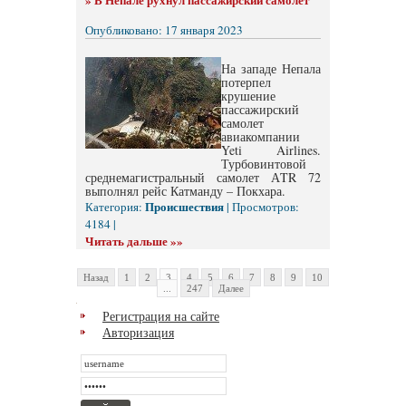
Опубликовано: 17 января 2023
На западе Непала
потерпел
крушение
пассажирский
самолет
авиакомпании
Yeti Airlines.
Турбовинтовой
среднемагистральный самолет АTR 72
выполнял рейс Катманду – Покхара.
Происшествия
Категория:
| Просмотров:
4184 |
Читать дальше »»
Назад
1
2
3
4
5
6
7
8
9
10
...
247
Далее
Регистрация на сайте
Авторизация