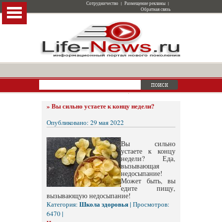
Сотрудничество
|
Размещение рекламы
|
Обратная связь
»
Вы сильно устаете к концу недели?
Опубликовано: 29 мая 2022
Вы сильно
устаете к концу
недели? Еда,
вызывающая
недосыпание!
Может быть, вы
едите пищу,
вызывающую недосыпание!
Школа здоровья
Категория:
| Просмотров:
6470 |