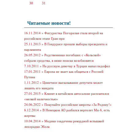
30
31
Читаемые новости!
16.11.2014 »
Фигуристка Погорилая стала второй на
российском этапе Гран-при
25.11.2013 »
В Гондурасе прошли выборы президента и
парламента
26.05.2012 »
Родственники погибших с «Кольской»
собрали средства, в июне поиски возобновятся
7.10.2011 »
На русскую девочку в Турции напал педофил
17.01.2011 »
Европа не знает как общаться с Россией
Путина
1.11.2012 »
Циничное высказывание депутата может
лишить его мандата
27.01.2015 »
Клиент в китайском автосалоне расплатился
«мелкой наличностью»
24.06.2022 »
Покупайте российские шпроты «За Родину!»
8.12.2014 »
В Ненецком АО разбился вертолет Ми-8, есть
жертвы
10.04.2014 »
Медики озадачены рекордной вспышкой
лихорадки Эбола