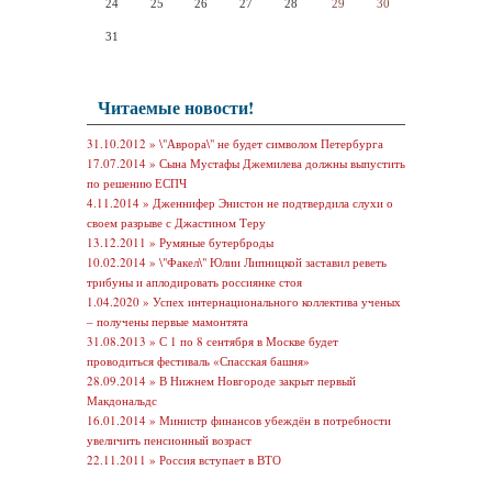
24
25
26
27
28
29
30
31
Читаемые новости!
31.10.2012 »
\"Аврора\" не будет символом Петербурга
17.07.2014 »
Сына Мустафы Джемилева должны выпустить
по решению ЕСПЧ
4.11.2014 »
Дженнифер Энистон не подтвердила слухи о
своем разрыве с Джастином Теру
13.12.2011 »
Румяные бутерброды
10.02.2014 »
\"Факел\" Юлии Липницкой заставил реветь
трибуны и аплодировать россиянке стоя
1.04.2020 »
Успех интернационального коллектива ученых
– получены первые мамонтята
31.08.2013 »
С 1 по 8 сентября в Москве будет
проводиться фестиваль «Спасская башня»
28.09.2014 »
В Нижнем Новгороде закрыт первый
Макдональдс
16.01.2014 »
Министр финансов убеждён в потребности
увеличить пенсионный возраст
22.11.2011 »
Россия вступает в ВТО