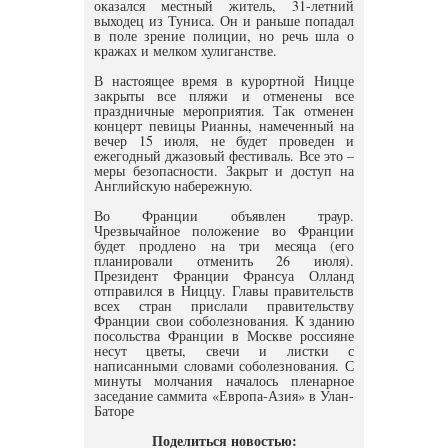
оказался местный житель, 31-летний
выходец из Туниса. Он и раньше попадал
в поле зрение полиции, но речь шла о
кражах и мелком хулиганстве.
В настоящее время в курортной Ницце
закрыты все пляжи и отменены все
праздничные мероприятия. Так отменен
концерт певицы Рианны, намеченный на
вечер 15 июля, не будет проведен и
ежегодный джазовый фестиваль. Все это –
меры безопасности. Закрыт и доступ на
Английскую набережную.
Во Франции объявлен траур.
Чрезвычайное положение во Франции
будет продлено на три месяца (его
планировали отменить 26 июля).
Президент Франции Франсуа Олланд
отправился в Ниццу. Главы правительств
всех стран прислали правительству
Франции свои соболезнования. К зданию
посольства Франции в Москве россияне
несут цветы, свечи и листки с
написанными словами соболезнования. С
минуты молчания началось пленарное
заседание саммита «Европа-Азия» в Улан-
Баторе
Поделиться новостью: