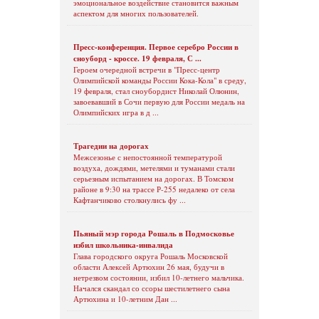
эмоциональное воздействие становится важным
аспектом для многих пользователей.
Пресс-конференция. Первое серебро России в
сноуборд - кроссе. 19 февраля, С ...
Героем очередной встречи в "Пресс-центр
Олимпийской команды России Кока-Кола" в среду,
19 февраля, стал сноубордист Николай Олюнин,
завоевавший в Сочи первую для России медаль на
Олимпийских игра в д ...
Трагедии на дорогах
Межсезонье с непостоянной температурой
воздуха, дождями, метелями и туманами стали
серьезным испытанием на дорогах. В Томском
районе в 9:30 на трассе Р-255 недалеко от села
Кафтанчиково столкнулись фу ...
Пьяный мэр города Рошаль в Подмосковье
избил школьника-инвалида
Глава городского округа Рошаль Московской
области Алексей Артюхин 26 мая, будучи в
нетрезвом состоянии, избил 10-летнего мальчика.
Начался скандал со ссоры шестилетнего сына
Артюхина и 10-летним Дан ...