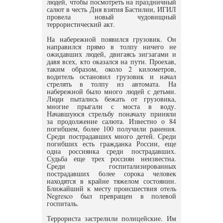
людей, чтобы посмотреть на праздничный
салют в честь Дня взятия Бастилии, ИГИЛ
провела новый чудовищный
террористический акт.
На набережной появился грузовик. Он
направился прямо в толпу ничего не
ожидавших людей, двигаясь зигзагами и
давя всех, кто оказался на пути. Проехав,
таким образом, около 2 километров,
водитель остановил грузовик и начал
стрелять в толпу из автомата. На
набережной было много людей с детьми.
Люди пытались бежать от грузовика,
многие прыгали с моста в воду.
Начавшуюся стрельбу поначалу приняли
за продолжение салюта. Известно о 84
погибшем, более 100 получили ранения.
Среди пострадавших много детей. Среди
погибших есть гражданка России, еще
одна россиянка среди пострадавших.
Судьба еще трех россиян неизвестна.
Среди госпитализированных
пострадавших более сорока человек
находятся в крайне тяжелом состоянии.
Ближайший к месту происшествия отель
Negresco был превращен в полевой
госпиталь.
Террориста застрелили полицейские. Им