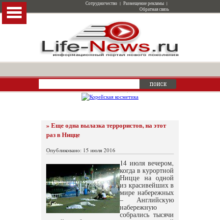
Сотрудничество
|
Размещение рекламы
|
Обратная связь
» Еще одна вылазка террористов, на этот
раз в Ницце
Опубликовано: 15 июля 2016
14 июля вечером,
когда в курортной
Ницце на одной
из красивейших в
мире набережных
– Английскую
набережную
собрались тысячи