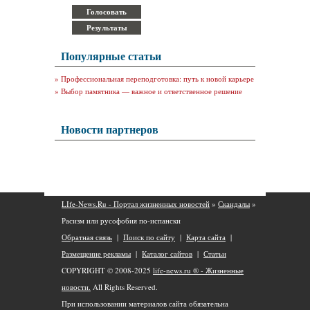
Популярные статьи
»
Профессиональная переподготовка: путь к новой карьере
»
Выбор памятника — важное и ответственное решение
Новости партнеров
LIfe-News.Ru - Портал жизненных новостей
»
Скандалы
»
Расизм или русофобия по-испански
Обратная связь
|
Поиск по сайту
|
Карта сайта
|
Размещение рекламы
|
Каталог сайтов
|
Статьи
COPYRIGHT © 2008-2025
life-news.ru ® - Жизненные
новости.
All Rights Reserved.
При использовании материалов сайта обязательна