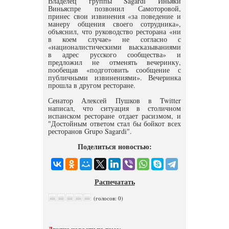
Владелец группы Sagardi Иньяки
Виньяспре позвонил Самоторовой,
принес свои извинения «за поведение и
манеру общения своего сотрудника»,
объяснил, что руководство ресторана «ни
в коем случае» не согласно с
«националистическими высказываниями
в адрес русского сообщества» и
предложил не отменять вечеринку,
пообещав «подготовить сообщение с
публичными извинениями». Вечеринка
прошла в другом ресторане.
Сенатор Алексей Пушков в Twitter
написал, что ситуация в столичном
испанском ресторане отдает расизмом, и
"Достойным ответом стал бы бойкот всех
ресторанов Grupo Sagardi".
Поделиться новостью:
Распечатать
(голосов: 0)
Другие новости по теме: