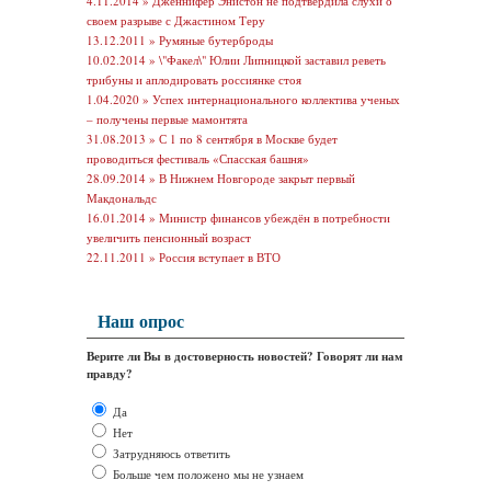
4.11.2014 »
Дженнифер Энистон не подтвердила слухи о
своем разрыве с Джастином Теру
13.12.2011 »
Румяные бутерброды
10.02.2014 »
\"Факел\" Юлии Липницкой заставил реветь
трибуны и аплодировать россиянке стоя
1.04.2020 »
Успех интернационального коллектива ученых
– получены первые мамонтята
31.08.2013 »
С 1 по 8 сентября в Москве будет
проводиться фестиваль «Спасская башня»
28.09.2014 »
В Нижнем Новгороде закрыт первый
Макдональдс
16.01.2014 »
Министр финансов убеждён в потребности
увеличить пенсионный возраст
22.11.2011 »
Россия вступает в ВТО
Наш опрос
Верите ли Вы в достоверность новостей? Говорят ли нам
правду?
Да
Нет
Затрудняюсь ответить
Больше чем положено мы не узнаем