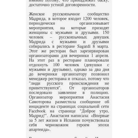
достаточно устной договоренности.
Женское русскоязычное сообщество
Мадрида, в которое входит 1200 человек,
периодически организовывает
мероприятия, на которые приходят
женщины с мужьями и друзьями. 150
человек – русскоязычных девушек
Мадрида с мужьями и друзьями
собирались в ресторане Sagardi 8 марта.
Этот же ресторан был зарезервирован
организаторами для вечеринки 1 апреля.
На этот раз в ресторане планировали
отдохнуть 100 человек (девушки с
мужьями и друзьями), однако за два дня
до вечеринки организатору позвонил
менеджер ресторана и отказал, потому что
"люди русского происхождения не
приветствуются". От организаторов
последовало заявление в полицию.
Организатор мероприятия Анастасия
Самоторова разместила сообщение об
инциденте на страницах социальной сети
Facebook на странице "Доброе утро,
Мадрид!". Анастасия написала: «Впервые
за 5 лет жизни в Испании почувствовала
себя чернокожим героем эпохи
апартеида».