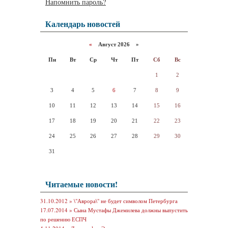
Напомнить пароль?
Календарь новостей
«
Август 2026 »
Пн
Вт
Ср
Чт
Пт
Сб
Вс
1
2
3
4
5
6
7
8
9
10
11
12
13
14
15
16
17
18
19
20
21
22
23
24
25
26
27
28
29
30
31
Читаемые новости!
31.10.2012 »
\"Аврора\" не будет символом Петербурга
17.07.2014 »
Сына Мустафы Джемилева должны выпустить
по решению ЕСПЧ