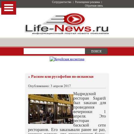
Сотрудничество
|
Размещение рекламы
|
Обратная связь
» Расизм или русофобия по-испански
Опубликовано: 3 апреля 2017
Мадридский
ресторан Sagardi
был заказан для
проведения
вечеринки 1
апреля. Это
ресторан
баскской сети
ресторанов. Его заказывали ранее не раз,
именно потому, что принадлежит баску,