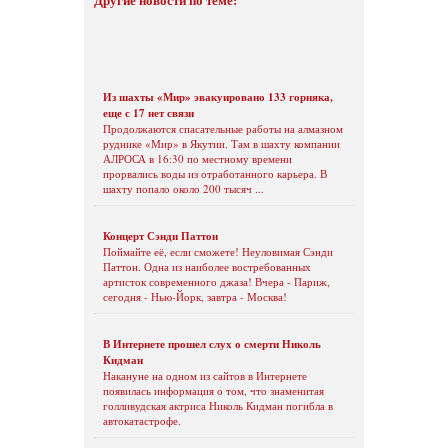
Из шахты «Мир» эвакуировано 133 горняка,
еще с 17 нет связи
Продолжаются спасательные работы на алмазном
руднике «Мир» в Якутии. Там в шахту компании
АЛРОСА в 16:30 по местному времени
прорвались воды из отработанного карьера. В
шахту попало около 200 тысяч ...
Концерт Сэнди Паттон
Поймайте её, если сможете! Неуловимая Сэнди
Паттон. Одна из наиболее востребованных
артисток современного джаза! Вчера - Париж,
сегодня - Нью-Йорк, завтра - Москва!
В Интернете прошел слух о смерти Николь
Кидман
Накануне на одном из сайтов в Интернете
появилась информация о том, что знаменитая
голливудская актриса Николь Кидман погибла в
автокатастрофе.