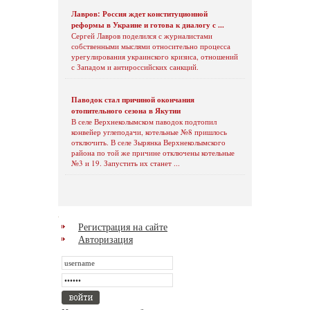
Лавров: Россия ждет конституционной
реформы в Украине и готова к диалогу с ...
Сергей Лавров поделился с журналистами
собственными мыслями относительно процесса
урегулирования украинского кризиса, отношений
с Западом и антироссийских санкций.
Паводок стал причиной окончания
отопительного сезона в Якутии
В селе Верхнеколымском паводок подтопил
конвейер углеподачи, котельные №8 пришлось
отключить. В селе Зырянка Верхнеколымского
района по той же причине отключены котельные
№3 и 19. Запустить их станет ...
Регистрация на сайте
Авторизация