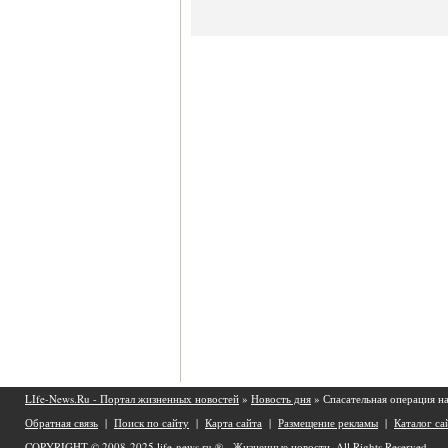
LIfe-News.Ru - Портал жизненных новостей
»
Новость дня
» Спасательная операция н
Обратная связь
|
Поиск по сайту
|
Карта сайта
|
Размещение рекламы
|
Каталог са
COPYRIGHT © 2008-2025
life-news.ru ® - Жизненные новости.
All Rights Reserved.