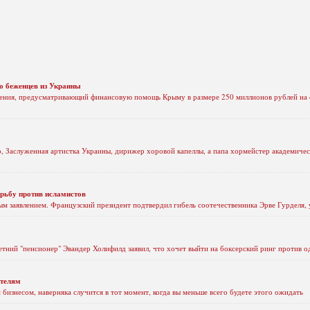
о беженцев из Украины
жения, предусматривающий финансовую помощь Крыму в размере 250 миллионов рублей на 
р, Заслуженная артистка Украины, дирижер хоровой капеллы, а папа хормейстер академиче
рьбу против исламистов
ым заявлением. Французский президент подтвердил гибель соотечественника Эрве Гурделя,
етний "пенсионер" Эвандер Холифилд заявил, что хочет выйти на боксерский ринг против од
ателям
бизнесом, наверняка случится в тот момент, когда вы меньше всего будете этого ожидать