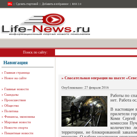
18+
|
Сделать стартовой
|
Добавить в избранное
|
RSS 2.0
Поиск по сайту:
Навигация
»
Главная страница
» Спасательная операция на шахте «Севе
»
Новое на сайте
Опубликовано: 27 февраля 2016
»
Главные новости
»
Скандалы
Работы по спа
нет. Работа о
»
Происшествия
»
Общество
В настоящее 
»
Политика
прилетели го
»
Финансы, экономика
Коми Сергей 
»
Мировые новости
комиссии Пучк
количество л
»
Новости спорта
территории, не блокированной завалом,
»
Пикантные новости
министр. О работе участников операции