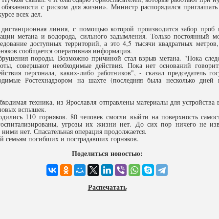
 обязанности с риском для жизни». Министр распорядился приглашать 
урсе всех дел.
 дистанционная линия, с помощью которой производится забор проб 
рации метана и водорода, сильного задымления. Только постоянный м
дование доступных территорий, а это 4,5 тысячи квадратных метров,
рняков сообщается оперативная информация.
брушения породы. Возможно причиной стал взрыв метана. "Пока след
боты, совершают необходимые действия. Пока нет оснований говорит
ствия персонала, каких-либо работников", - сказал председатель го
димые Ростехнадзором на шахте (последняя была несколько дней н
обходимая техника, из Ярославля отправлены материалы для устройства
 новых вспышек.
дились 110 горняков. 80 человек смогли выйти на поверхность самост
госпитализированы, угрозы их жизни нет. До сих пор ничего не изв
с ними нет. Спасательная операция продолжается.
ий семьям погибших и пострадавших горняков.
Поделиться новостью:
Распечатать