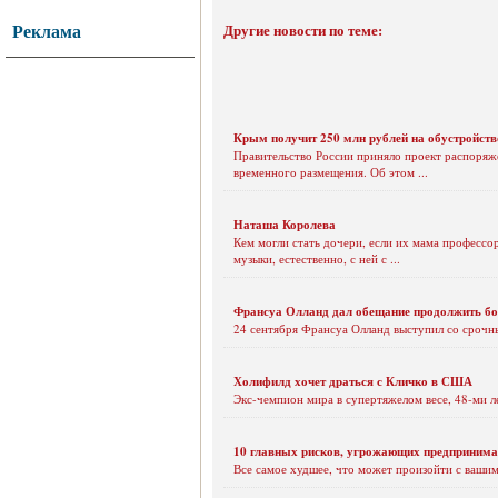
Реклама
Другие новости по теме:
Крым получит 250 млн рублей на обустройств
Правительство России приняло проект распоря
временного размещения. Об этом ...
Наташа Королева
Кем могли стать дочери, если их мама профессо
музыки, естественно, с ней с ...
Франсуа Олланд дал обещание продолжить бо
24 сентября Франсуа Олланд выступил со срочн
Холифилд хочет драться с Кличко в США
Экс-чемпион мира в супертяжелом весе, 48-ми л
10 главных рисков, угрожающих предприним
Все самое худшее, что может произойти с вашим 