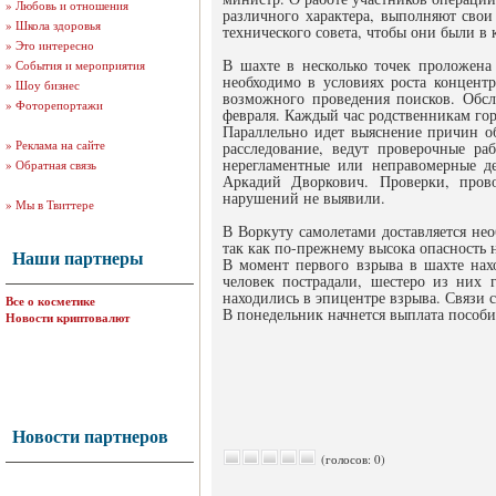
»
Любовь и отношения
различного характера, выполняют свои
»
Школа здоровья
технического совета, чтобы они были в к
»
Это интересно
В шахте в несколько точек проложена
»
События и мероприятия
необходимо в условиях роста концент
»
Шоу бизнес
возможного проведения поисков. Обсле
»
Фоторепортажи
февраля. Каждый час родственникам го
Параллельно идет выяснение причин о
»
Реклама на сайте
расследование, ведут проверочные ра
нерегламентные или неправомерные дей
»
Обратная связь
Аркадий Дворкович. Проверки, прово
нарушений не выявили.
»
Мы в Твиттере
В Воркуту самолетами доставляется не
так как по-прежнему высока опасность
Наши партнеры
В момент первого взрыва в шахте нахо
человек пострадали, шестеро из них 
находились в эпицентре взрыва. Связи 
Все о косметике
В понедельник начнется выплата пособ
Новости криптовалют
Новости партнеров
(голосов: 0)