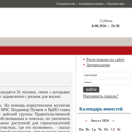
Сотрудничество
|
Размещение рекламы
|
Обратная связь
Суббота
8-08-2026
|
10:38
Регистрация на сайте
Авторизация
ходятся 26 человек, связи с которыми
Напомнить пароль?
ях задымления с риском для жизни.
ек. На помощь воркутинским коллегам
Календарь новостей
ава МЧС Владимир Пучков и ВрИО главы
и рабочей группы Правительственной
ействованных в поисках, но увеличить
«
Август 2026 »
ание доступной для горноспасателей
участках, где это возможно», - сказал
Пн
Вт
Ср
Чт
Пт
Сб
Вс
нулевой видимости, при высоких рисках