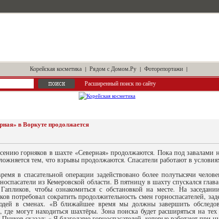
Корейская косметика
|
Рядом с Домом.Ру
|
Фоторепортажи
|
Расширенный поиск по сайту
рная» в Воркуте продолжается
сению горняков в шахте «Северная» продолжаются. Пока под завалами на
сложняется тем, что взрывы продолжаются. Спасатели работают в услови
время в спасательной операции задействовано более полутысячи челов
рноспасатели из Кемеровской области. В пятницу в шахту спускался гл
Гапликов, чтобы ознакомиться с обстановкой на месте. На заседани
ов потребовал сократить продолжительность смен горноспасателей, зад
юдей в сменах. «В ближайшее время мы должны завершить обследов
 где могут находиться шахтёры. Зона поиска будет расширяться на тех 
 Пучков сказал: « Я благодарю горноспасателей, которые работают при 