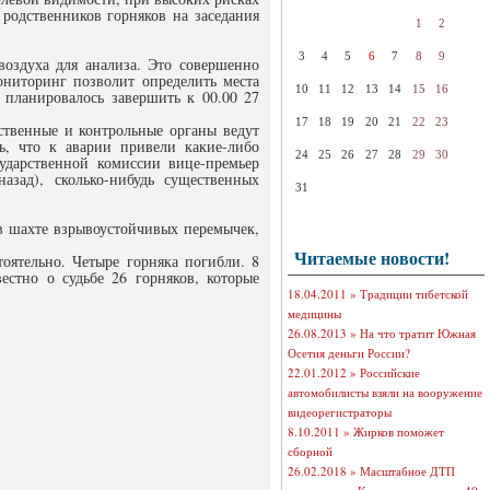
родственников горняков на заседания
1
2
3
4
5
6
7
8
9
воздуха для анализа. Это совершенно
ониторинг позволит определить места
10
11
12
13
14
15
16
 планировалось завершить к 00.00 27
17
18
19
20
21
22
23
ственные и контрольные органы ведут
ь, что к аварии привели какие-либо
24
25
26
27
28
29
30
сударственной комиссии вице-премьер
азад), сколько-нибудь существенных
31
 в шахте взрывоустойчивых перемычек,
Читаемые новости!
оятельно. Четыре горняка погибли. 8
естно о судьбе 26 горняков, которые
18.04.2011 »
Традиции тибетской
медицины
26.08.2013 »
На что тратит Южная
Осетия деньги России?
22.01.2012 »
Российские
автомобилисты взяли на вооружение
видеорегистраторы
8.10.2011 »
Жирков поможет
сборной
26.02.2018 »
Масштабное ДТП