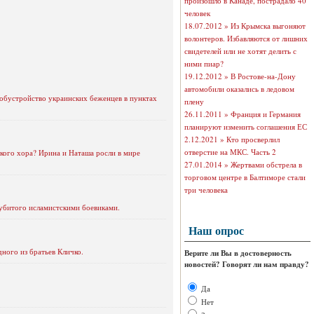
произошло в Канаде, пострадало 40
человек
18.07.2012 »
Из Крымска выгоняют
волонтеров. Избавляются от лишних
свидетелей или не хотят делить с
ними пиар?
19.12.2012 »
В Ростове-на-Дону
автомобили оказались в ледовом
обустройство украинских беженцев в пунктах
плену
26.11.2011 »
Франция и Германия
планируют изменить соглашения ЕС
2.12.2021 »
Кто просверлил
отверстие на МКС. Часть 2
ского хора? Ирина и Наташа росли в мире
27.01.2014 »
Жертвами обстрела в
торговом центре в Балтиморе стали
три человека
 убитого исламистскими боевиками.
Наш опрос
ного из братьев Кличко.
Верите ли Вы в достоверность
новостей? Говорят ли нам правду?
Да
Нет