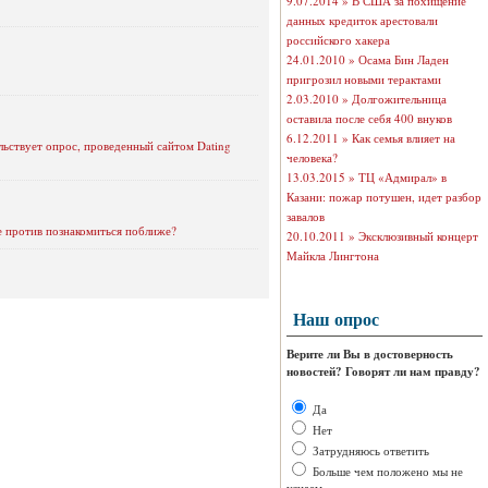
9.07.2014 »
В США за похищение
данных кредиток арестовали
российского хакера
24.01.2010 »
Осама Бин Ладен
пригрозил новыми терактами
2.03.2010 »
Долгожительница
оставила после себя 400 внуков
6.12.2011 »
Как семья влияет на
льствует опрос, проведенный сайтом Dating
человека?
13.03.2015 »
ТЦ «Адмирал» в
Казани: пожар потушен, идет разбор
завалов
не против познакомиться поближе?
20.10.2011 »
Эксклюзивный концерт
Майкла Лингтона
Наш опрос
Верите ли Вы в достоверность
новостей? Говорят ли нам правду?
Да
Нет
Затрудняюсь ответить
Больше чем положено мы не
узнаем