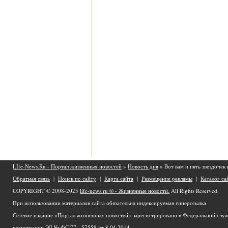
LIfe-News.Ru - Портал жизненных новостей
»
Новость дня
» Вот вам и пять звездочек
Обратная связь
|
Поиск по сайту
|
Карта сайта
|
Размещение рекламы
|
Каталог са
COPYRIGHT © 2008-2025
life-news.ru ® - Жизненные новости.
All Rights Reserved.
При использовании материалов сайта обязательна индексируемая гиперссылка.
Сетевое издание «Портал жизненных новостей» зарегистрировано в Федеральной служ
регистрации ЭЛ № ФС 77 - 57558 от 8.04.2014