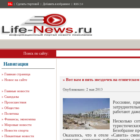
18+
|
Сделать стартовой
|
Добавить в избранное
|
RSS 2.0
Поиск по сайту:
Навигация
»
Главная страница
» Вот вам и пять звездочек на египетском
»
Новое на сайте
Опубликовано: 2 мая 2013
»
Главные новости
»
Скандалы
Россияне, пр
»
Происшествия
затруднительн
»
Общество
работают даже
»
Политика
»
Финансы, экономика
Несколько со
»
Мировые новости
туристических
Безобразие пр
»
Новости спорта
Оказалось, что в отеле «Савита» см
»
Пикантные новости
зарплату, сохранить рабочие места и у