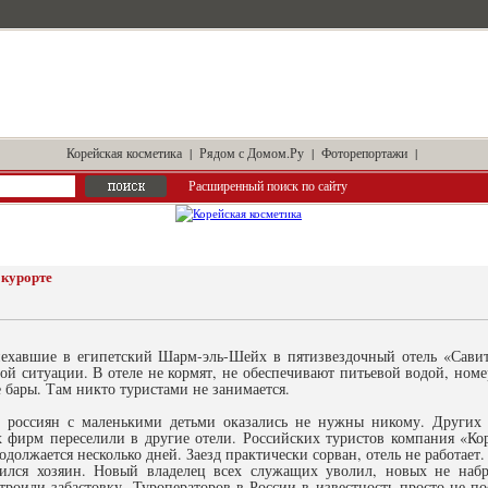
Корейская косметика
|
Рядом с Домом.Ру
|
Фоторепортажи
|
Расширенный поиск по сайту
 курорте
иехавшие в египетский Шарм-эль-Шейх в пятизвездочный отель «Савит
ой ситуации. В отеле не кормят, не обеспечивают питьевой водой, номе
 бары. Там никто туристами не занимается.
т россиян с маленькими детьми оказались не нужны никому. Других 
 фирм переселили в другие отели. Российских туристов компания «Кора
одолжается несколько дней. Заезд практически сорван, отель не работает.
енился хозяин. Новый владелец всех служащих уволил, новых не наб
строили забастовку. Туроператоров в России в известность просто не п