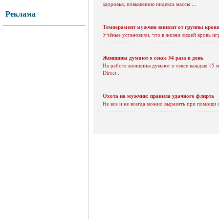
здоровья, повышению индекса массы ...
Реклама
Темперамент мужчин зависит от группы кров
Учёные установили, что в жизни людей кровь иг
Женщины думают о сексе 34 раза в день
На работе женщины думают о сексе каждые 15 ми
Direct .
Охота на мужчин: правила удачного флирта
Не все и не всегда можно выразить при помощи с