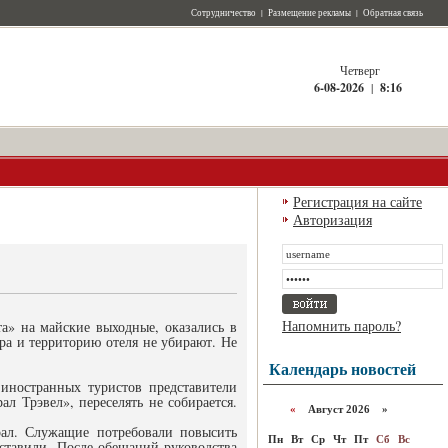
Сотрудничество
|
Размещение рекламы
|
Обратная связь
Четверг
6-08-2026
|
8:16
Регистрация на сайте
Авторизация
Напомнить пароль?
а» на майские выходные, оказались в
ра и территорию отеля не убирают. Не
Календарь новостей
иностранных туристов представители
л Трэвел», переселять не собирается.
«
Август 2026 »
рал. Служащие потребовали повысить
Пн
Вт
Ср
Чт
Пт
Сб
Вс
оставили. После обещаний руководства