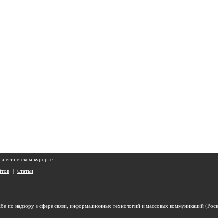
 на египетском курорте
йтов
|
Статьи
бе по надзору в сфере связи, информационных технологий и массовых коммуникаций (Роск