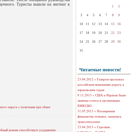
здочного. Туристы вышли на митинг к
1
2
3
4
5
6
7
8
9
10
11
12
13
14
15
16
17
18
19
20
21
22
23
24
25
26
27
28
29
30
31
Читаемые новости!
23.04.2012 »
Газпром проложил
российским компаниям дорогу к
израильским судам
9.11.2013 »
США и Израиль были
лишены голоса в организации
ЮНЕСКО
ного округа с поличным при сбыте
31.05.2013 »
Похищенная
финалистка телешоу, оказалась
транссексуалом
23.04.2013 »
Стреляли…
одобный режим способствует ухудшению