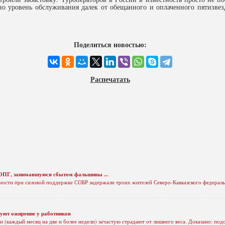
 но уровень обслуживания далек от обещанного и оплаченного пятизве
Поделиться новостью:
Распечатать
 ОПГ, занимавшуюся сбытом фальшивы ...
ности при силовой поддержке СОБР задержали троих жителей Северо-Кавказского федераль
уют ожирение у работников
и (каждый месяц на две и более недели) зачастую страдают от лишнего веса. Доказано: п