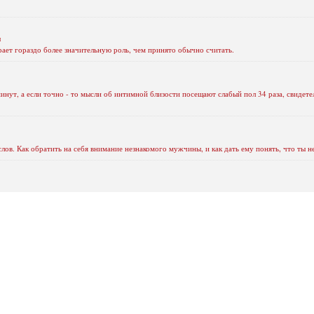
и
рает гораздо более значительную роль, чем принято обычно считать.
нут, а если точно - то мысли об интимной близости посещают слабый пол 34 раза, свидете
лов. Как обратить на себя внимание незнакомого мужчины, и как дать ему понять, что ты 