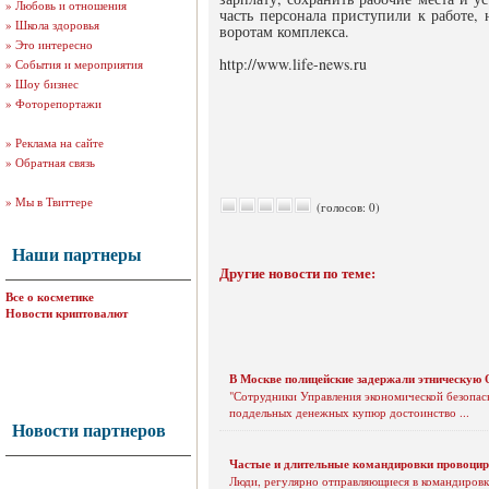
»
Любовь и отношения
часть персонала приступили к работе,
»
Школа здоровья
воротам комплекса.
»
Это интересно
http://www.life-news.ru
»
События и мероприятия
»
Шоу бизнес
»
Фоторепортажи
»
Реклама на сайте
»
Обратная связь
»
Мы в Твиттере
(голосов: 0)
Наши партнеры
Другие новости по теме:
Все о косметике
Новости криптовалют
В Москве полицейские задержали этническую
"Сотрудники Управления экономической безопас
поддельных денежных купюр достоинство ...
Новости партнеров
Частые и длительные командировки провоцир
Люди, регулярно отправляющиеся в командировк