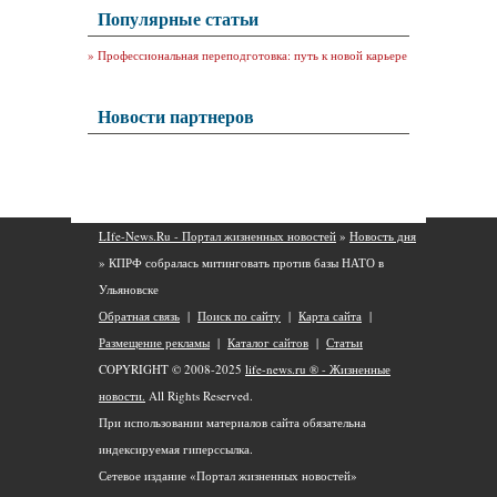
Популярные статьи
»
Профессиональная переподготовка: путь к новой карьере
Новости партнеров
LIfe-News.Ru - Портал жизненных новостей
»
Новость дня
» КПРФ собралась митинговать против базы НАТО в
Ульяновске
Обратная связь
|
Поиск по сайту
|
Карта сайта
|
Размещение рекламы
|
Каталог сайтов
|
Статьи
COPYRIGHT © 2008-2025
life-news.ru ® - Жизненные
новости.
All Rights Reserved.
При использовании материалов сайта обязательна
индексируемая гиперссылка.
Сетевое издание «Портал жизненных новостей»