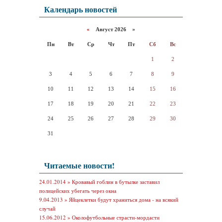
Календарь новостей
«
Август 2026 »
Пн
Вт
Ср
Чт
Пт
Сб
Вс
1
2
3
4
5
6
7
8
9
10
11
12
13
14
15
16
17
18
19
20
21
22
23
24
25
26
27
28
29
30
31
Читаемые новости!
24.01.2014 »
Кровавый гоблин в бутылке заставил
полицейских убегать через окна
9.04.2013 »
Яйцеклетки будут храниться дома - на всякий
случай
15.06.2012 »
Околофутбольные страсти-мордасти