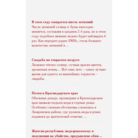
В этом году ожидается шесть затмений
Число затмений солнца и Луны ежегодно
меняется, составляя в среднем 2-4 раза, но в этом
году подобное явление можно будет наблюдать 6
раз. Как передает радио SWH+, столь большое
количество затмений в ...
Свадьба на открытом воздухе
Ласковое тёплое солнце, сочные краски цветов,
ароматная зелень… Всё-таки лето – самое лучшее
время для одного из важнейших торжеств –
свадьбы.
Потоп в Краснодарском крае
Обильные дожди, прошедшие в Краснодарском
крае вызвали подъем воды в горных реках.
Особенно сложная обстановка сложилась в
Лазаревском районе, где уровень воды в реках
поднялся до критической отметки. ...
Жителю республики, подозреваемому в
покушении на убийство, предъявлено обви ...