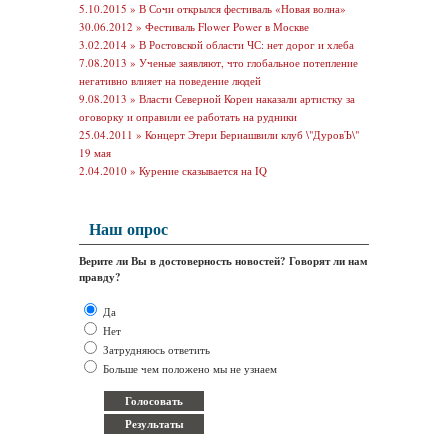
5.10.2015 »
В Сочи открылся фестиваль «Новая волна»
30.06.2012 »
Фестиваль Flower Power в Москве
3.02.2014 »
В Ростовской области ЧС: нет дорог и хлеба
7.08.2013 »
Ученые заявляют, что глобальное потепление
негативно влияет на поведение людей
9.08.2013 »
Власти Северной Кореи наказали артистку за
оговорку и оправили ее работать на рудники
25.04.2011 »
Концерт Этери Бериашвили клуб \"ДуровЪ\"
19 мая
2.04.2010 »
Курение сказывается на IQ
Наш опрос
Верите ли Вы в достоверность новостей? Говорят ли нам
правду?
Да
Нет
Затрудняюсь ответить
Больше чем положено мы не узнаем