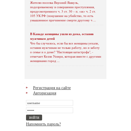
Жителю поселка Верхний Яшкуль,
подозреваемому в совершении преступления,
предусмотренного ч. 3 ст. 30 – п. «ж» ч. 2 ст.
105 УК РФ (покушение на убийство, то есть
умышленное причинение смерти другому ч ...
В Канаде женщины ушли из дома, оставив
мужчинам детей
Что бы случилось, если бы все женщины уехали,
оставив мужчинам не только работу, но и заботу
о семье и о доме? "Настоящая катастрофа", -
отмечает Келли Уизери, которая вместе с другими
женщинами город ...
Регистрация на сайте
Авторизация
Напомнить пароль?