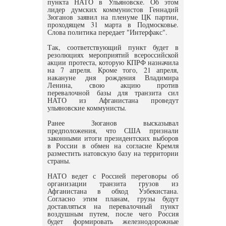
пункта НАТО в Ульяновске. Об этом
лидер думских коммунистов Геннадий
Зюганов заявил на пленуме ЦК партии,
проходящем 31 марта в Подмосковье.
Слова политика передает "Интерфакс".
Так, соответствующий пункт будет в
резолюциях мероприятий всероссийской
акции протеста, которую КПРФ назначила
на 7 апреля. Кроме того, 21 апреля,
накануне дня рождения Владимира
Ленина, свою акцию против
перевалочной базы для транзита сил
НАТО из Афганистана проведут
ульяновские коммунисты.
Ранее Зюганов высказывал
предположения, что США признали
законными итоги президентских выборов
в России в обмен на согласие Кремля
разместить натовскую базу на территории
страны.
НАТО ведет с Россией переговоры об
организации транзита грузов из
Афганистана в обход Узбекистана.
Согласно этим планам, грузы будут
доставляться на перевалочный пункт
воздушным путем, после чего Россия
будет формировать железнодорожные