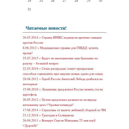
24
25
26
27
28
29
30
31
Читаемые новости!
26.03.2014 »
Страны БРИКС подвергли критике санкции
против России
8.08.2012 »
Медицинская справка для ГИБДД: купить
проще!
25.07.2015 »
Будут ли инопланетяне нам братьями по
разуму – большой вопрос
22.03.2018 »
Сезон распродаж станет прекрасным
способом сэкономить при закупке новых одеял для семьи
28.04.2012 »
Герой России Анатолий Лебедь разбился на
мотоцикле
15.08.2010 »
Лукашенко предложил России менять газ на
картофель
20.05.2012 »
Путин предложил должность полпреда
начальнику цеха \"Уралвагонзавода\"
17.06.2014 »
Страховка от вылета любимой сборной из ЧМ
23.12.2018 »
Трагедия в Соликамске
26.04.2011 »
Концерт Сергея Манукяна 25 мая клуб
\"ДуровЪ\"