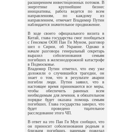
расширением инвестиционных потоков. В
энергетике крупнейшие бизнес
инициативы, работа ведется по всем
направлениям, по каждому из
направлением, отмечает Владимир Путин
наблюдается значительное продвижение.
В ходе своего официального визита в
Китай, глава государства смог пообщаться
с Генсеком ООН Пан Ги Муном, разговор
шел о Сирии, об Украине. Однако в
начале разговора генеральный секретарь
выразил соболезнования семьям
погибших в железнодорожной катастрофе
в Подмосковье.
Владимир Путин отметил, что ему уже
доложили о случившейся трагедии, он
знает о том, что в результате аварии
погибли люди. Путин заявил, что в
настоящее время принимаются все меры,
чтобы обеспечить раненых всем
необходимым для лечения, в обязательном
порядке будет оказана помощь семьям
погибших. Глава государства заверил, что
будет проведено тщательное
расследование этого ЧП.
В ответ на это Пан Ги Мун сообщил, что
он приносит соболезнования родным и
близким погибших, раненым пожелал