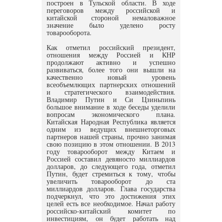
построен в Тульской области. В ходе
переговоров между российской и
китайской стороной немаловажное
значение было уделено росту
товарооборота.
Как отметил российский президент,
отношения между Россией и КНР
продолжают активно и успешно
развиваться, более того они вышли на
качественно новый уровень
всеобъемлющих партнерских отношений
и стратегического взаимодействия.
Владимир Путин и Си Цзиньпинь
большое внимание в ходе беседы уделили
вопросам экономического плана.
Китайская Народная Республика является
одним из ведущих внешнеторговых
партнеров нашей страны, прочно занимая
свою позицию в этом отношении. В 2013
году товарооборот между Китаем и
Россией составил девяносто миллиардов
долларов, до следующего года, отметил
Путин, будет стремиться к тому, чтобы
увеличить товарооборот до ста
миллиардов долларов. Глава государства
подчеркнул, что это достижения этих
целей есть все необходимое. Начал работу
российско-китайский комитет по
инвестициям, он будет работать над