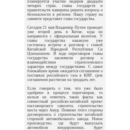
планируется участие лидеров двадцати
четырех стран, главы государств и
правительств намерены решить вопросы о
безопасности в регионе. Нашу страну на
саммите представит глава государства.
Сегодня 21 мая Владимир Путин проведет
уже второй день в Китае, куда он
направился с официальным визитом. У
главы государства накануне уже
состоялась встреча и разговор с главой
Китайской Народной Республики Си
Цзиньпинем. В ходе переговоров главы
государства заключили договор о
взаимодействии стратегического
характера между государствами. С самое
ближайшее время ожидается соглашение о
поставках российского газа в КНР, срок
соглашения рассчитан на тридцать лет.
Если говорить о том, что уже было
одобрено в процессе переговоров, то
нельзя не отметить такие факты как
совместный российско-китайский проект
пассажирского самолета, строительство
моста через Амур. Помимо этого стороны
договорились о строительстве китайской
стороной автомобильного завода. Новое
производство, где будут выпускать
автомобили внедорожники, будет