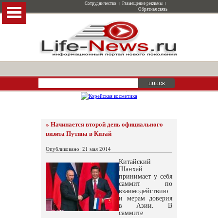
Сотрудничество
|
Размещение рекламы
|
Обратная связь
» Начинается второй день официального
визита Путина в Китай
Опубликовано: 21 мая 2014
Китайский
Шанхай
принимает у себя
саммит по
взаимодействию
и мерам доверия
в Азии. В
саммите