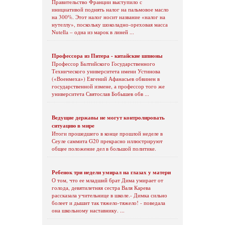
Правительство Франции выступило с
инициативой поднять налог на пальмовое масло
на 300%. Этот налог носит название «налог на
нутеллу», поскольку шоколадно-ореховая масса
Nutella – одна из марок в линей ...
Профессора из Питера - китайские шпионы
Профессор Балтийского Государственного
Технического университета имени Устинова
(«Военмеха») Евгений Афанасьев обвинен в
государственной измене, а профессор того же
университета Святослав Бобышев обв ...
Ведущие державы не могут контролировать
ситуацию в мире
Итоги прошедшего в конце прошлой неделе в
Сеуле саммита G20 прекрасно иллюстрируют
общее положение дел в большой политике.
Ребенок три недели умирал на глазах у матери
О том, что ее младший брат Дима умирает от
голода, девятилетняя сестра Валя Карева
рассказала учительнице в школе.- Димка сильно
болеет и дышит так тяжело-тяжело! - поведала
она школьному наставнику. ...