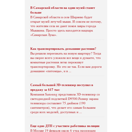
В Самарской области на один музей станет
больше
В Самарской области в селе Ширяево будет
открыт музей летучей мыши. И совсем не потому,
что жителям села не дают покоя лавры города
Мышкина. Просто здесь находится нацпарк
«Самарская Лука».
Как транспортировать домашние растения?
Вы решили переезжать на новую квартиру? Тогда
вы скорее всего уложили все вещи и думаете, что
комнатные растения легко переживут
транспортировку. Но это не так. Если вам дороги
домашние «питомцы», и в ...
Самый большой 3D-телевизор поступил в
продажу за $17 тыс
Компания Samsung представила 3D-телевизор со
светодиодной подсветкой D9500.Размер экрана
телевизора составляет 75 дюймов (190
сантиметров), что делает его самым большим
среди всех моделей, доступных н ...
Еще одно ДТП с участием работника полиции
В Москве 19 февраля около 6 утра произошло