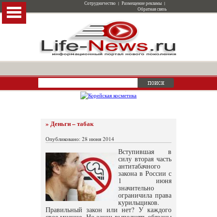
Сотрудничество
|
Размещение рекламы
|
Обратная связь
» Деньги – табак
Опубликовано: 28 июня 2014
Вступившая в
силу вторая часть
антитабачного
закона в России с
1 июня
значительно
ограничила права
курильщиков.
Правильный закон или нет? У каждого
свое мнение. Но закон выполнять обязаны