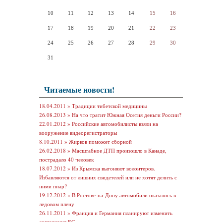
10
11
12
13
14
15
16
17
18
19
20
21
22
23
24
25
26
27
28
29
30
31
Читаемые новости!
18.04.2011 »
Традиции тибетской медицины
26.08.2013 »
На что тратит Южная Осетия деньги России?
22.01.2012 »
Российские автомобилисты взяли на
вооружение видеорегистраторы
8.10.2011 »
Жирков поможет сборной
26.02.2018 »
Масштабное ДТП произошло в Канаде,
пострадало 40 человек
18.07.2012 »
Из Крымска выгоняют волонтеров.
Избавляются от лишних свидетелей или не хотят делить с
ними пиар?
19.12.2012 »
В Ростове-на-Дону автомобили оказались в
ледовом плену
26.11.2011 »
Франция и Германия планируют изменить
соглашения ЕС