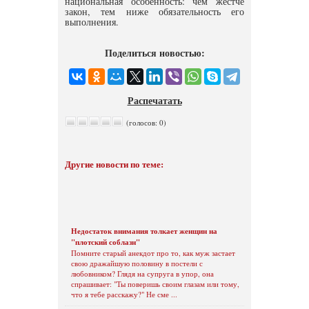
национальная особенность: чем жестче
закон, тем ниже обязательность его
выполнения.
Поделиться новостью:
Распечатать
(голосов: 0)
Другие новости по теме:
Недостаток внимания толкает женщин на
"плотский соблазн"
Помните старый анекдот про то, как муж застает
свою дражайшую половину в постели с
любовником? Глядя на супруга в упор, она
спрашивает: "Ты поверишь своим глазам или тому,
что я тебе расскажу?" Не сме ...