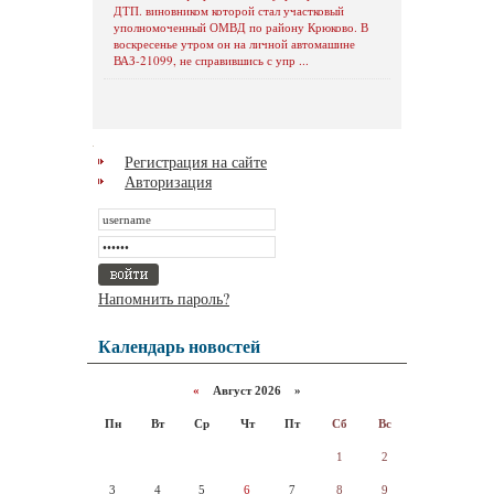
ДТП. виновником которой стал участковый
уполномоченный ОМВД по району Крюково. В
воскресенье утром он на личной автомашине
ВАЗ-21099, не справившись с упр ...
Регистрация на сайте
Авторизация
Напомнить пароль?
Календарь новостей
«
Август 2026 »
Пн
Вт
Ср
Чт
Пт
Сб
Вс
1
2
3
4
5
6
7
8
9