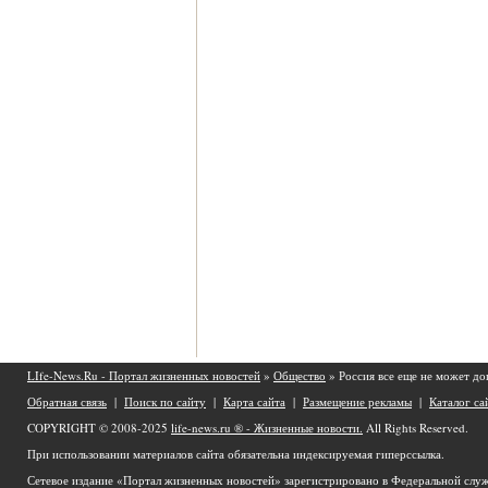
LIfe-News.Ru - Портал жизненных новостей
»
Общество
» Россия все еще не может д
Обратная связь
|
Поиск по сайту
|
Карта сайта
|
Размещение рекламы
|
Каталог са
COPYRIGHT © 2008-2025
life-news.ru ® - Жизненные новости.
All Rights Reserved.
При использовании материалов сайта обязательна индексируемая гиперссылка.
Сетевое издание «Портал жизненных новостей» зарегистрировано в Федеральной служ