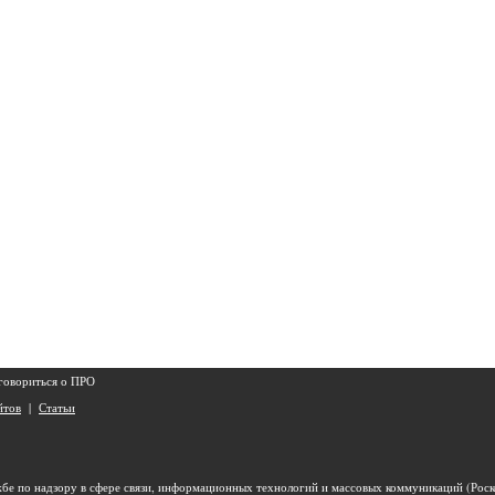
оговориться о ПРО
йтов
|
Статьи
бе по надзору в сфере связи, информационных технологий и массовых коммуникаций (Роск