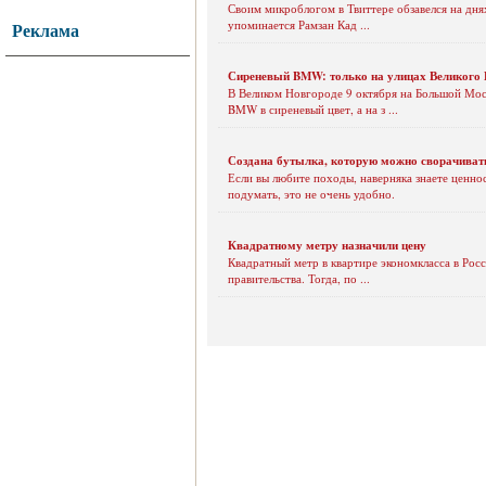
Своим микроблогом в Твиттере обзавелся на днях
упоминается Рамзан Кад ...
Реклама
Сиреневый BMW: только на улицах Великого 
В Великом Новгороде 9 октября на Большой Мос
BMW в сиреневый цвет, а на з ...
Создана бутылка, которую можно сворачиват
Если вы любите походы, наверняка знаете ценно
подумать, это не очень удобно.
Квадратному метру назначили цену
Квадратный метр в квартире экономкласса в Рос
правительства. Тогда, по ...