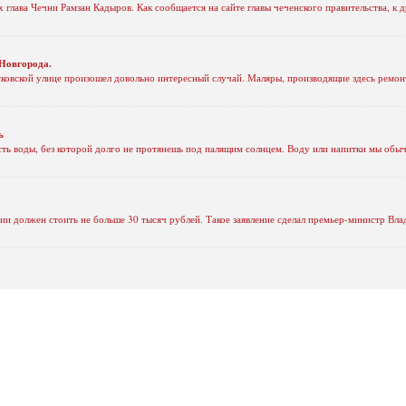
 глава Чечни Рамзан Кадыров. Как сообщается на сайте главы чеченского правительства, к 
Новгорода.
ковской улице произошел довольно интересный случай. Маляры, производящие здесь ремон
ь
сть воды, без которой долго не протянешь под палящим солнцем. Воду или напитки мы обыч
сии должен стоить не больше 30 тысяч рублей. Такое заявление сделал премьер-министр В