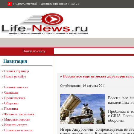
18+
|
Сделать стартовой
|
Добавить в избранное
|
RSS 2.0
Поиск по сайту:
Навигация
»
Главная страница
» Россия все еще не может договориться
»
Новое на сайте
Опубликовано: 16 августа 2011
»
Главные новости
»
Скандалы
Россия все е
»
Происшествия
важнейших во
»
Общество
»
Политика
Проблема в т
»
Финансы, экономика
с США. Росси
»
Мировые новости
обороны.
»
Новости спорта
Игорь Ашурбейли, сопредседатель вневе
»
Пикантные новости
иметь что-то свое. В данном случае мы