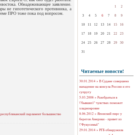
ивостока. Обнадеживающее заявление.
1
2
ры не гипотетического противника, а
теме ПРО тоже пока под вопросом.
3
4
5
6
7
8
9
10
11
12
13
14
15
16
17
18
19
20
21
22
23
24
25
26
27
28
29
30
31
Читаемые новости!
30.01.2014 »
В Судане совершено
нападение на консула России и его
супругу
5.03.2008 »
Разобраться в
\"бывших\" чувствах поможет
хладнокровие
8.06.2012 »
Японский пирс у
 республиканский парламент большинство
берегов Америки - привет из
\"Фукусимы\"
29.01.2014 »
РГБ обнаружила