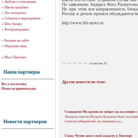
»
Любовь и отношения
По заявлению Андерса Фога Расмуссена
»
Школа здоровья
Но при этом вся направленность блока
»
Это интересно
России и детали проекта обсуждаются б
»
События и мероприятия
http://www.life-news.ru
»
Шоу бизнес
»
Фоторепортажи
»
Реклама на сайте
»
Обратная связь
»
Мы в Твиттере
(голосов: 0)
Наши партнеры
Другие новости по теме:
Все о косметике
Новости криптовалют
Соцпартия Молдавии не пойдет на коалицию 
Лидером партии Игорем Додоном было подчеркн
Новости партнеров
голосов избирателей, не намерена в д ...
Глава Чечни завел свой аккаунт в Твиттере