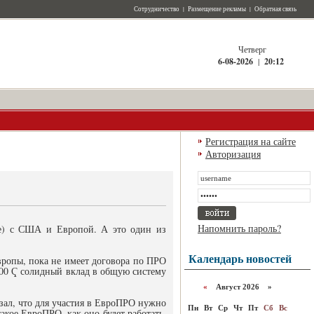
Сотрудничество
|
Размещение рекламы
|
Обратная связь
Четверг
6-08-2026
|
20:12
Регистрация на сайте
Авторизация
Напомнить пароль?
не) с США и Европой. А это один из
Календарь новостей
ропы, пока не имеет договора по ПРО
00 Ҁ солидный вклад в общую систему
«
Август 2026 »
зал, что для участия в ЕвроПРО нужно
Пн
Вт
Ср
Чт
Пт
Сб
Вс
акое ЕвроПРО, как оно будет работать.