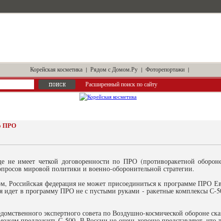
Корейская косметика
|
Рядом с Домом.Ру
|
Фоторепортажи
|
Расширенный поиск по сайту
 о ПРО
ще не имеет четкой договоренности по ПРО (противоракетной оборо
просов мировой политики и военно-оборонительной стратегии.
ом, Российская федерация не может присоединиться к программе ПРО Ев
я идет в программу ПРО не с пустыми руками - ракетные комплексы С-5
домственного экспертного совета по Воздушно-космической обороне ска
 можем предложить С-500. В России не очень хорошо представляют, что т