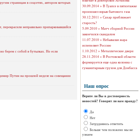
плагиат в докторской Астахова
другим страницам в соцсетях, автором которых
30.09.2014 »
В Туапсе в пятиэтажке
произошел взрыв бытового газа
30.12.2011 »
Сахар приближает
старость?
т, перекрасили неправильно припарковавшийся
5.09.2010 »
Матч сборной России
закончился скандалом
11.07.2010 »
Небывалая жара
испепеляет Россию
1.10.2012 »
Металлические двери
но берем с собой в бутылках. Но если
28.11.2014 »
В Ростовской области
формируется еще одна колонна с
гуманитарным грузом для Донбасса
ладимир Путин на прошлой неделе на совещании
Наш опрос
Верите ли Вы в достоверность
новостей? Говорят ли нам правду?
Да
Нет
Затрудняюсь ответить
Больше чем положено мы не
узнаем