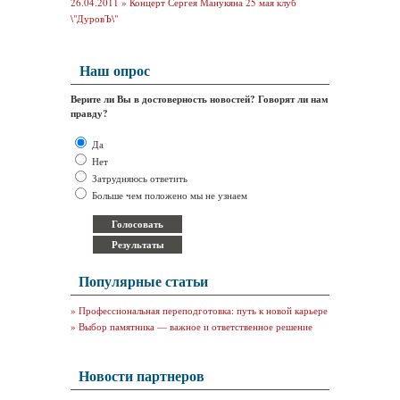
26.04.2011 »
Концерт Сергея Манукяна 25 мая клуб
\"ДуровЪ\"
Наш опрос
Верите ли Вы в достоверность новостей? Говорят ли нам
правду?
Да
Нет
Затрудняюсь ответить
Больше чем положено мы не узнаем
Популярные статьи
»
Профессиональная переподготовка: путь к новой карьере
»
Выбор памятника — важное и ответственное решение
Новости партнеров