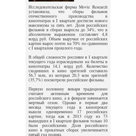
Исследовательская фирма Movie Research
установила, что сборы фильмов
отечественного производства в
кинотеатрах в I квартале достигли нового
максимума за пять лет. Доля российских
фильмов в сборах выросла до 34%, что в
абсолютном выражении составляет 4,8
млрд руб. Объем выручки от российских
картин вырос почти на 70% по сравнению
с I кварталом прошлого года.
В общей сложности россияне в I квартале
текущего года израсходовали на билеты в
кинотеатры 14,1 млрд руб. Количество
сходивших в кино зрителей составило
56,7 млн, из которых 20,3 млн зрителей
(35,7%) посмотрели российские фильмы.
Первую половину января традиционно
считают активным временем для
российского кино, а в феврале начинается
мертвый сезон. Однако в первые два
месяца текущего года в кинопрокат
вышли одновременно 17 российских
картин, тогда как в 2013 году из 73
вышедших в I квартале фильмов только 10
были российскими. Доля российского
кино в прокатных сборах увеличивается
пятый год подряд.