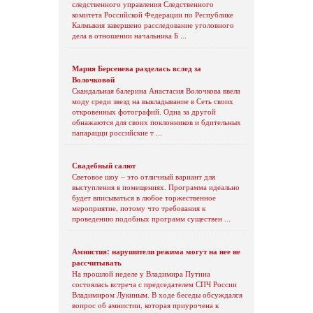
следственного управления Следственного
комитета Российской Федерации по Республике
Калмыкия завершено расследование уголовного
дела в отношении начальника Б ...
Мария Берсенева разделась вслед за
Волочковой
Скандальная балерина Анастасия Волочкова ввела
моду среди звезд на выкладывание в Сеть своих
откровенных фотографий. Одна за другой
обнажаются для своих поклонников и бдительных
папарацци российские т ...
Свадебный салют
Световое шоу – это отличный вариант для
выступления в помещениях. Программа идеально
будет вписываться в любое торжественное
мероприятие, потому что требования к
проведению подобных программ существен ...
Амнистия: нарушители режима могут на нее не
рассчитывать
На прошлой неделе у Владимира Путина
состоялась встреча с председателем СПЧ России
Владимиром Лукиным. В ходе беседы обсуждался
вопрос об амнистии, которая приурочена к