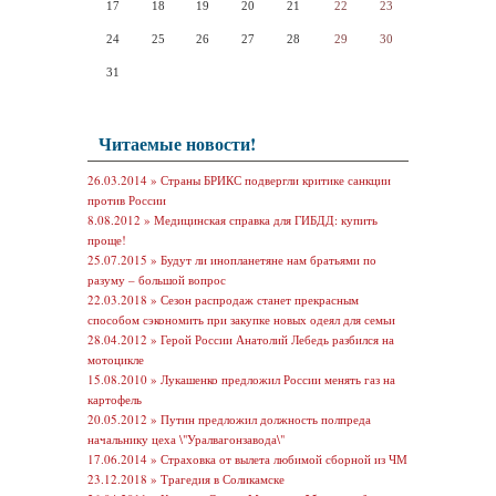
17
18
19
20
21
22
23
24
25
26
27
28
29
30
31
Читаемые новости!
26.03.2014 »
Страны БРИКС подвергли критике санкции
против России
8.08.2012 »
Медицинская справка для ГИБДД: купить
проще!
25.07.2015 »
Будут ли инопланетяне нам братьями по
разуму – большой вопрос
22.03.2018 »
Сезон распродаж станет прекрасным
способом сэкономить при закупке новых одеял для семьи
28.04.2012 »
Герой России Анатолий Лебедь разбился на
мотоцикле
15.08.2010 »
Лукашенко предложил России менять газ на
картофель
20.05.2012 »
Путин предложил должность полпреда
начальнику цеха \"Уралвагонзавода\"
17.06.2014 »
Страховка от вылета любимой сборной из ЧМ
23.12.2018 »
Трагедия в Соликамске