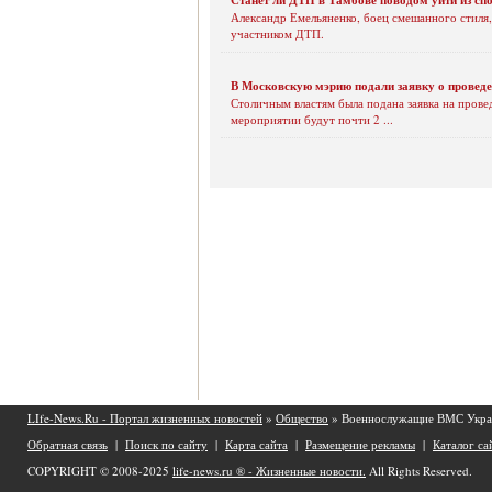
Александр Емельяненко, боец смешанного стиля,
участником ДТП.
В Московскую мэрию подали заявку о провед
Столичным властям была подана заявка на прове
мероприятии будут почти 2 ...
LIfe-News.Ru - Портал жизненных новостей
»
Общество
» Военнослужащие ВМС Украи
Обратная связь
|
Поиск по сайту
|
Карта сайта
|
Размещение рекламы
|
Каталог са
COPYRIGHT © 2008-2025
life-news.ru ® - Жизненные новости.
All Rights Reserved.