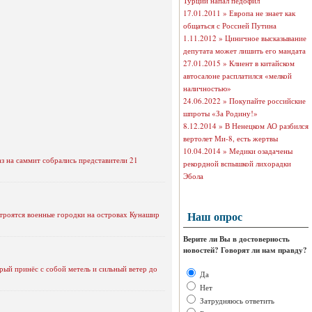
Турции напал педофил
17.01.2011 »
Европа не знает как
общаться с Россией Путина
1.11.2012 »
Циничное высказывание
депутата может лишить его мандата
27.01.2015 »
Клиент в китайском
автосалоне расплатился «мелкой
наличностью»
24.06.2022 »
Покупайте российские
шпроты «За Родину!»
8.12.2014 »
В Ненецком АО разбился
вертолет Ми-8, есть жертвы
10.04.2014 »
Медики озадачены
з на саммит собрались представители 21
рекордной вспышкой лихорадки
Эбола
Наш опрос
строятся военные городки на островах Кунашир
Верите ли Вы в достоверность
новостей? Говорят ли нам правду?
рый принёс с собой метель и сильный ветер до
Да
Нет
Затрудняюсь ответить