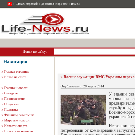
18+
|
Сделать стартовой
|
Добавить в избранное
|
RSS 2.0
Поиск по сайту:
Навигация
»
Главная страница
» Военнослужащие ВМС Украины переход
»
Новое на сайте
Опубликовано: 20 марта 2014
»
Главные новости
»
Скандалы
У зданий сев
месяца на т
»
Происшествия
предваритель
»
Общество
службу в ряд
»
Политика
Военно-морс
»
Финансы, экономика
украинской с
»
Мировые новости
Несколько не
»
Новости спорта
потребовали от командования выпустить
»
Пикантные новости
Как рассказывают родители моряков, 