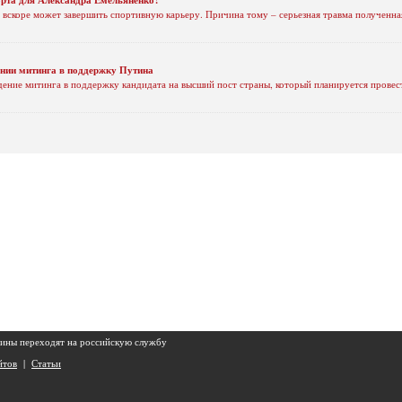
 вскоре может завершить спортивную карьеру. Причина тому – серьезная травма полученная
ении митинга в поддержку Путина
дение митинга в поддержку кандидата на высший пост страны, который планируется провес
ны переходят на российскую службу
йтов
|
Статьи