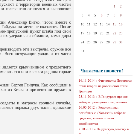
пускают с территории военных частей
1
2
они толерантно относятся и выполняют
3
4
5
6
7
8
9
и Александр Витко, чтобы вместе с
10
11
12
13
14
15
16
айдука на месте не оказалось. После
льно-пропускной пункт штаба под свой
17
18
19
20
21
22
23
сти их удерживали обманом, командиры
24
25
26
27
28
29
30
производить эти выстрелы, оружие все
31
и. Военнослужащие уходили из части
 является крымчанином с трехлетнего
Читаемые новости!
рименять его они в своем родном городе
16.11.2014 »
Фигуристка Погорилая
ужили Сергея Гайдука. Как сообщили в
стала второй на российском этапе
иказ из Киева о применении оружия в
Гран-при
25.11.2013 »
В Гондурасе прошли
выборы президента и парламента
 солдаты и матросы срочной службы,
авляет порядка двух тысяч, крымские
26.05.2012 »
Родственники
погибших с «Кольской» собрали
средства, в июне поиски
возобновятся
7.10.2011 »
На русскую девочку в