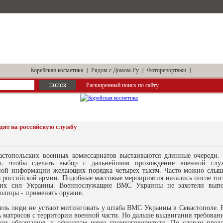
Корейская косметика
|
Рядом с Домом.Ру
|
Фоторепортажи
|
Расширенный поиск по сайту
ят на российскую службу
астопольских военных комиссариатов выстаиваются длинные очереди.
о, чтобы сделать выбор с дальнейшим прохождение военной слу
ной информации желающих порядка четырех тысяч. Часто можно слыша
ы российской армии. Подобные массовые мероприятия начались после то
ких сил Украины. Военнослужащие ВМС Украины не захотели выпол
толицы - применять оружие.
дель люди не устают митинговать у штаба ВМС Украины в Севастополе.
 матросов с территории военной части. Но дальше выдвигания требовани
они обращались к офицерам через громкоговорители. По словам предс