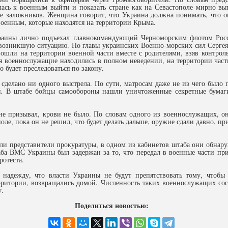
ась к военным выйти и показать стране как на Севастополе мирно вы
стве заложников. Женщина говорит, что Украина должна понимать, что 
оенным, которые находятся на территории Крыма.
ины лично подъехал главнокомандующий Черноморским флотом Росси
зникшую ситуацию. Но главы украинских Военно-морских сил Сергея Г
вошли на территории военной части вместе с родителями, взяв контро
емя военнослужащие находились в полном неведении, на территории ча
о будет преследоваться по закону.
сделано ни одного выстрела. По сути, матросам даже не из чего было 
ия. В штабе бойцы самообороны нашли уничтоженные секретные бумаг
не призывал, крови не было. По словам одного из военнослужащих, он
ополе, пока он не решил, что будет делать дальше, оружие сдали давно, п
ыли представители прокуратуры, в одном из кабинетов штаба они обнар
аба ВМС Украины был задержан за то, что передал в военные части пр
отеста.
 надежду, что власти Украины не будут препятствовать тому, чтобы
ритории, возвращались домой. Численность таких военнослужащих сост
у.
Поделиться новостью: