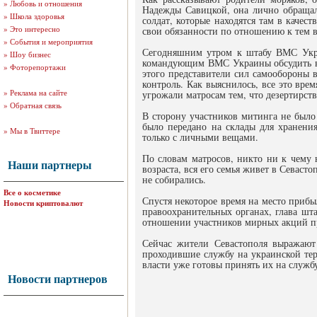
»
Любовь и отношения
Надежды Савицкой, она лично обращал
»
Школа здоровья
солдат, которые находятся там в каче
»
Это интересно
свои обязанности по отношению к тем в
»
События и мероприятия
Сегодняшним утром к штабу ВМС Укра
»
Шоу бизнес
командующим ВМС Украины обсудить во
»
Фоторепортажи
этого представители сил самообороны 
контроль. Как выяснилось, все это вр
»
Реклама на сайте
угрожали матросам тем, что дезертирств
»
Обратная связь
В сторону участников митинга не было 
было передано на склады для хранен
»
Мы в Твиттере
только с личными вещами.
По словам матросов, никто ни к чему 
Наши партнеры
возраста, вся его семья живет в Севаст
не собирались.
Все о косметике
Спустя некоторое время на место приб
Новости криптовалют
правоохранительных органах, глава шт
отношении участников мирных акций пр
Сейчас жители Севастополя выражают
проходившие службу на украинской тер
власти уже готовы принять их на служб
Новости партнеров