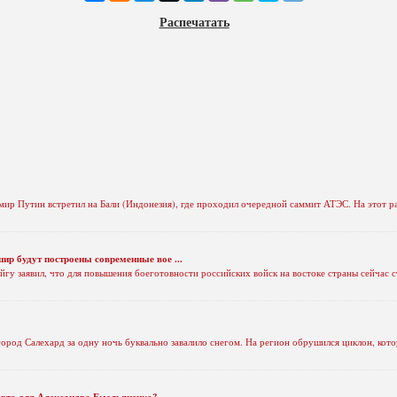
Распечатать
ир Путин встретил на Бали (Индонезия), где проходил очередной саммит АТЭС. На этот ра
р будут построены современные вое ...
у заявил, что для повышения боеготовности российских войск на востоке страны сейчас 
род Салехард за одну ночь буквально завалило снегом. На регион обрушился циклон, кото
орта для Александра Емельяненко?