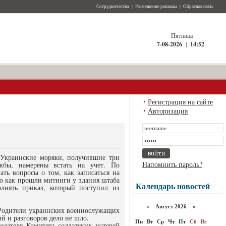
Сотрудничество
|
Размещение рекламы
|
Обратная связь
Пятница
7-08-2026
|
14:52
Регистрация на сайте
Авторизация
 Украинские моряки, получившие три
Напомнить пароль?
жбы, намерены встать на учет. По
ть вопросы о том, как записаться на
го как прошли митинги у здания штаба
Календарь новостей
нять приказ, который поступил из
«
Август 2026 »
 Родители украинских военнослужащих
й и разговоров дело не шло.
Пн
Вт
Ср
Чт
Пт
Сб
Вс
едателя Комитета солдатских матерей