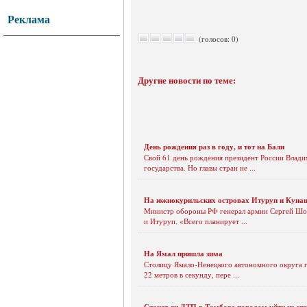
Реклама
(голосов: 0)
Другие новости по теме:
День рождения раз в году, и тот на Бали
Свой 61 день рождения президент России Владим
государства. Но главы стран не ...
На южнокурильских островах Итуруп и Кунаши
Министр обороны РФ генерал армии Сергей Шойг
и Итуруп. «Всего планирует ...
На Ямал пришла зима
Столицу Ямало-Ненецкого автономного округа го
22 метров в секунду, пере ...
Станет ли ДТП в Тамбове поводом уйти из сп