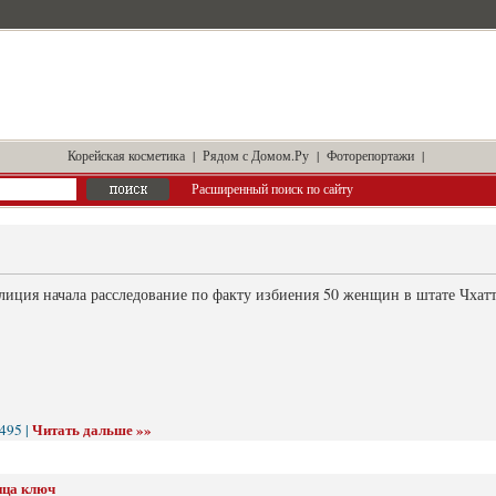
Корейская косметика
|
Рядом с Домом.Ру
|
Фоторепортажи
|
Расширенный поиск по сайту
иция начала расследование по факту избиения 50 женщин в штате Чхатти
Читать дальше »»
495 |
нца ключ