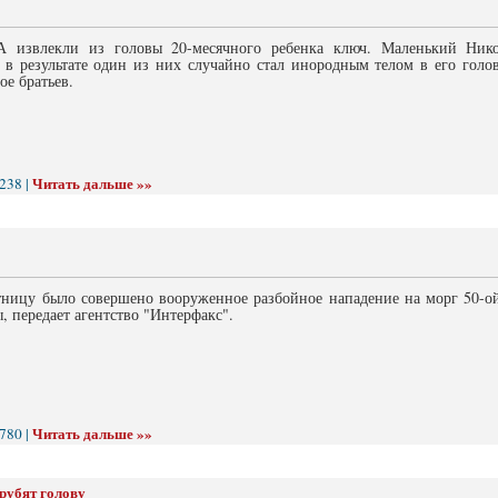
 извлекли из головы 20-месячного ребенка ключ. Маленький Нико
а в результате один из них случайно стал инородным телом в его голо
ое братьев.
Читать дальше »»
238 |
тницу было совершено вооруженное разбойное нападение на морг 50-о
, передает агентство "Интерфакс".
Читать дальше »»
780 |
трубят голову