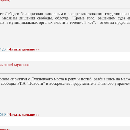
ег Лебедев был признан виновным в воспрепятствовании следствию и 
 месяцам лишения свободы, облсуде. "Кроме того, решением суда 
ых и муниципальных органах власти в течение 3 лет", - отметил представ
Читать дальше »»
423 |
а, погиб мужчина
кве спрыгнул с Лужнецкого моста в реку и погиб, разбившись на мелко
, сообщил РИА "Новости" в воскресенье представитель Главного управл
Читать дальше »»
639 |
пуром