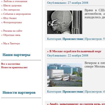
»
Любовь и отношения
Опубликовано: 27 ноября 2008
»
Школа здоровья
»
Это интересно
Врачи в США
автомобиля, 
»
События и мероприятия
находились дв
»
Шоу бизнес
»
Фоторепортажи
»
Реклама на сайте
»
Обратная связь
Происшествия
Категория:
| Просмотров: 5
»
Мы в Твиттере
»
В Москве ограблен больничный морг
Наши партнеры
Опубликовано: 22 ноября 2008
Вечером в пя
Все о косметике
севере Москвы
Новости криптовалют
Происшествия
Категория:
| Просмотров: 4
Новости партнеров
»
Арабу, запытавшему до смерти дочь, о