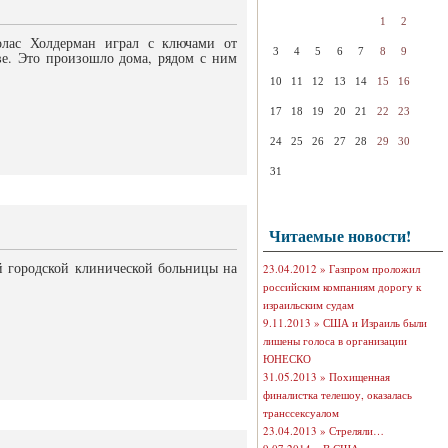
1
2
лас Холдерман играл с ключами от
3
4
5
6
7
8
9
ве. Это произошло дома, рядом с ним
10
11
12
13
14
15
16
17
18
19
20
21
22
23
24
25
26
27
28
29
30
31
Читаемые новости!
й городской клинической больницы на
23.04.2012 »
Газпром проложил
российским компаниям дорогу к
израильским судам
9.11.2013 »
США и Израиль были
лишены голоса в организации
ЮНЕСКО
31.05.2013 »
Похищенная
финалистка телешоу, оказалась
транссексуалом
23.04.2013 »
Стреляли…