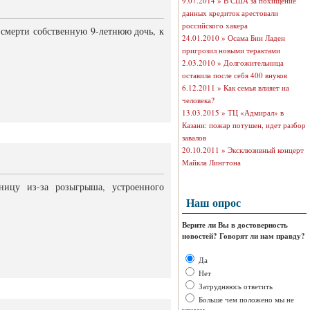
9.07.2014 »
В США за похищение
данных кредиток арестовали
российского хакера
 смерти собственную 9-летнюю дочь, к
24.01.2010 »
Осама Бин Ладен
пригрозил новыми терактами
2.03.2010 »
Долгожительница
оставила после себя 400 внуков
6.12.2011 »
Как семья влияет на
человека?
13.03.2015 »
ТЦ «Адмирал» в
Казани: пожар потушен, идет разбор
завалов
20.10.2011 »
Эксклюзивный концерт
Майкла Лингтона
ницу из-за розыгрыша, устроенного
Наш опрос
Верите ли Вы в достоверность
новостей? Говорят ли нам правду?
Да
Нет
Затрудняюсь ответить
Больше чем положено мы не
узнаем