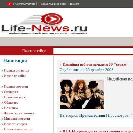
18+
|
Сделать стартовой
|
Добавить в избранное
|
RSS 2.0
Поиск по сайту:
Навигация
»
Индийцы избили палками 50 "ведьм"
Опубликовано: 23 декабря 2008
»
Главная страница
»
Новое на сайте
Индийская пол
»
Главные новости
»
Скандалы
»
Происшествия
»
Общество
»
Политика
»
Финансы, экономика
Происшествия
Категория:
| Просмотров: 4
»
Мировые новости
»
Новости спорта
»
Пикантные новости
»
В США врачи достали из головы младе