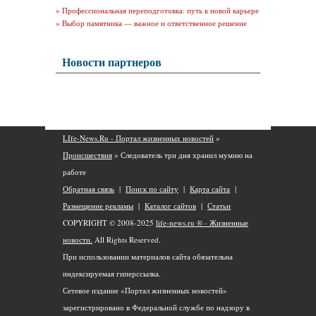
»
Профессиональная переподготовка: путь к новой карьере
»
Выбор памятника — важное и ответственное решение
Новости партнеров
LIfe-News.Ru - Портал жизненных новостей
»
Происшествия
» Следователь три дня хранил мумию на
работе
Обратная связь
|
Поиск по сайту
|
Карта сайта
|
Размещение рекламы
|
Каталог сайтов
|
Статьи
COPYRIGHT © 2008-2025
life-news.ru ® - Жизненные
новости.
All Rights Reserved.
При использовании материалов сайта обязательна
индексируемая гиперссылка.
Сетевое издание «Портал жизненных новостей»
зарегистрировано в Федеральной службе по надзору в