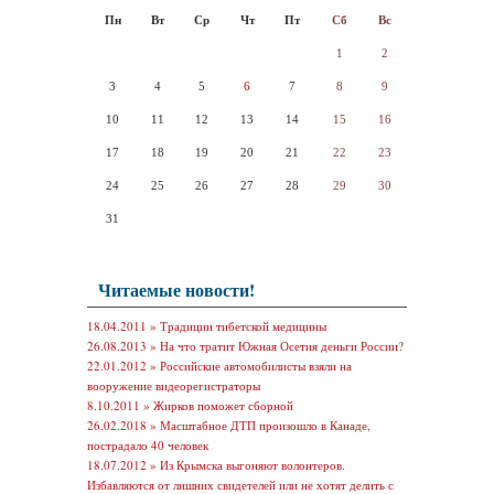
Пн
Вт
Ср
Чт
Пт
Сб
Вс
1
2
3
4
5
6
7
8
9
10
11
12
13
14
15
16
17
18
19
20
21
22
23
24
25
26
27
28
29
30
31
Читаемые новости!
18.04.2011 »
Традиции тибетской медицины
26.08.2013 »
На что тратит Южная Осетия деньги России?
22.01.2012 »
Российские автомобилисты взяли на
вооружение видеорегистраторы
8.10.2011 »
Жирков поможет сборной
26.02.2018 »
Масштабное ДТП произошло в Канаде,
пострадало 40 человек
18.07.2012 »
Из Крымска выгоняют волонтеров.
Избавляются от лишних свидетелей или не хотят делить с