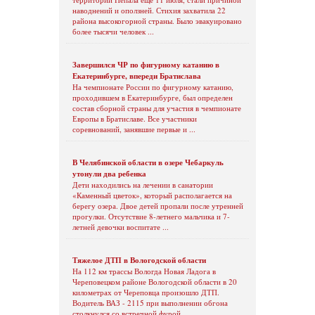
наводнений и оползней. Стихия захватила 22
района высокогорной страны. Было эвакуировано
более тысячи человек ...
Завершился ЧР по фигурному катанию в
Екатеринбурге, впереди Братислава
На чемпионате России по фигурному катанию,
проходившем в Екатеринбурге, был определен
состав сборной страны для участия в чемпионате
Европы в Братиславе. Все участники
соревнований, занявшие первые и ...
В Челябинской области в озере Чебаркуль
утонули два ребенка
Дети находились на лечении в санатории
«Каменный цветок», который располагается на
берегу озера. Двое детей пропали после утренней
прогулки. Отсутствие 8-летнего мальчика и 7-
летней девочки воспитате ...
Тяжелое ДТП в Вологодской области
На 112 км трассы Вологда Новая Ладога в
Череповецком районе Вологодской области в 20
километрах от Череповца произошло ДТП.
Водитель ВАЗ - 2115 при выполнении обгона
столкнулся со встречной фурой ...