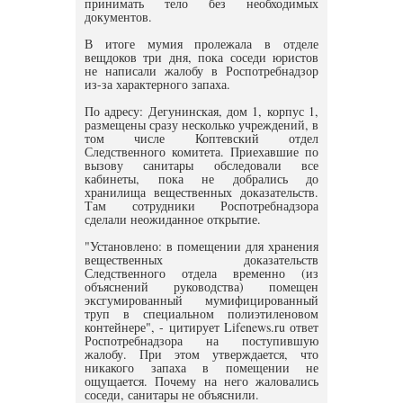
принимать тело без необходимых
документов.
В итоге мумия пролежала в отделе
вещдоков три дня, пока соседи юристов
не написали жалобу в Роспотребнадзор
из-за характерного запаха.
По адресу: Дегунинская, дом 1, корпус 1,
размещены сразу несколько учреждений, в
том числе Коптевский отдел
Следственного комитета. Приехавшие по
вызову санитары обследовали все
кабинеты, пока не добрались до
хранилища вещественных доказательств.
Там сотрудники Роспотребнадзора
сделали неожиданное открытие.
"Установлено: в помещении для хранения
вещественных доказательств
Следственного отдела временно (из
объяснений руководства) помещен
эксгумированный мумифицированный
труп в специальном полиэтиленовом
контейнере", - цитирует Lifenews.ru ответ
Роспотребнадзора на поступившую
жалобу. При этом утверждается, что
никакого запаха в помещении не
ощущается. Почему на него жаловались
соседи, санитары не объяснили.