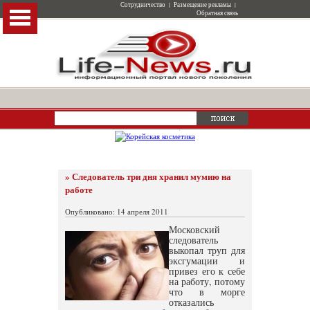
Сотрудничество
|
Размещение рекламы
|
Обратная связь
» Следователь три дня хранил мумию на
работе
Опубликовано: 14 апреля 2011
Московский
следователь
выкопал труп для
эксгумации и
привез его к себе
на работу, потому
что в морге
отказались