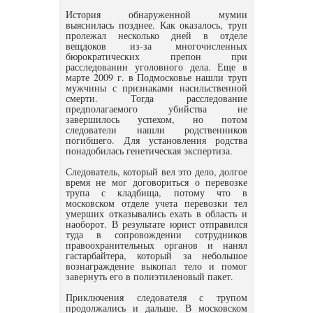
История обнаруженной мумии
выяснилась позднее. Как оказалось, труп
пролежал несколько дней в отделе
вещдоков из-за многочисленных
бюрократических препон при
расследовании уголовного дела. Еще в
марте 2009 г. в Подмосковье нашли труп
мужчины с признаками насильственной
смерти. Тогда расследование
предполагаемого убийства не
завершилось успехом, но потом
следователи нашли родственников
погибшего. Для установления родства
понадобилась генетическая экспертиза.
Следователь, который вел это дело, долгое
время не мог договориться о перевозке
трупа с кладбища, потому что в
московском отделе учета перевозки тел
умерших отказывались ехать в область и
наоборот. В результате юрист отправился
туда в сопровождении сотрудников
правоохранительных органов и нанял
гастарбайтера, который за небольшое
вознаграждение выкопал тело и помог
завернуть его в полиэтиленовый пакет.
Приключения следователя с трупом
продолжались и дальше. В московском