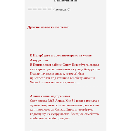
(голосов: 0)
Другие новости по теме:
В Петербурге сгорел автосервис на улице
Аккуратова
В Приморском районе Санкт-Петербурга сгорел
автосервис, расположенный на улице Аккуратова.
Пожар начался в ангаре, который был
приспособлен под станцию техобслуживания.
Через 8 минут после поступлени ...
Алиша снова ждёт ребёнка
Соул-звезда R&B Алиша Кис 31 июля отмечала с
мужем, американским исполнителем рэпа и хип-
хоп-продюсером Свизом Битсом, четвёртую
годовщину их супружества. Звёздное семейство
сообщило о своём празднест ...