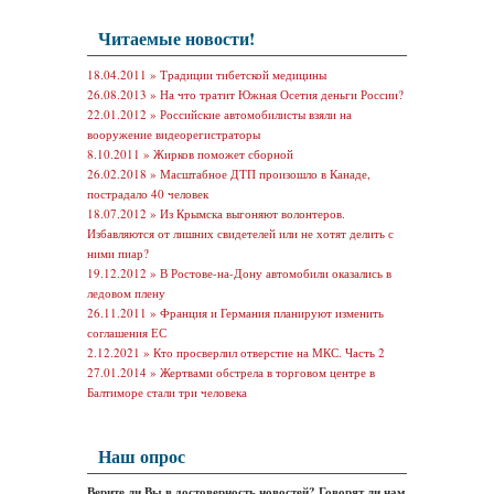
Читаемые новости!
18.04.2011 »
Традиции тибетской медицины
26.08.2013 »
На что тратит Южная Осетия деньги России?
22.01.2012 »
Российские автомобилисты взяли на
вооружение видеорегистраторы
8.10.2011 »
Жирков поможет сборной
26.02.2018 »
Масштабное ДТП произошло в Канаде,
пострадало 40 человек
18.07.2012 »
Из Крымска выгоняют волонтеров.
Избавляются от лишних свидетелей или не хотят делить с
ними пиар?
19.12.2012 »
В Ростове-на-Дону автомобили оказались в
ледовом плену
26.11.2011 »
Франция и Германия планируют изменить
соглашения ЕС
2.12.2021 »
Кто просверлил отверстие на МКС. Часть 2
27.01.2014 »
Жертвами обстрела в торговом центре в
Балтиморе стали три человека
Наш опрос
Верите ли Вы в достоверность новостей? Говорят ли нам