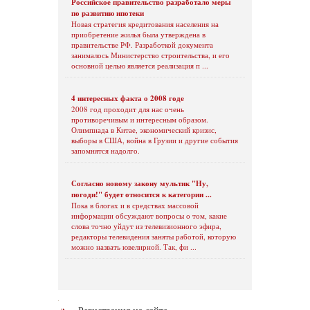
Российское правительство разработало меры
по развитию ипотеки
Новая стратегия кредитования населения на
приобретение жилья была утверждена в
правительстве РФ. Разработкой документа
занималось Министерство строительства, и его
основной целью является реализация п ...
4 интересных факта о 2008 годе
2008 год проходит для нас очень
противоречивым и интересным образом.
Олимпиада в Китае, экономический кризис,
выборы в США, война в Грузии и другие события
запомнятся надолго.
Согласно новому закону мультик "Ну,
погоди!" будет относится к категории ...
Пока в блогах и в средствах массовой
информации обсуждают вопросы о том, какие
слова точно уйдут из телевизионного эфира,
редакторы телевидения заняты работой, которую
можно назвать ювелирной. Так, фи ...