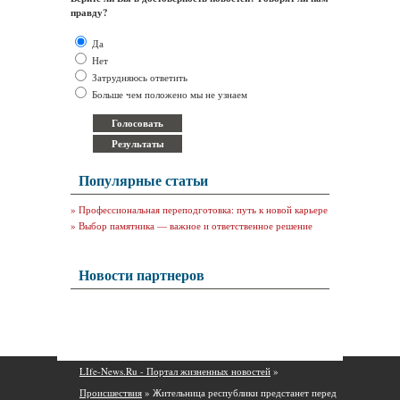
правду?
Да
Нет
Затрудняюсь ответить
Больше чем положено мы не узнаем
Популярные статьи
»
Профессиональная переподготовка: путь к новой карьере
»
Выбор памятника — важное и ответственное решение
Новости партнеров
LIfe-News.Ru - Портал жизненных новостей
»
Происшествия
» Жительница республики предстанет перед