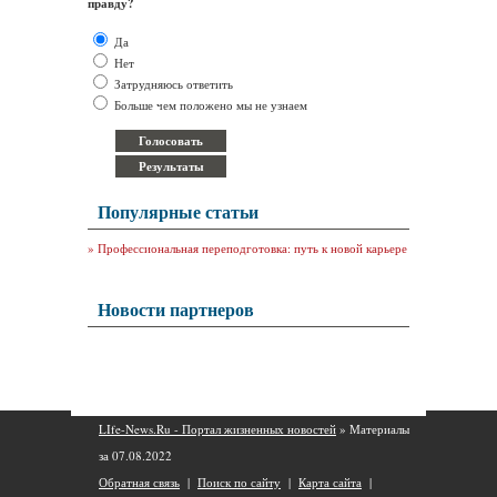
правду?
Да
Нет
Затрудняюсь ответить
Больше чем положено мы не узнаем
Популярные статьи
»
Профессиональная переподготовка: путь к новой карьере
Новости партнеров
LIfe-News.Ru - Портал жизненных новостей
» Материалы
за 07.08.2022
Обратная связь
|
Поиск по сайту
|
Карта сайта
|