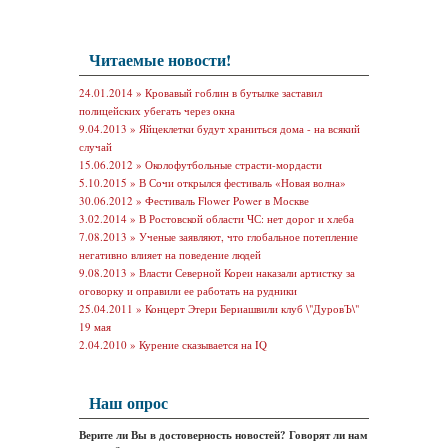
Читаемые новости!
24.01.2014 »
Кровавый гоблин в бутылке заставил
полицейских убегать через окна
9.04.2013 »
Яйцеклетки будут храниться дома - на всякий
случай
15.06.2012 »
Околофутбольные страсти-мордасти
5.10.2015 »
В Сочи открылся фестиваль «Новая волна»
30.06.2012 »
Фестиваль Flower Power в Москве
3.02.2014 »
В Ростовской области ЧС: нет дорог и хлеба
7.08.2013 »
Ученые заявляют, что глобальное потепление
негативно влияет на поведение людей
9.08.2013 »
Власти Северной Кореи наказали артистку за
оговорку и оправили ее работать на рудники
25.04.2011 »
Концерт Этери Бериашвили клуб \"ДуровЪ\"
19 мая
2.04.2010 »
Курение сказывается на IQ
Наш опрос
Верите ли Вы в достоверность новостей? Говорят ли нам