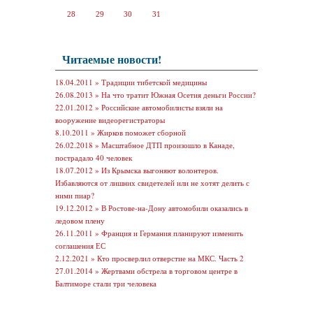
28
29
30
31
Читаемые новости!
18.04.2011 »
Традиции тибетской медицины
26.08.2013 »
На что тратит Южная Осетия деньги России?
22.01.2012 »
Российские автомобилисты взяли на
вооружение видеорегистраторы
8.10.2011 »
Жирков поможет сборной
26.02.2018 »
Масштабное ДТП произошло в Канаде,
пострадало 40 человек
18.07.2012 »
Из Крымска выгоняют волонтеров.
Избавляются от лишних свидетелей или не хотят делить с
ними пиар?
19.12.2012 »
В Ростове-на-Дону автомобили оказались в
ледовом плену
26.11.2011 »
Франция и Германия планируют изменить
соглашения ЕС
2.12.2021 »
Кто просверлил отверстие на МКС. Часть 2
27.01.2014 »
Жертвами обстрела в торговом центре в
Балтиморе стали три человека