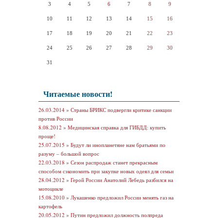
3
4
5
6
7
8
9
10
11
12
13
14
15
16
17
18
19
20
21
22
23
24
25
26
27
28
29
30
31
Читаемые новости!
26.03.2014 »
Страны БРИКС подвергли критике санкции
против России
8.08.2012 »
Медицинская справка для ГИБДД: купить
проще!
25.07.2015 »
Будут ли инопланетяне нам братьями по
разуму – большой вопрос
22.03.2018 »
Сезон распродаж станет прекрасным
способом сэкономить при закупке новых одеял для семьи
28.04.2012 »
Герой России Анатолий Лебедь разбился на
мотоцикле
15.08.2010 »
Лукашенко предложил России менять газ на
картофель
20.05.2012 »
Путин предложил должность полпреда