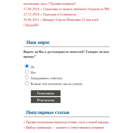
начальнику цеха \"Уралвагонзавода\"
17.06.2014 »
Страховка от вылета любимой сборной из ЧМ
23.12.2018 »
Трагедия в Соликамске
26.04.2011 »
Концерт Сергея Манукяна 25 мая клуб
\"ДуровЪ\"
Наш опрос
Верите ли Вы в достоверность новостей? Говорят ли нам
правду?
Да
Нет
Затрудняюсь ответить
Больше чем положено мы не узнаем
Популярные статьи
»
Профессиональная переподготовка: путь к новой карьере
»
Выбор памятника — важное и ответственное решение