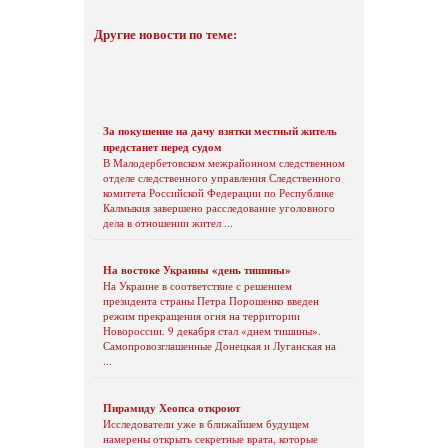
Другие новости по теме:
За покушение на дачу взятки местный житель
предстанет перед судом
В Малодербетовском межрайонном следственном
отделе следственного управления Следственного
комитета Российской Федерации по Республике
Калмыкия завершено расследование уголовного
дела в отношении жител ...
На востоке Украины «день тишины»
На Украине в соответствие с решением
президента страны Петра Порошенко введен
режим прекращения огня на территории
Новороссии. 9 декабря стал «днем тишины».
Самопровозглашенные Донецкая и Луганская на
...
Пирамиду Хеопса откроют
Исследователи уже в ближайшем будущем
намерены открыть секретные врата, которые