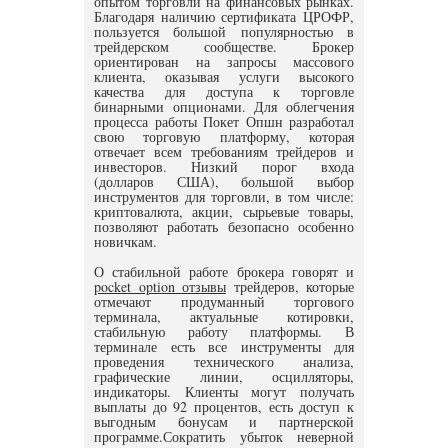
опытом торговли на финансовых рынках.
Благодаря наличию сертификата ЦРОФР,
пользуется большой популярностью в
трейдерском сообществе. Брокер
ориентирован на запросы массового
клиента, оказывая услуги высокого
качества для доступа к торговле
бинарными опционами. Для облегчения
процесса работы Покет Опшн разработал
свою торговую платформу, которая
отвечает всем требованиям трейдеров и
инвесторов. Низкий порог входа
(долларов США), большой выбор
инструментов для торговли, в том числе:
криптовалюта, акции, сырьевые товары,
позволяют работать безопасно особенно
новичкам.
О стабильной работе брокера говорят и
pocket option отзывы
трейдеров, которые
отмечают продуманный торгового
терминала, актуальные котировки,
стабильную работу платформы. В
терминале есть все инструменты для
проведения технического анализа,
графические линии, осцилляторы,
индикаторы. Клиенты могут получать
выплаты до 92 процентов, есть доступ к
выгодным бонусам и партнерской
программе.Сократить убыток неверной