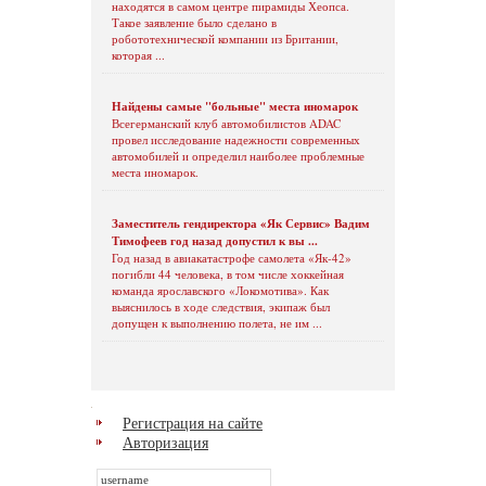
находятся в самом центре пирамиды Хеопса.
Такое заявление было сделано в
робототехнической компании из Британии,
которая ...
Найдены самые "больные" места иномарок
Всегерманский клуб автомобилистов ADAC
провел исследование надежности современных
автомобилей и определил наиболее проблемные
места иномарок.
Заместитель гендиректора «Як Сервис» Вадим
Тимофеев год назад допустил к вы ...
Год назад в авиакатастрофе самолета «Як-42»
погибли 44 человека, в том числе хоккейная
команда ярославского «Локомотива». Как
выяснилось в ходе следствия, экипаж был
допущен к выполнению полета, не им ...
Регистрация на сайте
Авторизация