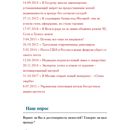
14.09.2014 »
В Госдуму внесен законопроект,
устанавливающий запрет на предоставление жилой
недвижимости в аренду без согласия соседей
27.11.2012 »
К годовщине битвы под Москвой: они не
успели стать офицерами, но стали героями
17.07.2018 »
В Волгограде из-за ливня объявлен режим ЧС,
Сочи и Туапсе залило
3.04.2013 »
Почему все-таки он взорвался?
26.10.2012 »
Трехглазая современница динозавров
5.02.2014 »
Посол США в России в конце февраля уйдет со
своего поста
12.04.2010 »
Медведев подписал новый закон о лекарствах
20.11.2014 »
Эксперты: успех в отказе от курения –
мотивированный настрой
31.10.2017 »
В Москве открыт новый мемориал – «Стена
скорби»
8.07.2012 »
Украинская оппозиция начала бессрочную
акцию протеста
Наш опрос
Верите ли Вы в достоверность новостей? Говорят ли нам
правду?