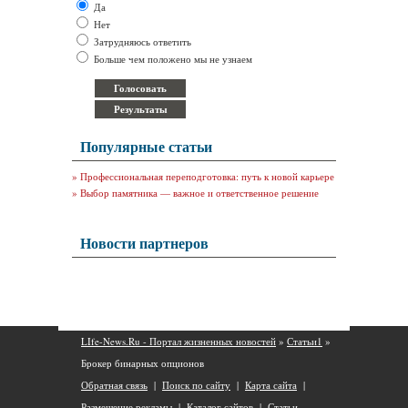
Да
Нет
Затрудняюсь ответить
Больше чем положено мы не узнаем
Популярные статьи
»
Профессиональная переподготовка: путь к новой карьере
»
Выбор памятника — важное и ответственное решение
Новости партнеров
LIfe-News.Ru - Портал жизненных новостей
»
Статьи1
»
Брокер бинарных опционов
Обратная связь
|
Поиск по сайту
|
Карта сайта
|
Размещение рекламы
|
Каталог сайтов
|
Статьи