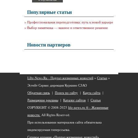
Популярные статьи
»
Профессиональная переподготовка: путь к новой карьере
»
Выбор памятника — важное и ответственное решение
Новости партнеров
LIfe-News.Ru - Портал жизненных новостей
»
Статьи
»
Эстейт Сервис дирекция Куркино СЗАО
Обратная связь
|
Поиск по сайту
|
Карта сайта
|
Размещение рекламы
|
Каталог сайтов
|
Статьи
COPYRIGHT © 2008-2025
life-news.ru ® - Жизненные
новости.
All Rights Reserved.
При использовании материалов сайта обязательна
индексируемая гиперссылка.
Сетевое издание «Портал жизненных новостей»