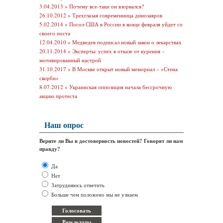
3.04.2013 »
Почему все-таки он взорвался?
26.10.2012 »
Трехглазая современница динозавров
5.02.2014 »
Посол США в России в конце февраля уйдет со
своего поста
12.04.2010 »
Медведев подписал новый закон о лекарствах
20.11.2014 »
Эксперты: успех в отказе от курения –
мотивированный настрой
31.10.2017 »
В Москве открыт новый мемориал – «Стена
скорби»
8.07.2012 »
Украинская оппозиция начала бессрочную
акцию протеста
Наш опрос
Верите ли Вы в достоверность новостей? Говорят ли нам
правду?
Да
Нет
Затрудняюсь ответить
Больше чем положено мы не узнаем