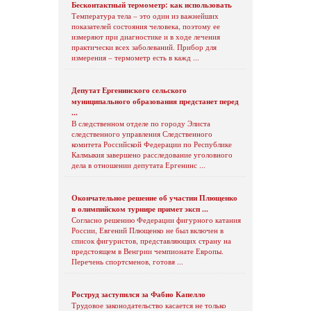
Бесконтактный термометр: как использовать
Температура тела – это один из важнейших
показателей состояния человека, поэтому ее
измеряют при диагностике и в ходе лечения
практически всех заболеваний. Прибор для
измерения – термометр есть в кажд ...
Депутат Ергенинского сельского
муниципального образования предстанет перед
...
В следственном отделе по городу Элиста
следственного управления Следственного
комитета Российской Федерации по Республике
Калмыкия завершено расследование уголовного
дела в отношении депутата Ергенинс ...
Окончательное решение об участии Плющенко
в олимпийском турнире примет эксп ...
Согласно решению Федерации фигурного катания
России, Евгений Плющенко не был включен в
список фигуристов, представляющих страну на
предстоящем в Венгрии чемпионате Европы.
Перечень спортсменов, готовя ...
Роструд заступился за Фабио Капелло
Трудовое законодательство касается не только