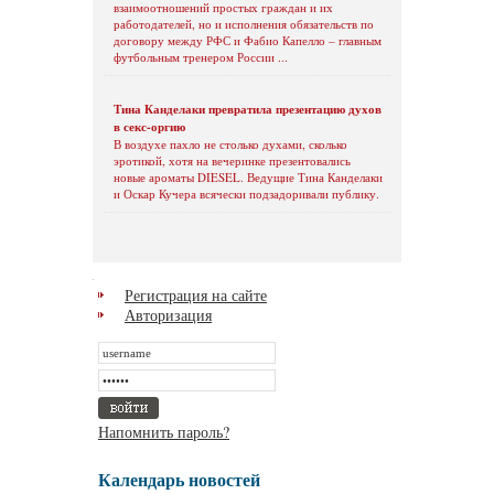
взаимоотношений простых граждан и их
работодателей, но и исполнения обязательств по
договору между РФС и Фабио Капелло – главным
футбольным тренером России ...
Тина Канделаки превратила презентацию духов
в секс-оргию
В воздухе пахло не столько духами, сколько
эротикой, хотя на вечеринке презентовались
новые ароматы DIESEL. Ведущие Тина Канделаки
и Оскар Кучера всячески подзадоривали публику.
Регистрация на сайте
Авторизация
Напомнить пароль?
Календарь новостей