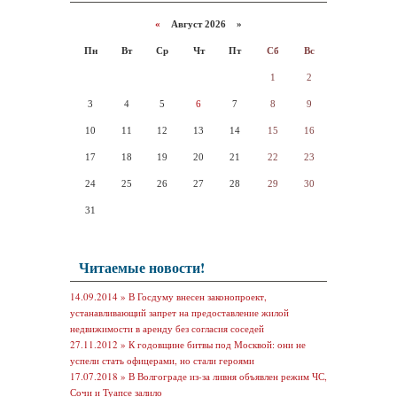
«
Август 2026 »
Пн
Вт
Ср
Чт
Пт
Сб
Вс
1
2
3
4
5
6
7
8
9
10
11
12
13
14
15
16
17
18
19
20
21
22
23
24
25
26
27
28
29
30
31
Читаемые новости!
14.09.2014 »
В Госдуму внесен законопроект,
устанавливающий запрет на предоставление жилой
недвижимости в аренду без согласия соседей
27.11.2012 »
К годовщине битвы под Москвой: они не
успели стать офицерами, но стали героями
17.07.2018 »
В Волгограде из-за ливня объявлен режим ЧС,
Сочи и Туапсе залило