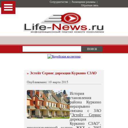
Сотрудничество
|
Размещение рекламы
|
Обратная связь
» Эстейт Сервис дирекция Куркино СЗАО
Опубликовано: 10 марта 2015
История
становления
района Куркино
неразрывно
связана с ЗАО
"
Эстейт Сервис
дирекция
Куркино СЗАО",
предоставляющей услуги ЖКХ с 2002