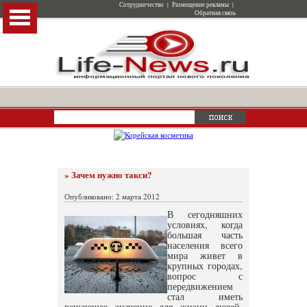
Сотрудничество
|
Размещение рекламы
|
Обратная связь
» Зачем нужно такси?
Опубликовано: 2 марта 2012
В сегодняшних
условиях, когда
большая часть
населения всего
мира живет в
крупных городах,
вопрос с
передвижением
стал иметь
решающее значение для жизни людей.