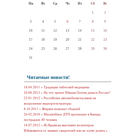
Пн
Вт
Ср
Чт
Пт
Сб
Вс
1
2
3
4
5
6
7
8
9
10
11
12
13
14
15
16
17
18
19
20
21
22
23
24
25
26
27
28
29
30
31
Читаемые новости!
18.04.2011 »
Традиции тибетской медицины
26.08.2013 »
На что тратит Южная Осетия деньги России?
22.01.2012 »
Российские автомобилисты взяли на
вооружение видеорегистраторы
8.10.2011 »
Жирков поможет сборной
26.02.2018 »
Масштабное ДТП произошло в Канаде,
пострадало 40 человек
18.07.2012 »
Из Крымска выгоняют волонтеров.
Избавляются от лишних свидетелей или не хотят делить с