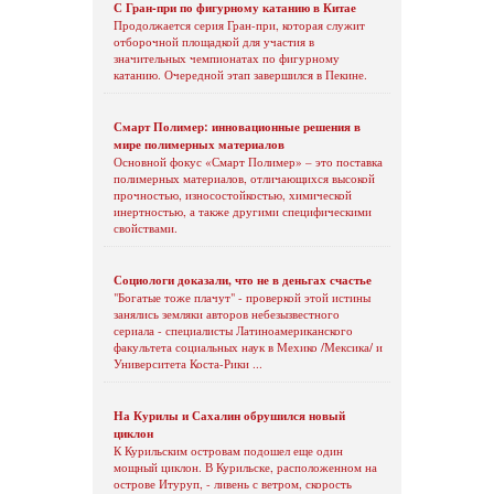
С Гран-при по фигурному катанию в Китае
Продолжается серия Гран-при, которая служит
отборочной площадкой для участия в
значительных чемпионатах по фигурному
катанию. Очередной этап завершился в Пекине.
Смарт Полимер: инновационные решения в
мире полимерных материалов
Основной фокус «Смарт Полимер» – это поставка
полимерных материалов, отличающихся высокой
прочностью, износостойкостью, химической
инертностью, а также другими специфическими
свойствами.
Социологи доказали, что не в деньгах счастье
"Богатые тоже плачут" - проверкой этой истины
занялись земляки авторов небезызвестного
сериала - специалисты Латиноамериканского
факультета социальных наук в Мехико /Мексика/ и
Университета Коста-Рики ...
На Курилы и Сахалин обрушился новый
циклон
К Курильским островам подошел еще один
мощный циклон. В Курильске, расположенном на
острове Итуруп, - ливень с ветром, скорость