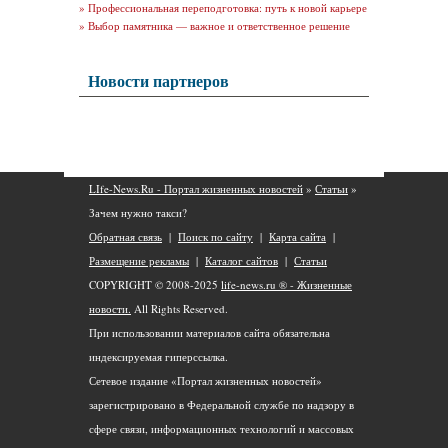
»
Профессиональная переподготовка: путь к новой карьере
»
Выбор памятника — важное и ответственное решение
Новости партнеров
LIfe-News.Ru - Портал жизненных новостей
»
Статьи
»
Зачем нужно такси?
Обратная связь
|
Поиск по сайту
|
Карта сайта
|
Размещение рекламы
|
Каталог сайтов
|
Статьи
COPYRIGHT © 2008-2025
life-news.ru ® - Жизненные
новости.
All Rights Reserved.
При использовании материалов сайта обязательна
индексируемая гиперссылка.
Сетевое издание «Портал жизненных новостей»
зарегистрировано в Федеральной службе по надзору в
сфере связи, информационных технологий и массовых