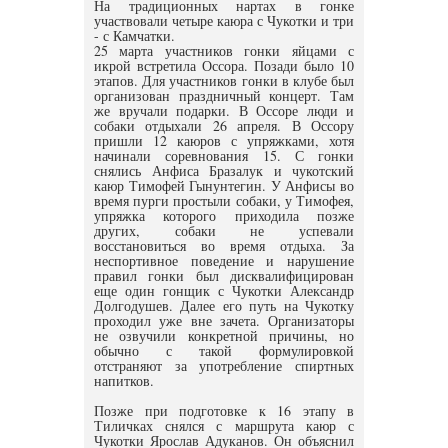
На традиционных нартах в гонке
участвовали четыре каюра с Чукотки и три
- с Камчатки.
25 марта участников гонки яйцами с
икрой встретила Оссора. Позади было 10
этапов. Для участников гонки в клубе был
организован праздничный концерт. Там
же вручали подарки. В Оссоре люди и
собаки отдыхали 26 апреля. В Оссору
пришли 12 каюров с упряжками, хотя
начинали соревнования 15. С гонки
снялись Анфиса Бразалук и чукотский
каюр Тимофей Гынунтегин. У Анфисы во
время пурги простыли собаки, у Тимофея,
упряжка которого приходила позже
других, собаки не успевали
восстановиться во время отдыха. За
неспортивное поведение и нарушение
правил гонки был дисквалифицирован
еще один гонщик с Чукотки Александр
Долгодушев. Далее его путь на Чукотку
проходил уже вне зачета. Организаторы
не озвучили конкретной причины, но
обычно с такой формулировкой
отстраняют за употребление спиртных
напитков.
Позже при подготовке к 16 этапу в
Тиличках снялся с маршрута каюр с
Чукотки Ярослав Адуканов. Он объяснил