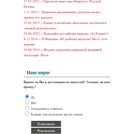
17.01.2011 »
Европа не знает как общаться с Россией
Путина
1.11.2012 »
Циничное высказывание депутата может
лишить его мандата
27.01.2015 »
Клиент в китайском автосалоне расплатился
«мелкой наличностью»
24.06.2022 »
Покупайте российские шпроты «За Родину!»
8.12.2014 »
В Ненецком АО разбился вертолет Ми-8, есть
жертвы
10.04.2014 »
Медики озадачены рекордной вспышкой
лихорадки Эбола
Наш опрос
Верите ли Вы в достоверность новостей? Говорят ли нам
правду?
Да
Нет
Затрудняюсь ответить
Больше чем положено мы не узнаем