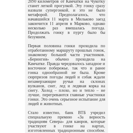
2050 километров от Камчатки на Чукотку
станет легкой прогулкой. Эту гонку сразу
назвали супергонкой, и это не было
метафорой. Предполагалось, что
начавшийся 11 марта в Мильково заезд
закончится 11 апреля в Марково, однако
несколько раз вмешалась погода.
Продолжать гонку в пургу было бы
безумием.
Первая половина гонки проходила по
отработанному маршруту прошлых гонок,
знакомому большей части участников.
«Берингия» обычно проходила на
Камчатке. Правда чередовалось западное и
восточное побережье, так что и ранее
гонка однообразной не была. Кроме
сюрпризов погоды людей и собак ждали
незамерзающие ручьи на склонах
вулканов, снег, лед и ледяная корка на
снегу. Холод – плохо, но и тепло – не
лучше, перегреваются главные участники
гонки. Это очень серьезное испытание для
людей и животных.
Стало известно, банк ВТБ учредил
специальную премию «За верность
традициям Севера» для каюров, которые
участвуют в гонке на нартах,
изготовленных традиционным способом.