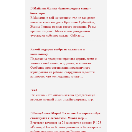
В Майами Жанна Фриске родила сына -
богатыря
В Майами, в той же клинике, где не так давно
появилась на свет дочь Кристины Орбакайте,
Жанна Фриске родила своего первенца. Роды
прошли хорошо. Мама и новорожденный
чувствуют себя нормально. Сейчас ...
Какой подарок выбрать коллегам и
начальнику
Подарки на праздники принято дарить всем: и
членам своей семьи, и друзьям, и коллегам.
Особенно при организации праздничного
корпоратива на работе, сотрудники задаются
вопросом: что же подарить коллег ...
IZZI
Izzi casino - это онлайн-казино предлагающее
игрокам лучший опыт онлайн-азартных игр.
В Республике Марий Эл полный микроавтобус
столкнулся с лесовозом. Много жер ...
В четверг вечером на 74 километре дороги Р-173
«Йошкар-Ола — Козьмодемьянск» в Килемарском
районе недалеко от селения Визимьяры