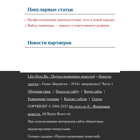
Популярные статьи
»
Профессиональная переподготовка: путь к новой карьере
»
Выбор памятника — важное и ответственное решение
Новости партнеров
LIfe-News.Ru - Портал жизненных новостей
»
Новости
спорта
» Гонка «Берингия – 2018» завершилась! Часть 1
Обратная связь
|
Поиск по сайту
|
Карта сайта
|
Размещение рекламы
|
Каталог сайтов
|
Статьи
COPYRIGHT © 2008-2025
life-news.ru ® - Жизненные
новости.
All Rights Reserved.
При использовании материалов сайта обязательна
индексируемая гиперссылка.
Сетевое издание «Портал жизненных новостей»