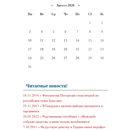
«
Август 2026 »
Пн
Вт
Ср
Чт
Пт
Сб
Вс
1
2
3
4
5
6
7
8
9
10
11
12
13
14
15
16
17
18
19
20
21
22
23
24
25
26
27
28
29
30
31
Читаемые новости!
16.11.2014 »
Фигуристка Погорилая стала второй на
российском этапе Гран-при
25.11.2013 »
В Гондурасе прошли выборы президента и
парламента
26.05.2012 »
Родственники погибших с «Кольской»
собрали средства, в июне поиски возобновятся
7.10.2011 »
На русскую девочку в Турции напал педофил