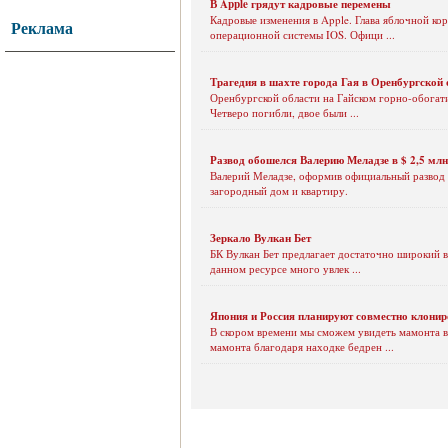
В Apple грядут кадровые перемены
Кадровые изменения в Apple. Глава яблочной кор
Реклама
операционной системы IOS. Офици ...
Трагедия в шахте города Гая в Оренбургской 
Оренбургской области на Гайском горно-обогати
Четверо погибли, двое были ...
Развод обошелся Валерию Меладзе в $ 2,5 млн
Валерий Меладзе, оформив официальный развод с
загородный дом и квартиру.
Зеркало Вулкан Бет
БК Вулкан Бет предлагает достаточно широкий в
данном ресурсе много увлек ...
Япония и Россия планируют совместно клони
В скором времени мы сможем увидеть мамонта в
мамонта благодаря находке бедрен ...