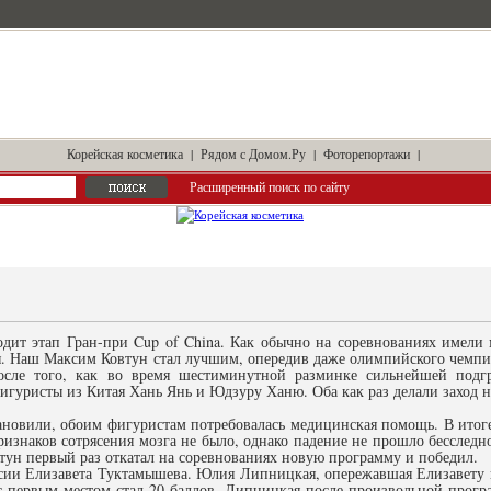
Корейская косметика
|
Рядом с Домом.Ру
|
Фоторепортажи
|
Расширенный поиск по сайту
одит этап Гран-при Cup of China. Как обычно на соревнованиях имели 
я. Наш Максим Ковтун стал лучшим, опередив даже олимпийского чемп
осле того, как во время шестиминутной разминке сильнейшей подг
игуристы из Китая Хань Янь и Юдзуру Ханю. Оба как раз делали заход 
ановили, обоим фигуристам потребовалась медицинская помощь. В ито
ризнаков сотрясения мозга не было, однако падение не прошло бесследно
тун первый раз откатал на соревнованиях новую программу и победил.
сии Елизавета Туктамышева. Юлия Липницкая, опережавшая Елизавету п
 с первым местом стал 20 баллов. Липницкая после произвольной прогр