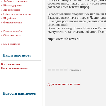
»
Любовь и отношения
соревнованиях такого ранга - тоже нем
»
Школа здоровья
долларов) был вычтен штраф.
»
Это интересно
В соревновании спортивных пар наши Ве
»
События и мероприятия
Базарова выступала в паре с Ларионов
»
Шоу бизнес
Еще одна российская пара, дебютанты А
»
Фоторепортажи
соревнований.
В танцах на льду Елена Ильина и Русла
»
Реклама на сайте
выступление, так сказать, обкатка. Гла
»
Обратная связь
http://www.life-news.ru
»
Мы в Твиттере
Наши партнеры
Все о косметике
Новости криптовалют
(голосов: 0)
Другие новости по теме:
Новости партнеров