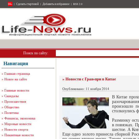
18+
|
Сделать стартовой
|
Добавить в избранное
|
RSS 2.0
Поиск по сайту:
Навигация
»
Главная страница
» Новости с Гран-при в Китае
»
Новое на сайте
Опубликовано: 11 ноября 2014
»
Главные новости
»
Скандалы
В Китае прох
разочаровани
»
Происшествия
произошло п
»
Общество
столкнулись ф
»
Политика
»
Финансы, экономика
Разминку ост
»
Мировые новости
в повязках. П
шестое. А Ков
»
Новости спорта
Еще одно золото принесла сборной Рос
»
Пикантные новости
по сумме второе место. Теперь разрыв