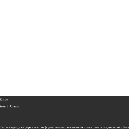
 Китае
йтов
|
Статьи
бе по надзору в сфере связи, информационных технологий и массовых коммуникаций (Роск