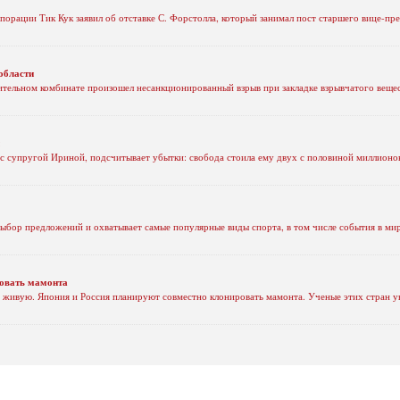
порации Тик Кук заявил об отставке С. Форстолла, который занимал пост старшего вице-пр
области
тельном комбинате произошел несанкционированный взрыв при закладке взрывчатого вещест
 супругой Ириной, подсчитывает убытки: свобода стоила ему двух с половиной миллионов 
ыбор предложений и охватывает самые популярные виды спорта, в том числе события в мир
ровать мамонта
 живую. Япония и Россия планируют совместно клонировать мамонта. Ученые этих стран ув