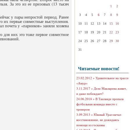
ьзя. За это из ее призовых (13 тысяч
1
2
3
4
5
6
7
8
9
ейчас у пары непростой период. Ранее
то их первые совместные выступления.
10
11
12
13
14
15
16
л почета у «парников» заняли хозяева
17
18
19
20
21
22
23
о для них это тоже первое совместное
ревнований.
24
25
26
27
28
29
30
31
Читаемые новости!
23.02.2012 »
Удивительное на трассе
«Амур»
3.11.2017 »
Дело Макларена живет,
и даже побеждает?
24.06.2018 »
В Таиланде пропала
футбольная команда вместе с
тренером
3.09.2013 »
Южный Урал начал
восстановление, не дожидаясь
помощи из госказны