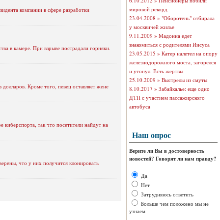
6.10.2012 »
Пенсионеры побили
мировой рекорд
езидента компании в сфере разработки
23.04.2008 »
"Оборотень" отбирала
у москвичей жилье
9.11.2009 »
Мадонна едет
знакомиться с родителями Иисуса
ва в камере. При взрыве пострадали горняки.
23.05.2015 »
Катер налетел на опору
железнодорожного моста, загорелся
и утонул. Есть жертвы
25.10.2009 »
Выстрелы из смуты
долларов. Кроме того, певец оставляет жене
8.10.2017 »
Забайкалье: еще одно
ДТП с участием пассажирского
автобуса
е киберспорта, так что посетители найдут на
Наш опрос
Верите ли Вы в достоверность
новостей? Говорят ли нам правду?
ерены, что у них получится клонировать
Да
Нет
Затрудняюсь ответить
Больше чем положено мы не
узнаем