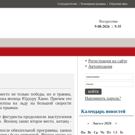
Сотрудничество
|
Размещение рекламы
|
Обратная связь
Воскресенье
9-08-2026
|
9:35
Регистрация на сайте
Авторизация
место не только победы, но и травмы,
Напомнить пароль?
иона японца Юдзуру Ханю. Причем это
руппы на льду на большой скорости
на прыжки.
Календарь новостей
ге фигуристы продолжили выступления
. Японец занял второе место, китаец -
«
Август 2026 »
осле обязательной программы, заняла
Пн
Вт
Ср
Чт
Пт
Сб
Вс
аммы была четвертой. Второе место на