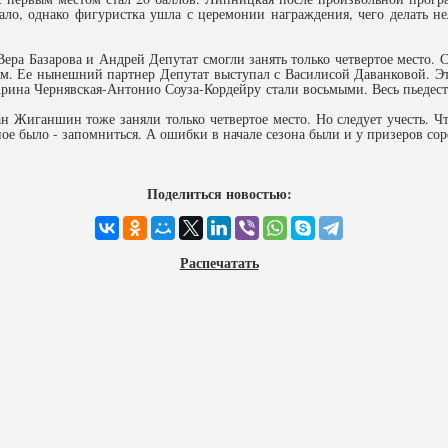
ало, однако фигуристка ушла с церемонии награждения, чего делать нел
ра Базарова и Андрей Депутат смогли занять только четвертое место. С
ым. Ее нынешний партнер Депутат выступал с Василисой Даванковой. Э
рина Чернявская-Антонио Соуза-Кордейру стали восьмыми. Весь пьедеста
н Жиганшин тоже заняли только четвертое место. Но следует учесть. Чт
вное было - запомниться. А ошибки в начале сезона были и у призеров со
Поделиться новостью:
Распечатать