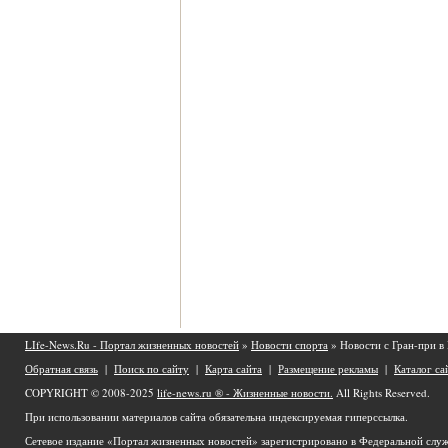
LIfe-News.Ru - Портал жизненных новостей
»
Новости спорта
» Новости с Гран-при в
Обратная связь
|
Поиск по сайту
|
Карта сайта
|
Размещение рекламы
|
Каталог са
COPYRIGHT © 2008-2025
life-news.ru ® - Жизненные новости.
All Rights Reserved.
При использовании материалов сайта обязательна индексируемая гиперссылка.
Сетевое издание «Портал жизненных новостей» зарегистрировано в Федеральной служ