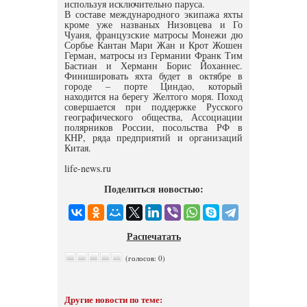
используя исключительно паруса.
В составе международного экипажа яхты
кроме уже названых Низовцева и Го
Чуаня, французские матросы Монежи дю
Сорбье Кантан Мари Жан и Крот Жошен
Герман, матросы из Германии Франк Тим
Бастиан и Херманн Борис Йоханнес.
Финишировать яхта будет в октябре в
городе – порте Циндао, который
находится на берегу Желтого моря. Поход
совершается при поддержке Русского
географического общества, Ассоциации
полярников России, посольства РФ в
КНР, ряда предприятий и организаций
Китая.
life-news.ru
Поделиться новостью:
Распечатать
(голосов: 0)
Другие новости по теме: