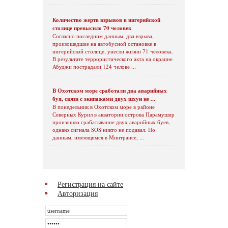
Количество жертв взрывов в нигерийской
столице превысило 70 человек
Согласно последним данным, два взрыва,
произошедшие на автобусной остановке в
нигерийской столице, унесли жизни 71 человека.
В результате террористического акта на окраине
Абуджи пострадали 124 челове ...
В Охотском море сработали два аварийных
буя, связи с экипажами двух шхун не ...
В понедельник в Охотском море в районе
Северных Курил в акватории острова Парамушир
произошло срабатывание двух аварийных буев,
однако сигнала SOS никто не подавал. По
данным, имеющимся в Минтрансе, ...
Регистрация на сайте
Авторизация