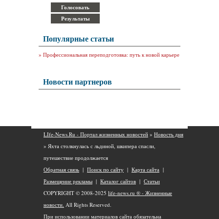
Популярные статьи
»
Профессиональная переподготовка: путь к новой карьере
Новости партнеров
LIfe-News.Ru - Портал жизненных новостей
»
Новость дня
» Яхта столкнулась с льдиной, шкипера спасли,
путешествие продолжается
Обратная связь
|
Поиск по сайту
|
Карта сайта
|
Размещение рекламы
|
Каталог сайтов
|
Статьи
COPYRIGHT © 2008-2025
life-news.ru ® - Жизненные
новости.
All Rights Reserved.
При использовании материалов сайта обязательна