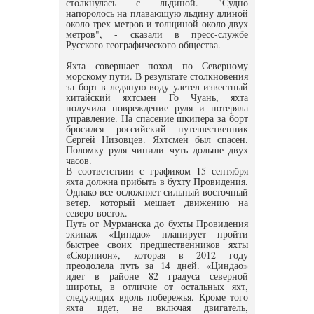
столкнулась с льдиной. "Судно
напоролось на плавающую льдину длиной
около трех метров и толщиной около двух
метров", - сказали в пресс-службе
Русского географического общества.
Яхта совершает поход по Северному
морскому пути. В результате столкновения
за борт в ледяную воду улетел известный
китайский яхтсмен Го Чуань, яхта
получила повреждение руля и потеряла
управление. На спасение шкипера за борт
бросился российский путешественник
Сергей Низовцев. Яхтсмен был спасен.
Поломку руля чинили чуть дольше двух
часов.
В соответствии с графиком 15 сентября
яхта должна прибыть в бухту Провидения.
Однако все осложняет сильный восточный
ветер, который мешает движению на
северо-восток.
Путь от Мурманска до бухты Провидения
экипаж «Циндао» планирует пройти
быстрее своих предшественников яхты
«Скорпион», которая в 2012 году
преодолела путь за 14 дней. «Циндао»
идет в районе 82 градуса северной
широты, в отличие от остальных яхт,
следующих вдоль побережья. Кроме того
яхта идет, не включая двигатель,