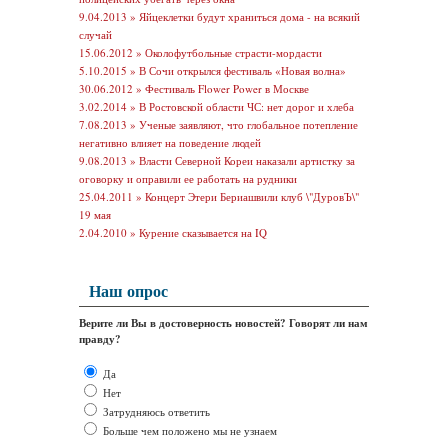
9.04.2013 »
Яйцеклетки будут храниться дома - на всякий
случай
15.06.2012 »
Околофутбольные страсти-мордасти
5.10.2015 »
В Сочи открылся фестиваль «Новая волна»
30.06.2012 »
Фестиваль Flower Power в Москве
3.02.2014 »
В Ростовской области ЧС: нет дорог и хлеба
7.08.2013 »
Ученые заявляют, что глобальное потепление
негативно влияет на поведение людей
9.08.2013 »
Власти Северной Кореи наказали артистку за
оговорку и оправили ее работать на рудники
25.04.2011 »
Концерт Этери Бериашвили клуб \"ДуровЪ\"
19 мая
2.04.2010 »
Курение сказывается на IQ
Наш опрос
Верите ли Вы в достоверность новостей? Говорят ли нам
правду?
Да
Нет
Затрудняюсь ответить
Больше чем положено мы не узнаем