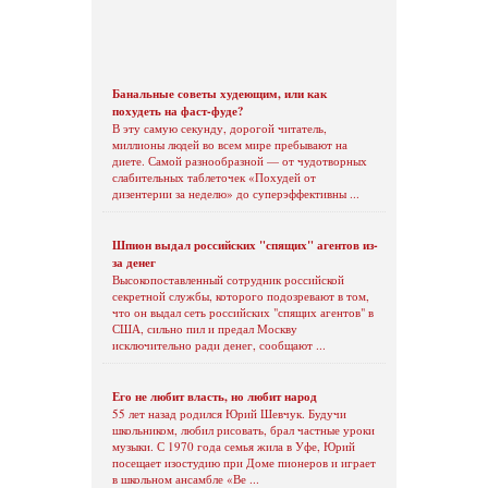
Банальные советы худеющим, или как
похудеть на фаст-фуде?
В эту самую секунду, дорогой читатель,
миллионы людей во всем мире пребывают на
диете. Самой разнообразной — от чудотворных
слабительных таблеточек «Похудей от
дизентерии за неделю» до суперэффективны ...
Шпион выдал российских "спящих" агентов из-
за денег
Высокопоставленный сотрудник российской
секретной службы, которого подозревают в том,
что он выдал сеть российских "спящих агентов" в
США, сильно пил и предал Москву
исключительно ради денег, сообщают ...
Его не любит власть, но любит народ
55 лет назад родился Юрий Шевчук. Будучи
школьником, любил рисовать, брал частные уроки
музыки. С 1970 года семья жила в Уфе, Юрий
посещает изостудию при Доме пионеров и играет
в школьном ансамбле «Ве ...