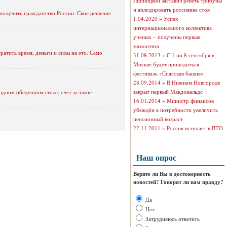
Липницкой заставил реветь трибуны
и аплодировать россиянке стоя
получить гражданство России. Свое решение
1.04.2020 »
Успех
интернационального коллектива
ученых – получены первые
мамонтята
атить время, деньги и силы на это. Само
31.08.2013 »
С 1 по 8 сентября в
Москве будет проводиться
фестиваль «Спасская башня»
28.09.2014 »
В Нижнем Новгороде
закрыт первый Макдональдс
одном обеденном столе, счет за такое
16.01.2014 »
Министр финансов
убеждён в потребности увеличить
пенсионный возраст
22.11.2011 »
Россия вступает в ВТО
Наш опрос
Верите ли Вы в достоверность
новостей? Говорят ли нам правду?
Да
Нет
Затрудняюсь ответить