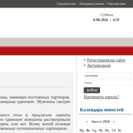
Сотрудничество
|
Размещение рекламы
|
Обратная связь
Суббота
8-08-2026
|
4:35
Регистрация на сайте
Авторизация
Напомнить пароль?
ины, имеющие постоянных партнеров,
 женщины одинокие. Мужчины смотрят
Календарь новостей
жного пола и предлагали оценить
 но одинокие женщины рассматривали
«
Август 2026 »
ерша, или нет. Всему виной половые
возможных потенциальных партнершах.
Пн
Вт
Ср
Чт
Пт
Сб
Вс