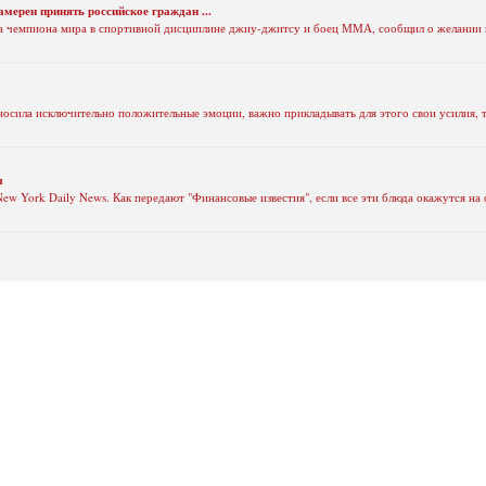
мерен принять российское граждан ...
ла чемпиона мира в спортивной дисциплине джиу-джитсу и боец ММА, сообщил о желании 
носила исключительно положительные эмоции, важно прикладывать для этого свои усилия, тр
ы
w York Daily News. Как передают "Финансовые известия", если все эти блюда окажутся на 