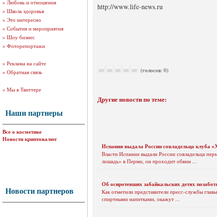
»
Любовь и отношения
http://www.life-news.ru
»
Школа здоровья
»
Это интересно
»
События и мероприятия
»
Шоу бизнес
»
Фоторепортажи
»
Реклама на сайте
(голосов: 0)
»
Обратная связь
»
Мы в Твиттере
Другие новости по теме:
Наши партнеры
Все о косметике
Новости криптовалют
Испания выдала России совладельца клуба 
Власти Испании выдали России совладельца пер
лошадь» в Перми, он проходит обвин ...
Об осиротевших забайкальских детях позабот
Новости партнеров
Как отметили представители пресс-службы главы
спиртными напитками, окажут ...