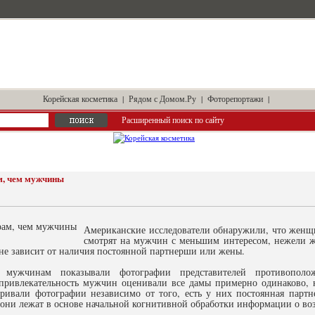
Корейская косметика
|
Рядом с Домом.Ру
|
Фоторепортажи
|
Расширенный поиск по сайту
м, чем мужчины
Американские исследователи обнаружили, что женщ
смотрят на мужчин с меньшим интересом, нежели
 не зависит от наличия постоянной партнерши или жены.
мужчинам показывали фотографии представителей противополо
 привлекательность мужчин оценивали все дамы примерно одинаково,
ивали фотографии независимо от того, есть у них постоянная партн
, они лежат в основе начальной когнитивной обработки информации о 