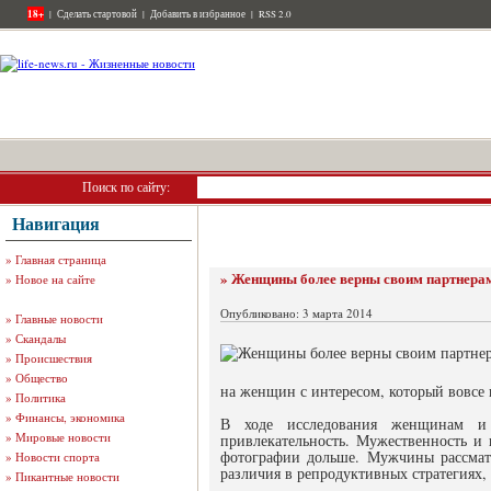
18+
|
Сделать стартовой
|
Добавить в избранное
|
RSS 2.0
Поиск по сайту:
Навигация
»
Главная страница
» Женщины более верны своим партнера
»
Новое на сайте
Опубликовано: 3 марта 2014
»
Главные новости
»
Скандалы
»
Происшествия
»
Общество
на женщин с интересом, который вовсе
»
Политика
»
Финансы, экономика
В ходе исследования женщинам и 
»
Мировые новости
привлекательность. Мужественность и
фотографии дольше. Мужчины рассматр
»
Новости спорта
различия в репродуктивных стратегиях
»
Пикантные новости