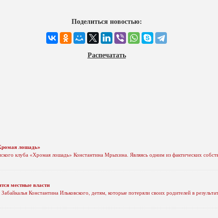
Поделиться новостью:
Распечатать
«Хромая лошадь»
мского клуба «Хромая лошадь» Константина Мрыхина. Являясь одним из фактических собст
ятся местные власти
 Забайкалья Константина Ильковского, детям, которые потеряли своих родителей в результ