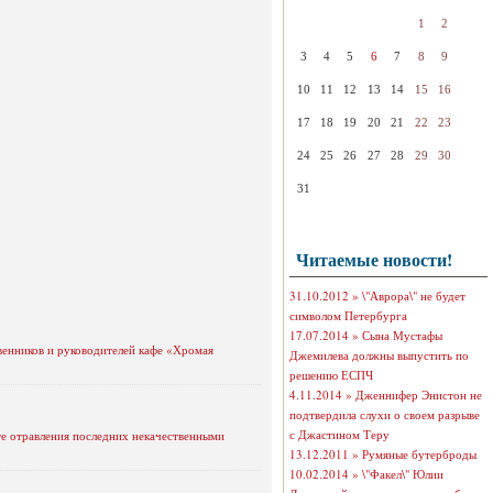
1
2
3
4
5
6
7
8
9
10
11
12
13
14
15
16
17
18
19
20
21
22
23
24
25
26
27
28
29
30
31
Читаемые новости!
31.10.2012 »
\"Аврора\" не будет
символом Петербурга
17.07.2014 »
Сына Мустафы
венников и руководителей кафе «Хромая
Джемилева должны выпустить по
решению ЕСПЧ
4.11.2014 »
Дженнифер Энистон не
подтвердила слухи о своем разрыве
с Джастином Теру
ате отравления последних некачественными
13.12.2011 »
Румяные бутерброды
10.02.2014 »
\"Факел\" Юлии