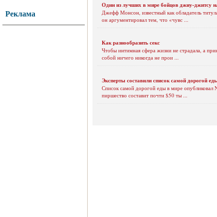
Один из лучших в мире бойцов джиу-джитсу на
Реклама
Джефф Монсон, известный как обладатель титу
он аргументировал тем, что «чувс ...
Как разнообразить секс
Чтобы интимная сфера жизни не страдала, а при
собой ничего никогда не прои ...
Эксперты составили список самой дорогой ед
Список самой дорогой еды в мире опубликовал Ne
пиршество составит почти $50 ты ...