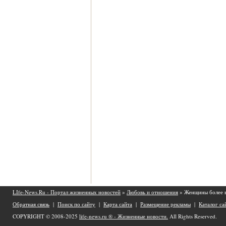
LIfe-News.Ru - Портал жизненных новостей
»
Любовь и отношения
» Женщины более 
Обратная связь
|
Поиск по сайту
|
Карта сайта
|
Размещение рекламы
|
Каталог са
COPYRIGHT © 2008-2025
life-news.ru ® - Жизненные новости.
All Rights Reserved.