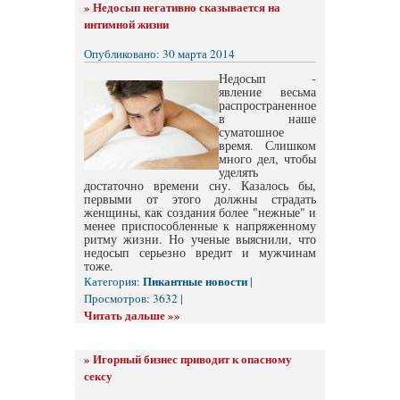
»
Недосып негативно сказывается на
интимной жизни
Опубликовано: 30 марта 2014
Недосып -
явление весьма
распространенное
в наше
суматошное
время. Слишком
много дел, чтобы
уделять
достаточно времени сну. Казалось бы,
первыми от этого должны страдать
женщины, как создания более "нежные" и
менее приспособленные к напряженному
ритму жизни. Но ученые выяснили, что
недосып серьезно вредит и мужчинам
тоже.
Пикантные новости
Категория:
|
Просмотров: 3632 |
Читать дальше »»
»
Игорный бизнес приводит к опасному
сексу