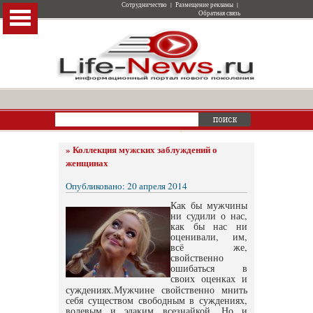
Сотрудничество
|
Размещение рекламы
|
Обратная связь
»
Коллекция мужских заблуждений о
женщинах
Опубликовано: 20 апреля 2014
Как бы мужчины
ни судили о нас,
как бы нас ни
оценивали, им,
всё же,
свойственно
ошибаться в
своих оценках и
суждениях.Мужчине свойственно мнить
себя существом свободным в суждениях,
волевым и эдаким всезнайкой. Но и