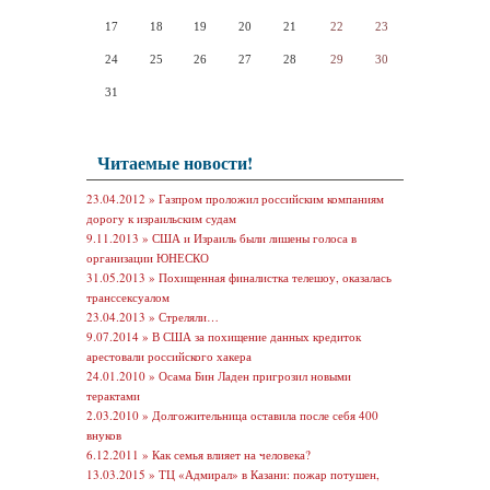
17
18
19
20
21
22
23
24
25
26
27
28
29
30
31
Читаемые новости!
23.04.2012 »
Газпром проложил российским компаниям
дорогу к израильским судам
9.11.2013 »
США и Израиль были лишены голоса в
организации ЮНЕСКО
31.05.2013 »
Похищенная финалистка телешоу, оказалась
транссексуалом
23.04.2013 »
Стреляли…
9.07.2014 »
В США за похищение данных кредиток
арестовали российского хакера
24.01.2010 »
Осама Бин Ладен пригрозил новыми
терактами
2.03.2010 »
Долгожительница оставила после себя 400
внуков
6.12.2011 »
Как семья влияет на человека?
13.03.2015 »
ТЦ «Адмирал» в Казани: пожар потушен,