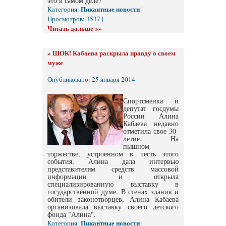
это в самом деле?
Пикантные новости
Категория:
|
Просмотров: 3537 |
Читать дальше »»
»
ШОК! Кабаева раскрыла правду о своем
муже
Опубликовано: 25 января 2014
Спортсменка и
депутат госдумы
России Алина
Кабаева недавно
отметила свое 30-
летие. На
пышном
торжестве, устроенном в честь этого
события, Алина дала интервью
представителям средств массовой
информации и открыла
специализированную выставку в
государственной думе. В стенах здания и
обители законотворцев, Алина Кабаева
организовала выставку своего детского
фонда "Алина".
Пикантные новости
Категория:
|