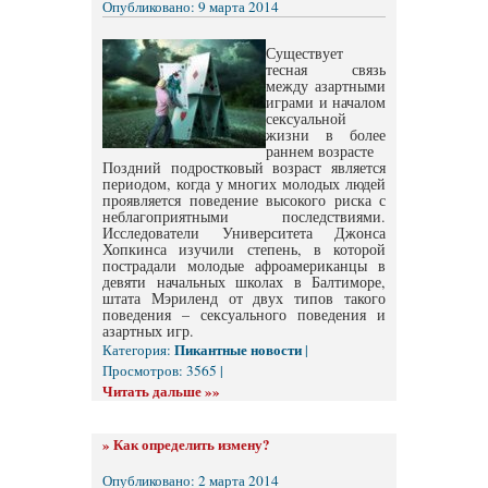
Опубликовано: 9 марта 2014
Существует
тесная связь
между азартными
играми и началом
сексуальной
жизни в более
раннем возрасте
Поздний подростковый возраст является
периодом, когда у многих молодых людей
проявляется поведение высокого риска с
неблагоприятными последствиями.
Исследователи Университета Джонса
Хопкинса изучили степень, в которой
пострадали молодые афроамериканцы в
девяти начальных школах в Балтиморе,
штата Мэриленд от двух типов такого
поведения – сексуального поведения и
азартных игр.
Пикантные новости
Категория:
|
Просмотров: 3565 |
Читать дальше »»
»
Как определить измену?
Опубликовано: 2 марта 2014