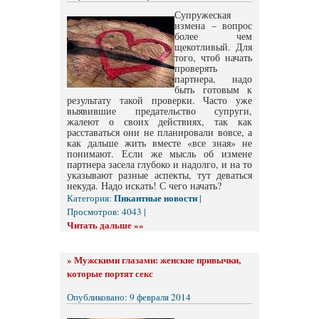
Супружеская
измена – вопрос
более чем
щекотливый. Для
того, чтоб начать
проверять
партнера, надо
быть готовым к
результату такой проверки. Часто уже
выявившие предательство супруги,
жалеют о своих действиях, так как
расставаться они не планировали вовсе, а
как дальше жить вместе «все зная» не
понимают. Если же мысль об измене
партнера засела глубоко и надолго, и на то
указывают разные аспекты, тут деваться
некуда. Надо искать! С чего начать?
Пикантные новости
Категория:
|
Просмотров: 4043 |
Читать дальше »»
»
Мужскими глазами: женские привычки,
которые портят секс
Опубликовано: 9 февраля 2014