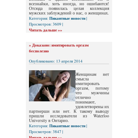
всезнайки, хоть иногда, но ошибаются!
Отсюда появилась целая коллекция
мужских заблуждений о нас, о женщинах.
Пикантные новости
Категория:
|
Просмотров: 3609 |
Читать дальше »»
»
Доказано: имитировать оргазм
бесполезно
Опубликовано: 13 апреля 2014
Женщинам нет
смысла
имитировать
оргазм, потому
что мужчины
отлично
понимают,
удовлетворены их
партнерши или нет. К такому выводу
пришли исследователи из Waterloo
University в Онтарио.
Пикантные новости
Категория:
|
Просмотров: 3847 |
Читать дальше »»