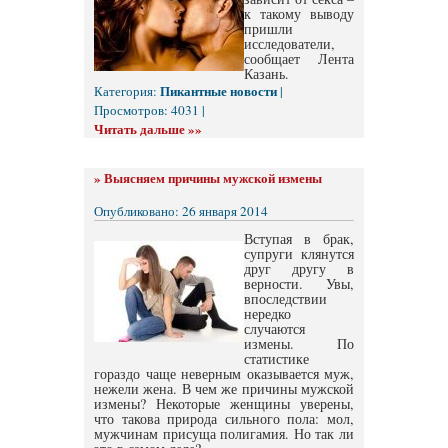
к такому выводу
пришли
исследователи,
сообщает Лента
Казань.
Пикантные новости
Категория:
|
Просмотров: 4031 |
Читать дальше »»
»
Выясняем причины мужской измены
Опубликовано: 26 января 2014
Вступая в брак,
супруги клянутся
друг другу в
верности. Увы,
впоследствии
нередко
случаются
измены. По
статистике
гораздо чаще неверным оказывается муж,
нежели жена. В чем же причины мужской
измены? Некоторые женщины уверены,
что такова природа сильного пола: мол,
мужчинам присуща полигамия. Но так ли