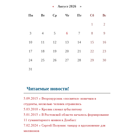
«
Август 2026 »
Пн
Вт
Ср
Чт
Пт
Сб
Вс
1
2
3
4
5
6
7
8
9
10
11
12
13
14
15
16
17
18
19
20
21
22
23
24
25
26
27
28
29
30
31
Читаемые новости!
5.09.2015 »
Второкурсник «посвятил» новичков в
студенты, несколько человек отравились
5.03.2010 »
Кролик сломал зубы питону
5.01.2015 »
В Ростовской области началось формирование
11 гуманитарного конвоя в Донбасс
7.02.2024 »
Сергей Полунин: танцор и вдохновение для
миллионов