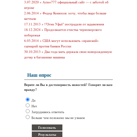
3.07.2020 »
Azino777 официальный сайт — с заботой об
игроке
2.06.2014 »
Федор Конюхов: хочу, чтобы люди больше
мечтали
17.11.2013 »
\"Огни Уфы\" пострадали от задымления
18.12.2024 »
Продолжается очистка черноморского
побережья
6.03.2014 »
США могут использовать «иранский»
сценарий против банков России
30.10.2013 »
Два года мать держала свою новорожденную
дочку в багажнике машины
Наш опрос
Верите ли Вы в достоверность новостей? Говорят ли нам
правду?
Да
Нет
Затрудняюсь ответить
Больше чем положено мы не узнаем