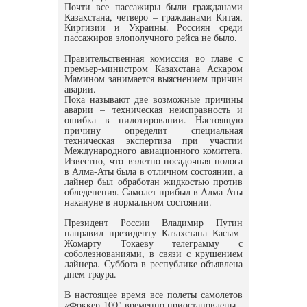
Почти все пассажиры были гражданами
Казахстана, четверо – гражданами Китая,
Киргизии и Украины. Россиян среди
пассажиров злополучного рейса не было.
Правительственная комиссия во главе с
премьер-министром Казахстана Аскаром
Мамином занимается выяснением причин
аварии.
Пока называют две возможные причины
аварии – техническая неисправность и
ошибка в пилотировании. Настоящую
причину определит специальная
техническая экспертиза при участии
Международного авиационного комитета.
Известно, что взлетно-посадочная полоса
в Алма-Аты была в отличном состоянии, а
лайнер был обработан жидкостью против
обледенения. Самолет прибыл в Алма-Аты
накануне в нормальном состоянии.
Президент России Владимир Путин
направил президенту Казахстана Касым-
Жомарту Токаеву телеграмму с
соболезнованиями, в связи с крушением
лайнера. Суббота в республике объявлена
днем траура.
В настоящее время все полеты самолетов
«Фоккер-100" временно приостановлены.