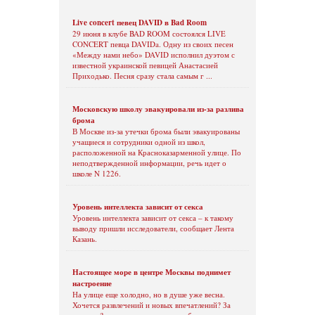
Live concert певец DAVID в Bad Room
29 июня в клубе BAD ROOM состоялся LIVE
CONCERT певца DAVIDa. Одну из своих песен
«Между нами небо» DAVID исполнил дуэтом с
известной украинской певицей Анастасией
Приходько. Песня сразу стала самым г ...
Московскую школу эвакуировали из-за разлива
брома
В Москве из-за утечки брома были эвакуированы
учащиеся и сотрудники одной из школ,
расположенной на Красноказарменной улице. По
неподтвержденной информации, речь идет о
школе N 1226.
Уровень интеллекта зависит от секса
Уровень интеллекта зависит от секса – к такому
выводу пришли исследователи, сообщает Лента
Казань.
Настоящее море в центре Москвы поднимет
настроение
На улице еще холодно, но в душе уже весна.
Хочется развлечений и новых впечатлений? За