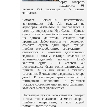
борту которого
находились 98
человек (93 пассажира и 5 членов
экипажа).
Самолет Fokker-100 казахстанской
авиакомпании Bek Air взлетел из
аэропорта Алма-Аты и направлялся в
столицу государства Нур-Султан. Однако
сразу после взлета было замечено пламя
из одного двигателя, самолет стал
крениться. Набор высоты не произошел,
самолет, сделав один круг, рухнул,
пробив железобетонное ограждение и
столкнулся с нежилым двухэтажным
зданием в жилом секторе недалеко от
взлетно-посадочной полосы. Погиб
капитан судна и 11 человек. 49
пострадавших были госпитализированы,
причем 18 из них были в тяжелом
состоянии. В числе пострадавших шестеро
детей. В настоящее время известно о
пятнадцати погибших, а учитывая
тяжелое состояние многих пострадавших,
этот счет может увеличиться.
Пассажиры рухнувшего самолета говорят
о том, что спасатели на место аварии
прибыли оперативно, а вот скорой
помощи долго не было.