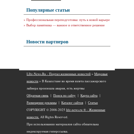
Популярные статьи
»
Профессиональная переподготовка: путь к новой карьере
»
Выбор памятника — важное и ответственное решение
Новости партнеров
LIfe-News.Ru - Портал жизненных новостей
»
Мировые
новости
» В Казахстане во время взлета пассажирского
лайнера произошла авария, есть жертвы
Обратная связь
|
Поиск по сайту
|
Карта сайта
|
Размещение рекламы
|
Каталог сайтов
|
Статьи
COPYRIGHT © 2008-2025
life-news.ru ® - Жизненные
новости.
All Rights Reserved.
При использовании материалов сайта обязательна
индексируемая гиперссылка.