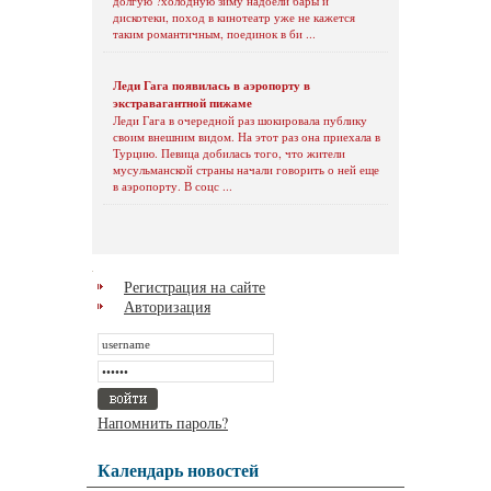
долгую ?холодную зиму надоели бары и
дискотеки, поход в кинотеатр уже не кажется
таким романтичным, поединок в би ...
Леди Гага появилась в аэропорту в
экстравагантной пижаме
Леди Гага в очередной раз шокировала публику
своим внешним видом. На этот раз она приехала в
Турцию. Певица добилась того, что жители
мусульманской страны начали говорить о ней еще
в аэропорту. В соцс ...
Регистрация на сайте
Авторизация
Напомнить пароль?
Календарь новостей