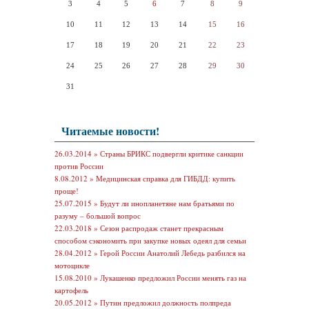
3
4
5
6
7
8
9
10
11
12
13
14
15
16
17
18
19
20
21
22
23
24
25
26
27
28
29
30
31
Читаемые новости!
26.03.2014 »
Страны БРИКС подвергли критике санкции
против России
8.08.2012 »
Медицинская справка для ГИБДД: купить
проще!
25.07.2015 »
Будут ли инопланетяне нам братьями по
разуму – большой вопрос
22.03.2018 »
Сезон распродаж станет прекрасным
способом сэкономить при закупке новых одеял для семьи
28.04.2012 »
Герой России Анатолий Лебедь разбился на
мотоцикле
15.08.2010 »
Лукашенко предложил России менять газ на
картофель
20.05.2012 »
Путин предложил должность полпреда