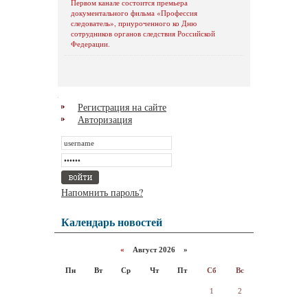
Первом канале состоится премьера
документального фильма «Профессия
следователь», приуроченного ко Дню
сотрудников органов следствия Российской
Федерации.
Регистрация на сайте
Авторизация
Напомнить пароль?
Календарь новостей
«
Август 2026 »
Пн
Вт
Ср
Чт
Пт
Сб
Вс
1
2