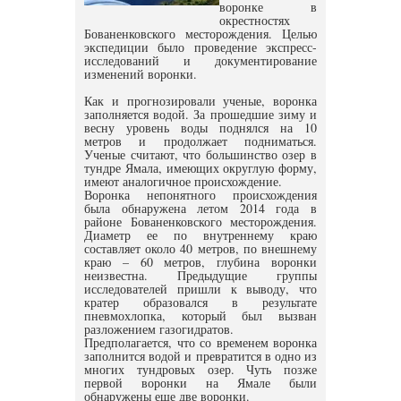
воронке в
окрестностях
Бованенковского месторождения. Целью
экспедиции было проведение экспресс-
исследований и документирование
изменений воронки.
Как и прогнозировали ученые, воронка
заполняется водой. За прошедшие зиму и
весну уровень воды поднялся на 10
метров и продолжает подниматься.
Ученые считают, что большинство озер в
тундре Ямала, имеющих округлую форму,
имеют аналогичное происхождение.
Воронка непонятного происхождения
была обнаружена летом 2014 года в
районе Бованенковского месторождения.
Диаметр ее по внутреннему краю
составляет около 40 метров, по внешнему
краю – 60 метров, глубина воронки
неизвестна. Предыдущие группы
исследователей пришли к выводу, что
кратер образовался в результате
пневмохлопка, который был вызван
разложением газогидратов.
Предполагается, что со временем воронка
заполнится водой и превратится в одно из
многих тундровых озер. Чуть позже
первой воронки на Ямале были
обнаружены еще две воронки.