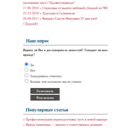
начальнику цеха \"Уралвагонзавода\"
17.06.2014 »
Страховка от вылета любимой сборной из ЧМ
23.12.2018 »
Трагедия в Соликамске
26.04.2011 »
Концерт Сергея Манукяна 25 мая клуб
\"ДуровЪ\"
Наш опрос
Верите ли Вы в достоверность новостей? Говорят ли нам
правду?
Да
Нет
Затрудняюсь ответить
Больше чем положено мы не узнаем
Популярные статьи
»
Профессиональная переподготовка: путь к новой карьере
»
Выбор памятника — важное и ответственное решение