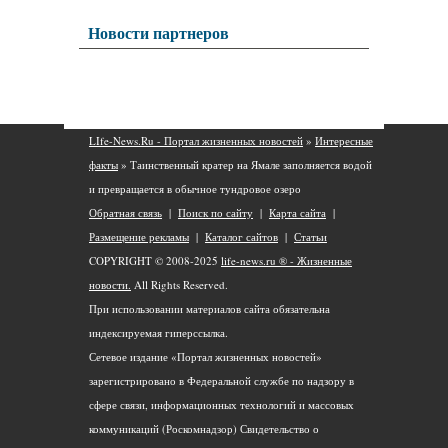
Новости партнеров
LIfe-News.Ru - Портал жизненных новостей
»
Интересные
факты
» Таинственный кратер на Ямале заполняется водой
и превращается в обычное тундровое озеро
Обратная связь
|
Поиск по сайту
|
Карта сайта
|
Размещение рекламы
|
Каталог сайтов
|
Статьи
COPYRIGHT © 2008-2025
life-news.ru ® - Жизненные
новости.
All Rights Reserved.
При использовании материалов сайта обязательна
индексируемая гиперссылка.
Сетевое издание «Портал жизненных новостей»
зарегистрировано в Федеральной службе по надзору в
сфере связи, информационных технологий и массовых
коммуникаций (Роскомнадзор) Свидетельство о