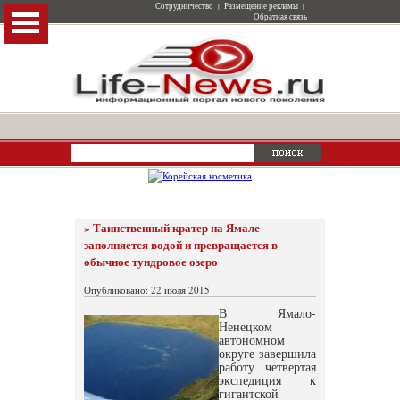
Сотрудничество
|
Размещение рекламы
|
Обратная связь
» Таинственный кратер на Ямале
заполняется водой и превращается в
обычное тундровое озеро
Опубликовано: 22 июля 2015
В Ямало-
Ненецком
автономном
округе завершила
работу четвертая
экспедиция к
гигантской