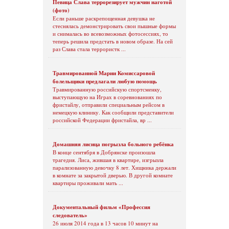
Певица Слава террорезирует мужчин наготой
(фото)
Если раньше раскрепощенная девушка не
стеснялась демонстрировать свои пышные формы
и снималась во всевозможных фотосессиях, то
теперь решила предстать в новом образе. На сей
раз Слава стала террористк ...
Травмированной Марии Комиссаровой
болельщики предлагали любую помощь
Травмированную российскую спортсменку,
выступающую на Играх в соревнованиях по
фристайлу, отправили специальным рейсом в
немецкую клинику. Как сообщили представители
российской Федерации фристайла, вр ...
Домашняя лисица погрызла больного ребёнка
В конце сентября в Добрянске произошла
трагедия. Лиса, жившая в квартире, изгрызла
парализованную девочку 8 лет. Хищника держали
в комнате за закрытой дверью. В другой комнате
квартиры проживали мать ...
Документальный фильм «Профессия
следователь»
26 июля 2014 года в 13 часов 10 минут на