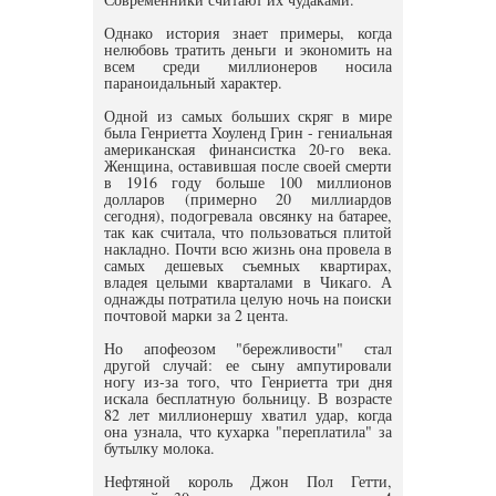
Однако история знает примеры, когда
нелюбовь тратить деньги и экономить на
всем среди миллионеров носила
параноидальный характер.
Одной из самых больших скряг в мире
была Генриетта Хоуленд Грин - гениальная
американская финансистка 20-го века.
Женщина, оставившая после своей смерти
в 1916 году больше 100 миллионов
долларов (примерно 20 миллиардов
сегодня), подогревала овсянку на батарее,
так как считала, что пользоваться плитой
накладно. Почти всю жизнь она провела в
самых дешевых съемных квартирах,
владея целыми кварталами в Чикаго. А
однажды потратила целую ночь на поиски
почтовой марки за 2 цента.
Но апофеозом "бережливости" стал
другой случай: ее сыну ампутировали
ногу из-за того, что Генриетта три дня
искала бесплатную больницу. В возрасте
82 лет миллионершу хватил удар, когда
она узнала, что кухарка "переплатила" за
бутылку молока.
Нефтяной король Джон Пол Гетти,