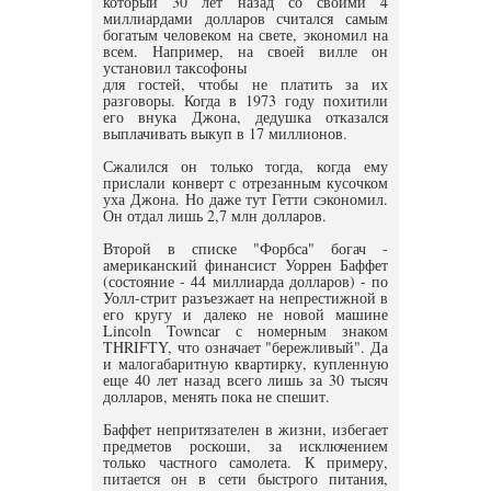
который 30 лет назад со своими 4
миллиардами долларов считался самым
богатым человеком на свете, экономил на
всем. Например, на своей вилле он
установил таксофоны
для гостей, чтобы не платить за их
разговоры. Когда в 1973 году похитили
его внука Джона, дедушка отказался
выплачивать выкуп в 17 миллионов.
Сжалился он только тогда, когда ему
прислали конверт с отрезанным кусочком
уха Джона. Но даже тут Гетти сэкономил.
Он отдал лишь 2,7 млн долларов.
Второй в списке "Форбса" богач -
американский финансист Уоррен Баффет
(состояние - 44 миллиарда долларов) - по
Уолл-стрит разъезжает на непрестижной в
его кругу и далеко не новой машине
Lincoln Towncar с номерным знаком
THRIFTY, что означает "бережливый". Да
и малогабаритную квартирку, купленную
еще 40 лет назад всего лишь за 30 тысяч
долларов, менять пока не спешит.
Баффет непритязателен в жизни, избегает
предметов роскоши, за исключением
только частного самолета. К примеру,
питается он в сети быстрого питания,