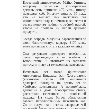
Известный кинорежиссер Майкл Уиннер,
которому успешная коммерческая
деятельность принесла $72 млн., иногда
позволяет себе бутылку вина за $6 тыс.,
что не мешает ему несколько раз
использовать старые почтовые конверты и
резать пополам тюбики с зубной пастой,
чтобы не пропало ни капли ценного
продукта.
Звезда эстрады Мадонна, заработавшая за
свою блистательную карьеру $150 млн.,
тоже привыкла считать каждую копейку.
Она регулярно проверяет телефонные
счета, приходящие в ее особняк в
Кенсингтоне, и вычитает из зарплаты
прислуги плату за телефонные разговоры.
Несколько лет назад британского
миллионера Николаса фон Хоогстратена
(состояние около 800 миллионов
долларов) посадили на десять лет за
убийство компаньона. А полицейские,
делавшие в доме Хоогстратена обыск,
рассказали газетчикам о необычной
находке. На кухне богача обнаружили
залежи использованных пакетиков чая.
Он их высушивал, а затем заваривал чай
по новой. Через год, правда, миллионера