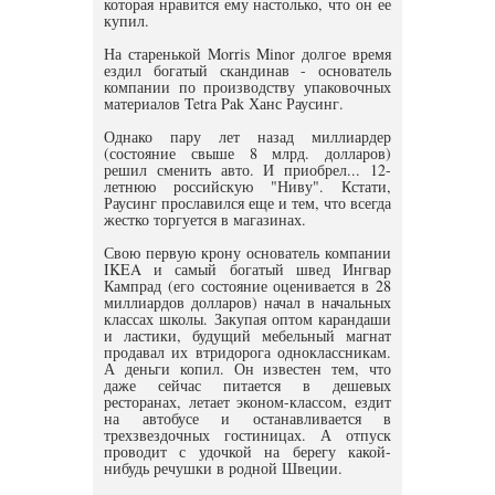
которая нравится ему настолько, что он ее
купил.
На старенькой Morris Minor долгое время
ездил богатый скандинав - основатель
компании по производству упаковочных
материалов Tetra Pak Ханс Раусинг.
Однако пару лет назад миллиардер
(состояние свыше 8 млрд. долларов)
решил сменить авто. И приобрел... 12-
летнюю российскую "Ниву". Кстати,
Раусинг прославился еще и тем, что всегда
жестко торгуется в магазинах.
Свою первую крону основатель компании
IKEA и самый богатый швед Ингвар
Кампрад (его состояние оценивается в 28
миллиардов долларов) начал в начальных
классах школы. Закупая оптом карандаши
и ластики, будущий мебельный магнат
продавал их втридорога одноклассникам.
А деньги копил. Он известен тем, что
даже сейчас питается в дешевых
ресторанах, летает эконом-классом, ездит
на автобусе и останавливается в
трехзвездочных гостиницах. А отпуск
проводит с удочкой на берегу какой-
нибудь речушки в родной Швеции.