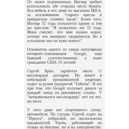
От своих подчиненных Ингвар требует
использовать обе стороны листа бумаги.
Вся мебель в его доме из магазина IKEA,
за исключением "старого кресла и
прекрасных стоячих часов". Более того,
Ингвар 32 года пользуется одним и тем
же креслом: "Я пользуюсь им 32 года.
Жена считает, что мне нужно новое,
потому что материал загрязнился. Но в
остальном оно не хуже нового".
Основатель одного из самых популярных
интернет-поисковиков Google, наш
бывший соотечественник, а ныне
гражданин США 33-летний
Сергей Брин, заработал около 11
миллиардов долларов. Но живет в
небольшой трехкомнатной квартире,
сидит за рулем недорогой "Тойоты". И это
при том, что Google получает деньги за
каждый заход на рекламную ссылку. У
"неправильного миллиардера" нет ни яхт,
ни вилл.
У него даже нет спортивного супер-
автомобиля. По слухам, Сергей ездит на
"Приусе", неброской, но экологически
продвинутой Toyota, работающей не
только на бензине, но и на электричестве.