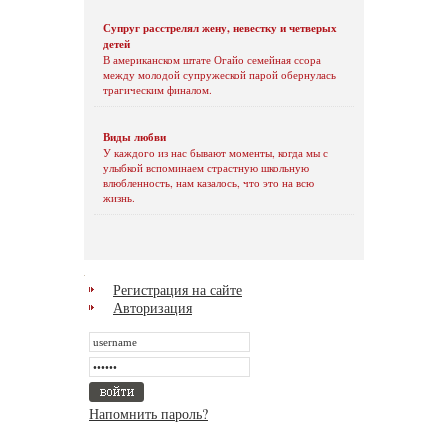
Супруг расстрелял жену, невестку и четверых
детей
В американском штате Огайо семейная ссора
между молодой супружеской парой обернулась
трагическим финалом.
Виды любви
У каждого из нас бывают моменты, когда мы с
улыбкой вспоминаем страстную школьную
влюбленность, нам казалось, что это на всю
жизнь.
Регистрация на сайте
Авторизация
Напомнить пароль?