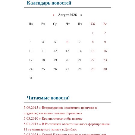
Календарь новостей
«
Август 2026 »
Пн
Вт
Ср
Чт
Пт
Сб
Вс
1
2
3
4
5
6
7
8
9
10
11
12
13
14
15
16
17
18
19
20
21
22
23
24
25
26
27
28
29
30
31
Читаемые новости!
5.09.2015 »
Второкурсник «посвятил» новичков в
студенты, несколько человек отравились
5.03.2010 »
Кролик сломал зубы питону
5.01.2015 »
В Ростовской области началось формирование
11 гуманитарного конвоя в Донбасс
7.02.2024 »
Сергей Полунин: танцор и вдохновение для