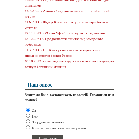
миллионов
3.07.2020 »
Azino777 официальный сайт — с заботой об
игроке
2.06.2014 »
Федор Конюхов: хочу, чтобы люди больше
мечтали
17.11.2013 »
\"Огни Уфы\" пострадали от задымления
18.12.2024 »
Продолжается очистка черноморского
побережья
6.03.2014 »
США могут использовать «иранский»
сценарий против банков России
30.10.2013 »
Два года мать держала свою новорожденную
дочку в багажнике машины
Наш опрос
Верите ли Вы в достоверность новостей? Говорят ли нам
правду?
Да
Нет
Затрудняюсь ответить
Больше чем положено мы не узнаем