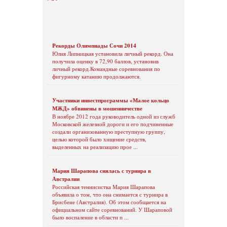
Рекорды Олимпиады Сочи 2014
Юлия Липницкая установила личный рекорд. Она
получила оценку в 72,90 баллов, установив
личный рекорд.Командные соревнования по
фигурному катанию продолжаются.
Участники инвестпрограммы «Малое кольцо
МЖД» обвинены в мошенничестве
В ноябре 2012 года руководитель одной из служб
Московской железной дороги и его подчиненные
создали организованную преступную группу,
целью которой было хищение средств,
выделенных на реализацию прое ...
Мария Шарапова снялась с турнира в
Австралии
Российская теннисистка Мария Шарапова
объявила о том, что она снимается с турнира в
Брисбене (Австралия). Об этом сообщается на
официальном сайте соревнований. У Шараповой
было воспаление в области п ...