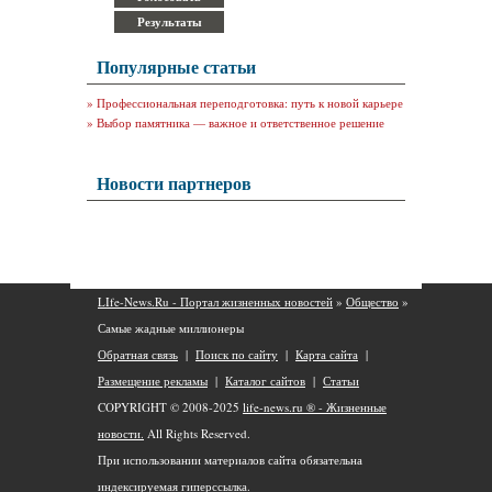
Популярные статьи
»
Профессиональная переподготовка: путь к новой карьере
»
Выбор памятника — важное и ответственное решение
Новости партнеров
LIfe-News.Ru - Портал жизненных новостей
»
Общество
»
Самые жадные миллионеры
Обратная связь
|
Поиск по сайту
|
Карта сайта
|
Размещение рекламы
|
Каталог сайтов
|
Статьи
COPYRIGHT © 2008-2025
life-news.ru ® - Жизненные
новости.
All Rights Reserved.
При использовании материалов сайта обязательна
индексируемая гиперссылка.