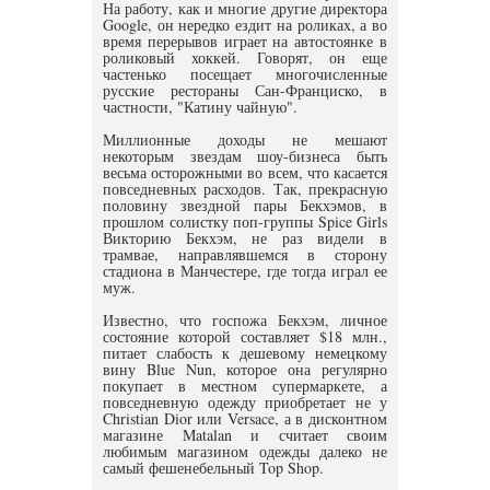
На работу, как и многие другие директора
Google, он нередко ездит на роликах, а во
время перерывов играет на автостоянке в
роликовый хоккей. Говорят, он еще
частенько посещает многочисленные
русские рестораны Сан-Франциско, в
частности, "Катину чайную".
Миллионные доходы не мешают
некоторым звездам шоу-бизнеса быть
весьма осторожными во всем, что касается
повседневных расходов. Так, прекрасную
половину звездной пары Бекхэмов, в
прошлом солистку поп-группы Spice Girls
Викторию Бекхэм, не раз видели в
трамвае, направлявшемся в сторону
стадиона в Манчестере, где тогда играл ее
муж.
Известно, что госпожа Бекхэм, личное
состояние которой составляет $18 млн.,
питает слабость к дешевому немецкому
вину Blue Nun, которое она регулярно
покупает в местном супермаркете, а
повседневную одежду приобретает не у
Christian Dior или Versace, а в дисконтном
магазине Matalan и считает своим
любимым магазином одежды далеко не
самый фешенебельный Top Shop.