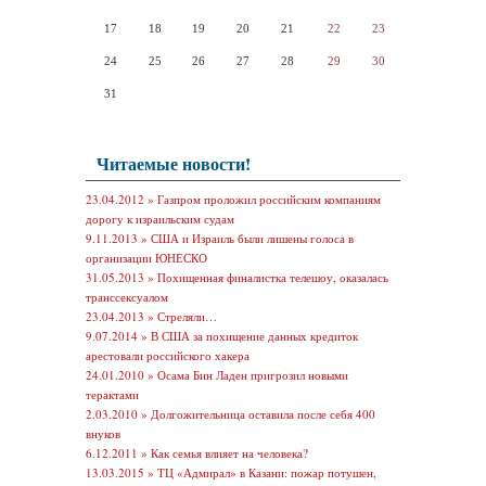
17
18
19
20
21
22
23
24
25
26
27
28
29
30
31
Читаемые новости!
23.04.2012 »
Газпром проложил российским компаниям
дорогу к израильским судам
9.11.2013 »
США и Израиль были лишены голоса в
организации ЮНЕСКО
31.05.2013 »
Похищенная финалистка телешоу, оказалась
транссексуалом
23.04.2013 »
Стреляли…
9.07.2014 »
В США за похищение данных кредиток
арестовали российского хакера
24.01.2010 »
Осама Бин Ладен пригрозил новыми
терактами
2.03.2010 »
Долгожительница оставила после себя 400
внуков
6.12.2011 »
Как семья влияет на человека?
13.03.2015 »
ТЦ «Адмирал» в Казани: пожар потушен,