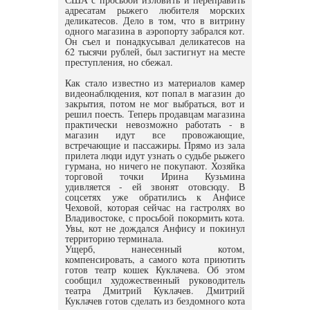
адресатам рыжего любителя морских
деликатесов. Дело в том, что в витрину
одного магазина в аэропорту забрался кот.
Он съел и понадкусывал деликатесов на
62 тысячи рублей, был застигнут на месте
преступления, но сбежал.
Как стало известно из материалов камер
видеонаблюдения, кот попал в магазин до
закрытия, потом не мог выбраться, вот и
решил поесть. Теперь продавцам магазина
практически невозможно работать - в
магазин идут все провожающие,
встречающие и пассажиры. Прямо из зала
прилета люди идут узнать о судьбе рыжего
гурмана, но ничего не покупают. Хозяйка
торговой точки Ирина Кузьмина
удивляется - ей звонят отовсюду. В
соцсетях уже обратились к Анфисе
Чеховой, которая сейчас на гастролях во
Владивостоке, с просьбой покормить кота.
Увы, кот не дождался Анфису и покинул
территорию терминала.
Ущерб, нанесенный котом,
компенсировать, а самого кота приютить
готов театр кошек Куклачева. Об этом
сообщил художественный руководитель
театра Дмитрий Куклачев. Дмитрий
Куклачев готов сделать из бездомного кота