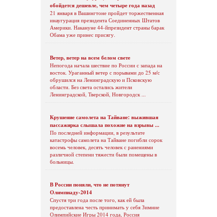
обойдется дешевле, чем четыре года назад
21 января в Вашингтоне пройдет торжественная
инаугурация президента Соединенных Штатов
Америки. Накануне 44-йпрезидент страны барак
Обама уже принес присягу.
Ветер, ветер на всем белом свете
Непогода начала шествие по России с запада на
восток. Ураганный ветер с порывами до 25 м/с
обрушился на Ленинградскую и Псковскую
области. Без света остались жители
Ленинградской, Тверской, Новгородск ...
Крушение самолета на Тайване: выжившая
пассажирка слышала похожие на взрывы ...
По последней информации, в результате
катастрофы самолета на Тайване погибли сорок
восемь человек, десять человек с ранениями
различной степени тяжести были помещены в
больницы.
В России поняли, что не потянут
Олимпиаду-2014
Спустя три года после того, как ей была
предоставлена честь принимать у себя Зимние
Олимпийские Игры 2014 года, Россия