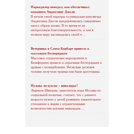
Наркодилер поведал, как обеспечивал
кокаином Анджелину Джоли
В начале своей карьеры голливудская кинозвезда
Анджелина Джоли придерживалась совершенно
иного образа жизни. В то время ее не
интересовала благотворительность, и она в
полную меру наслаждалась своей п ...
Вечеринка в Санта-Барбаре привела к
массовым беспорядкам
Массовое студенческое мероприятие в
Калифорнии привело к серьезным беспорядкам и
дракам с полицейскими. Несколько десятков
человек получили травмы или были арестованы.
Нужны ли куклы – инвалиды?
Людмила Швецова, заместитель мэра Москвы по
социальной политике, считает, что с раннего
возраста нужно у детей развивать уважительное
отношение к людям с ограниченными
возможностям куклами инвалидам ...