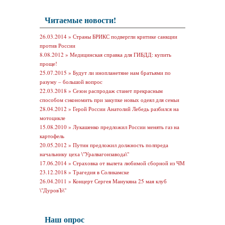
Читаемые новости!
26.03.2014 »
Страны БРИКС подвергли критике санкции
против России
8.08.2012 »
Медицинская справка для ГИБДД: купить
проще!
25.07.2015 »
Будут ли инопланетяне нам братьями по
разуму – большой вопрос
22.03.2018 »
Сезон распродаж станет прекрасным
способом сэкономить при закупке новых одеял для семьи
28.04.2012 »
Герой России Анатолий Лебедь разбился на
мотоцикле
15.08.2010 »
Лукашенко предложил России менять газ на
картофель
20.05.2012 »
Путин предложил должность полпреда
начальнику цеха \"Уралвагонзавода\"
17.06.2014 »
Страховка от вылета любимой сборной из ЧМ
23.12.2018 »
Трагедия в Соликамске
26.04.2011 »
Концерт Сергея Манукяна 25 мая клуб
\"ДуровЪ\"
Наш опрос