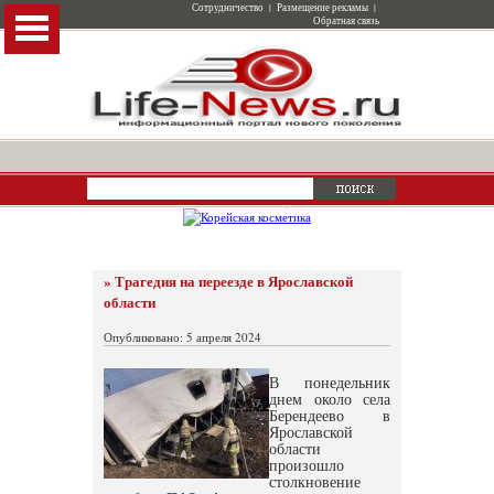
Сотрудничество
|
Размещение рекламы
|
Обратная связь
» Трагедия на переезде в Ярославской
области
Опубликовано: 5 апреля 2024
В понедельник
днем около села
Берендеево в
Ярославской
области
произошло
столкновение