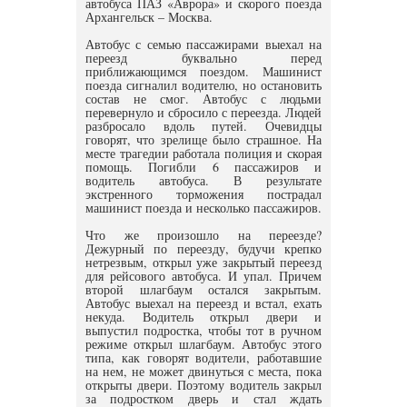
автобуса ПАЗ «Аврора» и скорого поезда
Архангельск – Москва.
Автобус с семью пассажирами выехал на
переезд буквально перед
приближающимся поездом. Машинист
поезда сигналил водителю, но остановить
состав не смог. Автобус с людьми
перевернуло и сбросило с переезда. Людей
разбросало вдоль путей. Очевидцы
говорят, что зрелище было страшное. На
месте трагедии работала полиция и скорая
помощь. Погибли 6 пассажиров и
водитель автобуса. В результате
экстренного торможения пострадал
машинист поезда и несколько пассажиров.
Что же произошло на переезде?
Дежурный по переезду, будучи крепко
нетрезвым, открыл уже закрытый переезд
для рейсового автобуса. И упал. Причем
второй шлагбаум остался закрытым.
Автобус выехал на переезд и встал, ехать
некуда. Водитель открыл двери и
выпустил подростка, чтобы тот в ручном
режиме открыл шлагбаум. Автобус этого
типа, как говорят водители, работавшие
на нем, не может двинуться с места, пока
открыты двери. Поэтому водитель закрыл
за подростком дверь и стал ждать