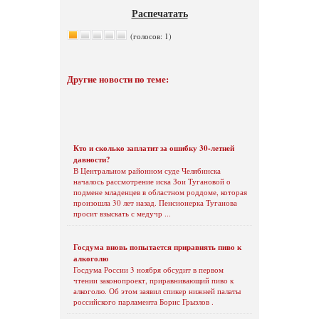
Распечатать
(голосов: 1)
Другие новости по теме:
Кто и сколько заплатит за ошибку 30-летней
давности?
В Центральном районном суде Челябинска
началось рассмотрение иска Зои Тугановой о
подмене младенцев в областном роддоме, которая
произошла 30 лет назад. Пенсионерка Туганова
просит взыскать с медучр ...
Госдума вновь попытается приравнять пиво к
алкоголю
Госдума России 3 ноября обсудит в первом
чтении законопроект, приравнивающий пиво к
алкоголю. Об этом заявил спикер нижней палаты
российского парламента Борис Грызлов .