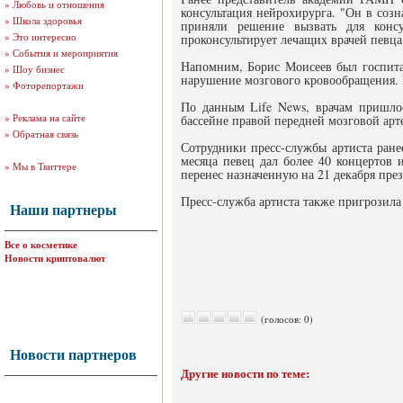
»
Любовь и отношения
консультация нейрохирурга. "Он в созн
»
Школа здоровья
приняли решение вызвать для консул
»
Это интересно
проконсультирует лечащих врачей певца
»
События и мероприятия
Напомним, Борис Моисеев был госпитал
»
Шоу бизнес
нарушение мозгового кровообращения. 
»
Фоторепортажи
По данным Life News, врачам пришлось
»
Реклама на сайте
бассейне правой передней мозговой арте
»
Обратная связь
Сотрудники пресс-службы артиста ране
месяца певец дал более 40 концертов 
»
Мы в Твиттере
перенес назначенную на 21 декабря през
Пресс-служба артиста также пригрозила
Наши партнеры
Все о косметике
Новости криптовалют
(голосов: 0)
Новости партнеров
Другие новости по теме: