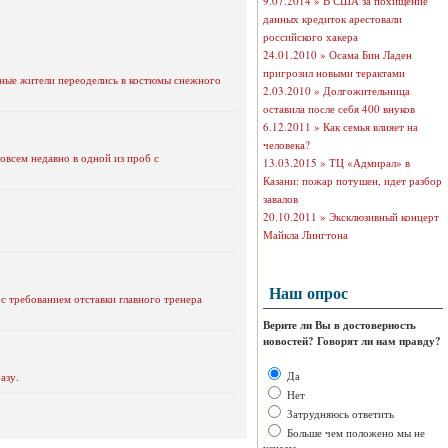
9.07.2014 »
В США за похищение
данных кредиток арестовали
российского хакера
24.01.2010 »
Осама Бин Ладен
пригрозил новыми терактами
стные жители переоделись в костюмы снежного
2.03.2010 »
Долгожительница
оставила после себя 400 внуков
6.12.2011 »
Как семья влияет на
человека?
овсем недавно в одной из проб с
13.03.2015 »
ТЦ «Адмирал» в
Казани: пожар потушен, идет разбор
завалов
20.10.2011 »
Эксклюзивный концерт
Майкла Лингтона
Наш опрос
 требованием отставки главного тренера
Верите ли Вы в достоверность
новостей? Говорят ли нам правду?
Да
азу.
Нет
Затрудняюсь ответить
Больше чем положено мы не
узнаем