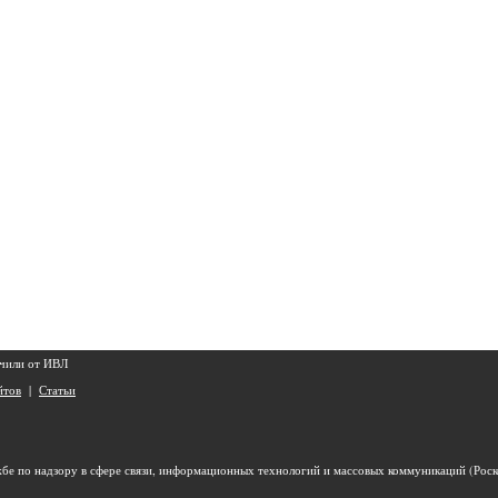
чили от ИВЛ
йтов
|
Статьи
бе по надзору в сфере связи, информационных технологий и массовых коммуникаций (Роск