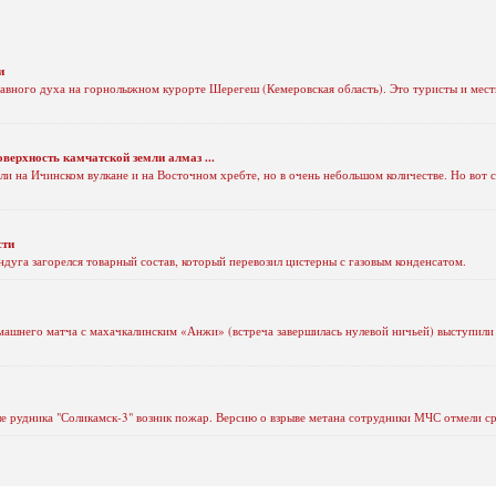
и
 главного духа на горнолыжном курорте Шерегеш (Кемеровская область). Это туристы и ме
верхность камчатской земли алмаз ...
ли на Ичинском вулкане и на Восточном хребте, но в очень небольшом количестве. Но вот с
сти
ндуга загорелся товарный состав, который перевозил цистерны с газовым конденсатом.
ашнего матча с махачкалинским «Анжи» (встреча завершилась нулевой ничьей) выступили с
е рудника "Соликамск-3" возник пожар. Версию о взрыве метана сотрудники МЧС отмели ср