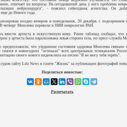
ании, отвечает на вопросы. На сегодняшний день у него проблема невро
ьтации нейрохирурга", - пояснил собеседник агентства. Он добав
 еще до Нового года.
изирован поздно вечером в понедельник, 20 декабря, с подозрением н
В четверг Моисеева перевели в НИИ неврологии РАН.
 ввести артиста в искусственую кому. Ранее таблоид сообщал, что в
рии у артиста была парализована левая сторона тела, но пресс-служба Мо
е предположили, что ухудшение состояния здоровья Моисеева связано 
и снялся в новогодних "огоньках" всех центральных телеканалов Росс
ентацию своего нового видеоклипа на песню "Я не могу тебя терять".
 судом сайту Life News и газете "Жизнь" за публикации фотографий пев
Поделиться новостью:
Распечатать