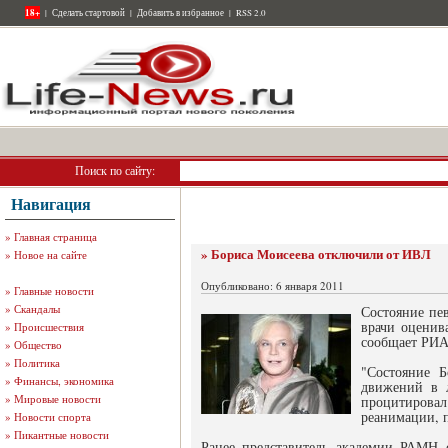
18+
|
Сделать стартовой
|
Добавить в избранное
|
RSS 2.0
Поиск по сайту:
Навигация
»
Главная страница
» Бориса Моисеева отключили от ИВЛ
»
Новое на сайте
Опубликовано: 6 января 2011
»
Главные новости
»
Скандалы
Состояние пе
врачи оценив
»
Происшествия
сообщает РИА 
»
Общество
»
Политика
"Состояние Б
»
Финансы, экономика
движений в л
»
Мировые новости
процитирова
реанимации, 
»
Новости спорта
»
Пикантные новости
Ранее представитель академии РАМН с