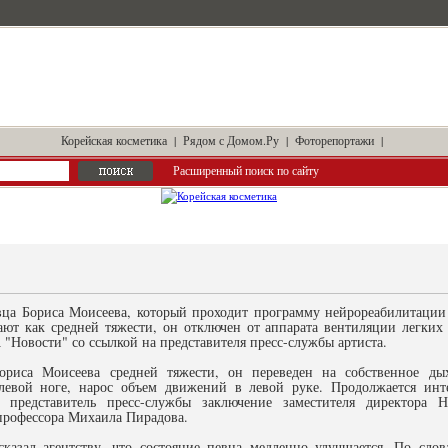
Корейская косметика
|
Рядом с Домом.Ру
|
Фоторепортажи
|
Расширенный поиск по сайту
вца Бориса Моисеева, который проходит программу нейрореабилитаци
ают как средней тяжести, он отключен от аппарата вентиляции легких 
"Новости" со ссылкой на представителя пресс-службы артиста.
ориса Моисеева средней тяжести, он переведен на собственное ды
евой ноге, нарос объем движений в левой руке. Продолжается инте
л представитель пресс-службы заключение заместителя директора
профессора Михаила Пирадова.
казал агентству, что состояние певца медленно улучшается. По сло