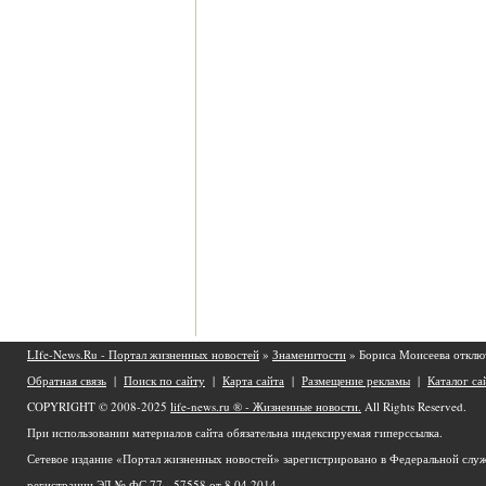
LIfe-News.Ru - Портал жизненных новостей
»
Знаменитости
» Бориса Моисеева отклю
Обратная связь
|
Поиск по сайту
|
Карта сайта
|
Размещение рекламы
|
Каталог са
COPYRIGHT © 2008-2025
life-news.ru ® - Жизненные новости.
All Rights Reserved.
При использовании материалов сайта обязательна индексируемая гиперссылка.
Сетевое издание «Портал жизненных новостей» зарегистрировано в Федеральной служ
регистрации ЭЛ № ФС 77 - 57558 от 8.04.2014