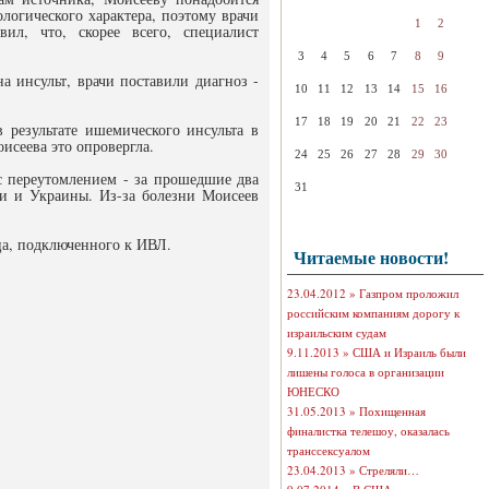
логического характера, поэтому врачи
1
2
ил, что, скорее всего, специалист
3
4
5
6
7
8
9
а инсульт, врачи поставили диагноз -
10
11
12
13
14
15
16
17
18
19
20
21
22
23
 результате ишемического инсульта в
исеева это опровергла.
24
25
26
27
28
29
30
с переутомлением - за прошедшие два
31
ии и Украины. Из-за болезни Моисеев
ца, подключенного к ИВЛ.
Читаемые новости!
23.04.2012 »
Газпром проложил
российским компаниям дорогу к
израильским судам
9.11.2013 »
США и Израиль были
лишены голоса в организации
ЮНЕСКО
31.05.2013 »
Похищенная
финалистка телешоу, оказалась
транссексуалом
23.04.2013 »
Стреляли…