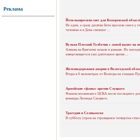
Реклама
Йети выпросили снег для Кемеровской област
Не один, а сразу десятки йети просили снега у
человека и в День снежног ...
Вулкан Плоский Толбачик с лавой вынес на по
Алмазы на Камчатке искали и раньше. Их находи
извергающегося уже длительное время ...
Железнодорожная авария в Вологодской обла
Вчера в 8 километрах от Вологды на станции Пу
Армейские «фаны» против Слуцкого
Фанаты московского ЦСКА после последнего дом
команды Леонида Слуцкого.
Трагедия в Соликамске
В субботу утром на строящемся четвертом ствол