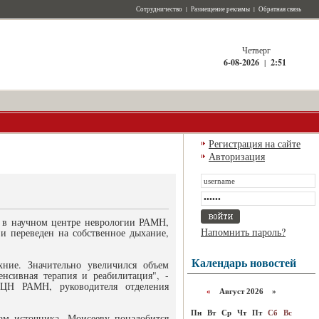
Сотрудничество
|
Размещение рекламы
|
Обратная связь
Четверг
6-08-2026
|
2:51
Регистрация на сайте
Авторизация
и в научном центре неврологии РАМН,
Напомнить пароль?
и переведен на собственное дыхание,
Календарь новостей
хние. Значительно увеличился объем
нсивная терапия и реабилитация", -
 НЦН РАМН, руководителя отделения
«
Август 2026 »
Пн
Вт
Ср
Чт
Пт
Сб
Вс
вам источника, Моисееву понадобится