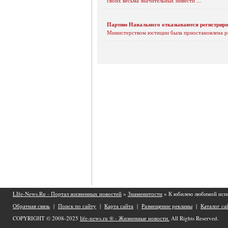
своих весьма значительных инвести ...
Партию Навального отказываются регистрир
Министерством юстиции была приостановлена ре
LIfe-News.Ru - Портал жизненных новостей
»
Знаменитости
» К юбилею любимой исп
Обратная связь
|
Поиск по сайту
|
Карта сайта
|
Размещение рекламы
|
Каталог са
COPYRIGHT © 2008-2025
life-news.ru ® - Жизненные новости.
All Rights Reserved.