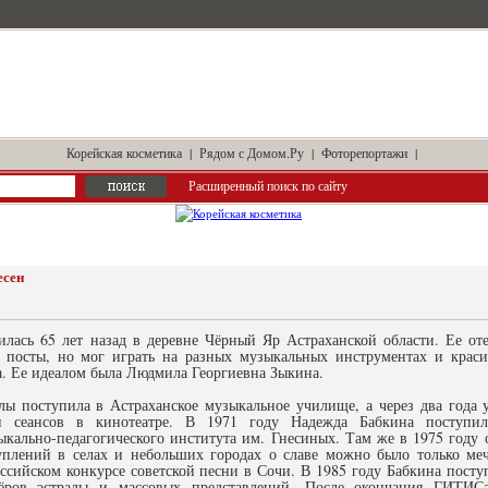
Корейская косметика
|
Рядом с Домом.Ру
|
Фоторепортажи
|
Расширенный поиск по сайту
есен
лась 65 лет назад в деревне Чёрный Яр Астраханской области. Ее от
 посты, но мог играть на разных музыкальных инструментах и краси
ла. Ее идеалом была Людмила Георгиевна Зыкина.
ы поступила в Астраханское музыкальное училище, а через два года у
и сеансов в кинотеатре. В 1971 году Надежда Бабкина поступил
ыкально-педагогического института им. Гнесиных. Там же в 1975 году о
уплений в селах и небольших городах о славе можно было только ме
ссийском конкурсе советской песни в Сочи. В 1985 году Бабкина пост
сёров эстрады и массовых представлений. После окончания ГИТИ