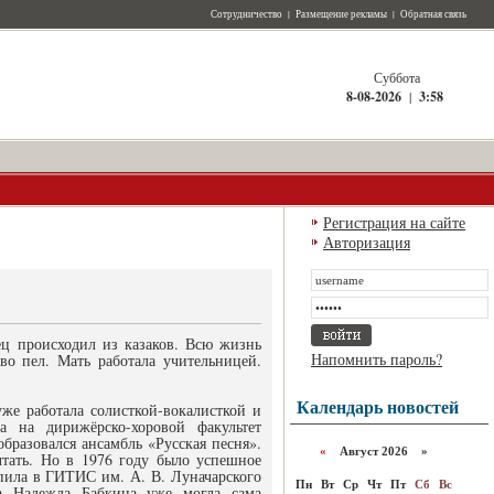
Сотрудничество
|
Размещение рекламы
|
Обратная связь
Суббота
8-08-2026
|
3:58
Регистрация на сайте
Авторизация
ец происходил из казаков. Всю жизнь
Напомнить пароль?
во пел. Мать работала учительницей.
Календарь новостей
же работала солисткой-вокалисткой и
а на дирижёрско-хоровой факультет
бразовался ансамбль «Русская песня».
«
Август 2026 »
чтать. Но в 1976 году было успешное
упила в ГИТИС им. А. В. Луначарского
Пн
Вт
Ср
Чт
Пт
Сб
Вс
Са Надежда Бабкина уже могла сама