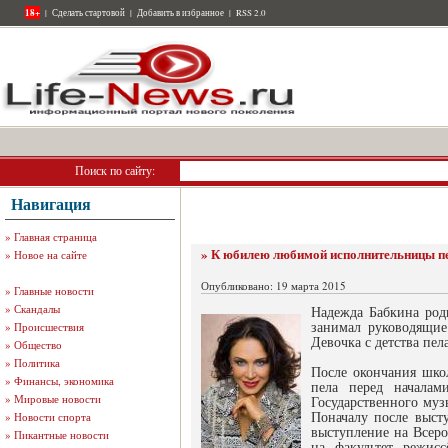
18+
|
Сделать стартовой
|
Добавить в избранное
|
RSS 2.0
Поиск по сайту:
Навигация
»
Главная страница
» К юбилею любимой исполнительницы п
»
Новое на сайте
Опубликовано: 19 марта 2015
»
Главные новости
»
Скандалы
Надежда Бабкина роди
занимал руководящие
»
Происшествия
Девочка с детства пе
»
Общество
»
Политика
После окончания школ
»
Финансы, экономика
пела перед началам
»
Мировые новости
Государственного муз
Поначалу после выст
»
Новости спорта
выступление на Всеро
»
Пикантные новости
на факультет режис