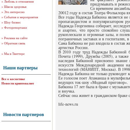
»
Любовь и отношения
придумывать и режисс
»
Школа здоровья
Со временем ансамбль
»
Это интересно
20012 году в состав Театра Фольклора в
Все годы Надежда Бабкина является не
»
События и мероприятия
пропагандистом и популяризатором ру
»
Шоу бизнес
Надежда Георгиевна собирает, исследуе
»
Фоторепортажи
и азартно, что просто спокойно слу
рукоплескали и огромные залы, и полев
»
Реклама на сайте
пограничных заставах и в госпиталях, в
Сама Бабкина не раз входила в состав
»
Обратная связь
артистки России.
В 2010 году труд Надежды Бабкиной б
»
Мы в Твиттере
Почета (1999), Дружбы (2005), а также
наследия Бабкиной присвоено звание
искусств Международной академии н
Наши партнеры
технологий (МАНИПТ, Москва). В 1998 
Надежда Бабкина не только руководит к
Ее голосом поет Атаманша в мультфильм
Все о косметике
ведущих ток-шоу «Модный приговор».
Новости криптовалют
Бабкина 17 лет была в браке с музыкан
и внучка.
Сейчас она живет в гражданском браке
life-news.ru
Новости партнеров