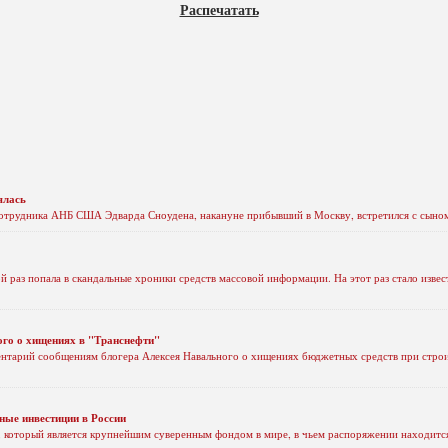
Распечатать
ялась
отрудника АНБ США Эдварда Сноудена, накануне прибывший в Москву, встретился с сыно
 раз попала в скандальные хроники средств массовой информации. На этот раз стало извес
го о хищениях в "Транснефти"
нтарий сообщениям блогера Алексея Навального о хищениях бюджетных средств при строи
ные инвестиции в России
который является крупнейшим суверенным фондом в мире, в чьем распоряжении находится 