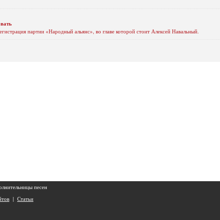
овать
гистрация партии «Народный альянс», во главе которой стоит Алексей Навальный.
олнительницы песен
йтов
|
Статьи