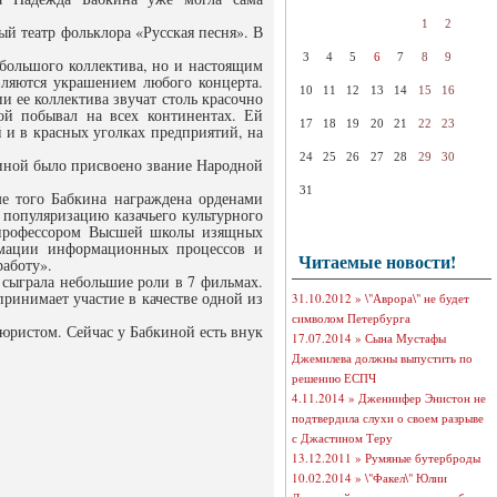
1
2
й театр фольклора «Русская песня». В
3
4
5
6
7
8
9
 большого коллектива, но и настоящим
вляются украшением любого концерта.
10
11
12
13
14
15
16
и ее коллектива звучат столь красочно
ой побывал на всех континентах. Ей
17
18
19
20
21
22
23
й и в красных уголках предприятий, на
24
25
26
27
28
29
30
киной было присвоено звание Народной
31
ме того Бабкина награждена орденами
 популяризацию казачьего культурного
я профессором Высшей школы изящных
рмации информационных процессов и
Читаемые новости!
аботу».
 сыграла небольшие роли в 7 фильмах.
ринимает участие в качестве одной из
31.10.2012 »
\"Аврора\" не будет
символом Петербурга
 юристом. Сейчас у Бабкиной есть внук
17.07.2014 »
Сына Мустафы
Джемилева должны выпустить по
решению ЕСПЧ
4.11.2014 »
Дженнифер Энистон не
подтвердила слухи о своем разрыве
с Джастином Теру
13.12.2011 »
Румяные бутерброды
10.02.2014 »
\"Факел\" Юлии