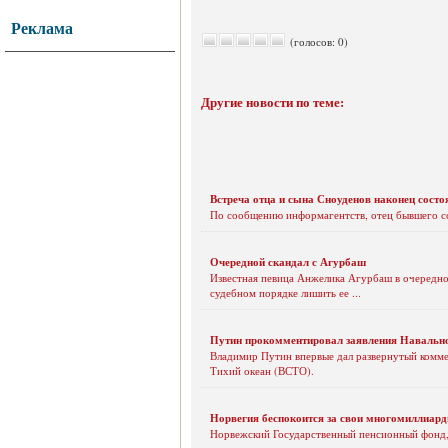
Реклама
(голосов: 0)
Другие новости по теме:
Встреча отца и сына Сноуденов наконец состо
По сообщению информагентств, отец бывшего с
Очередной скандал с Агурбаш
Известная певица Анжелика Агурбаш в очередной
судебном порядке лишить ее ...
Путин прокомментировал заявления Навально
Владимир Путин впервые дал развернутый комме
Тихий океан (ВСТО).
Норвегия беспокоится за свои многомиллиард
Норвежский Государственный пенсионный фонд, 