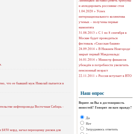
Липницкой заставил реветь трибуны
и аплодировать россиянке стоя
1.04.2020 »
Успех
интернационального коллектива
ученых – получены первые
мамонтята
31.08.2013 »
С 1 по 8 сентября в
Москве будет проводиться
фестиваль «Спасская башня»
28.09.2014 »
В Нижнем Новгороде
закрыт первый Макдональдс
16.01.2014 »
Министр финансов
м.
убеждён в потребности увеличить
пенсионный возраст
22.11.2011 »
Россия вступает в ВТО
тно, что ее бывший муж Николай пытается в
Наш опрос
Верите ли Вы в достоверность
тельстве нефтепровода Восточная Сибирь -
новостей? Говорят ли нам правду?
Да
Нет
Затрудняюсь ответить
$850 млрд, начал переоценку рисков для