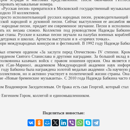
ировать музыкальные номера.
 «Русская песня» превратился в Московский государственный музыкальны
ходило 10 коллективов.
 просто исполнительницей русских народных песен, руководительницей
сской народной и духовной песни. Сейчас выступления ее ансамбля я
т народные песни, придает им современное звучание. Песни в исполнени
шать их весьма сложно. Коллектив под руководством Надежды Бабкин
ые станы. Русские и казачьи песни звучали на палубах военных корабле
 детдомах и школах. Артисты выступали и в «горячих точках».
 жюри международных конкурсов и фестивалей. В 1992 году Надежде Баб
ыл отмечен орденом «За заслуги перед Отечеством» IV степени. Кро
 орденом Святого Станислава и другими наградами. За большой вклад в
 полковника казачьих войск с правом ношения оружия. Она являетс
аук (Сан-Марино), академиком Международной академии наук инфо
году Бабкина была награждена золотой медалью академии «За научную р
оллективом, но и активно участвует в политической жизни страны. Она
е «Новые бременские музыканты». С 2010 года Надежда Бабкина часто п
том Владимиром Заседателевым. От брака есть сын Георгий, который стал
 с Евгением Гором, коллегой и единомышленником.
Поделиться новостью: