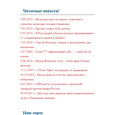
Читаемые новости!
5.09.2015 »
Второкурсник «посвятил» новичков в
студенты, несколько человек отравились
5.03.2010 »
Кролик сломал зубы питону
5.01.2015 »
В Ростовской области началось формирование
11 гуманитарного конвоя в Донбасс
7.02.2024 »
Сергей Полунин: танцор и вдохновение для
миллионов
3.07.2020 »
Azino777 официальный сайт — с заботой об
игроке
2.06.2014 »
Федор Конюхов: хочу, чтобы люди больше
мечтали
17.11.2013 »
\"Огни Уфы\" пострадали от задымления
18.12.2024 »
Продолжается очистка черноморского
побережья
6.03.2014 »
США могут использовать «иранский»
сценарий против банков России
30.10.2013 »
Два года мать держала свою новорожденную
дочку в багажнике машины
Наш опрос