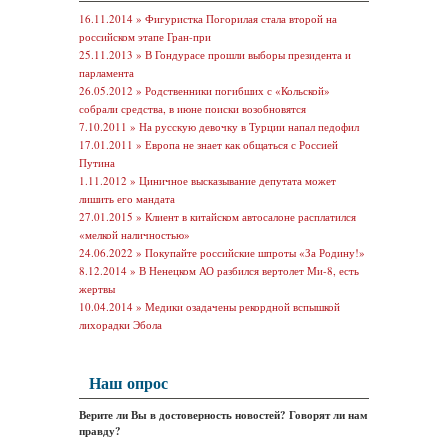
16.11.2014 »
Фигуристка Погорилая стала второй на
российском этапе Гран-при
25.11.2013 »
В Гондурасе прошли выборы президента и
парламента
26.05.2012 »
Родственники погибших с «Кольской»
собрали средства, в июне поиски возобновятся
7.10.2011 »
На русскую девочку в Турции напал педофил
17.01.2011 »
Европа не знает как общаться с Россией
Путина
1.11.2012 »
Циничное высказывание депутата может
лишить его мандата
27.01.2015 »
Клиент в китайском автосалоне расплатился
«мелкой наличностью»
24.06.2022 »
Покупайте российские шпроты «За Родину!»
8.12.2014 »
В Ненецком АО разбился вертолет Ми-8, есть
жертвы
10.04.2014 »
Медики озадачены рекордной вспышкой
лихорадки Эбола
Наш опрос
Верите ли Вы в достоверность новостей? Говорят ли нам
правду?