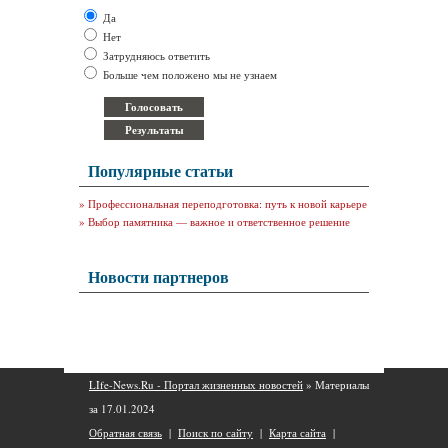
Да
Нет
Затрудняюсь ответить
Больше чем положено мы не узнаем
Популярные статьи
»
Профессиональная переподготовка: путь к новой карьере
»
Выбор памятника — важное и ответственное решение
Новости партнеров
LIfe-News.Ru - Портал жизненных новостей
» Материалы
за 17.01.2024
Обратная связь
|
Поиск по сайту
|
Карта сайта
|