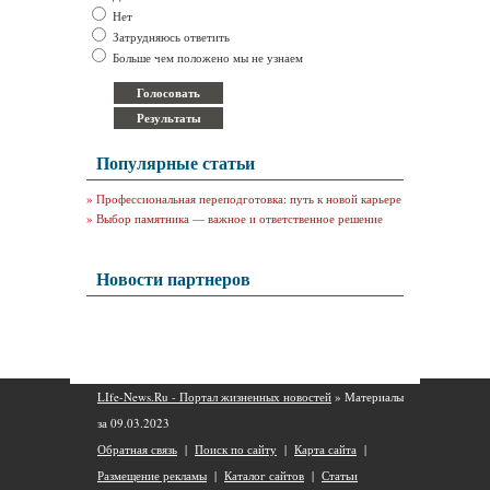
Нет
Затрудняюсь ответить
Больше чем положено мы не узнаем
Популярные статьи
»
Профессиональная переподготовка: путь к новой карьере
»
Выбор памятника — важное и ответственное решение
Новости партнеров
LIfe-News.Ru - Портал жизненных новостей
» Материалы
за 09.03.2023
Обратная связь
|
Поиск по сайту
|
Карта сайта
|
Размещение рекламы
|
Каталог сайтов
|
Статьи