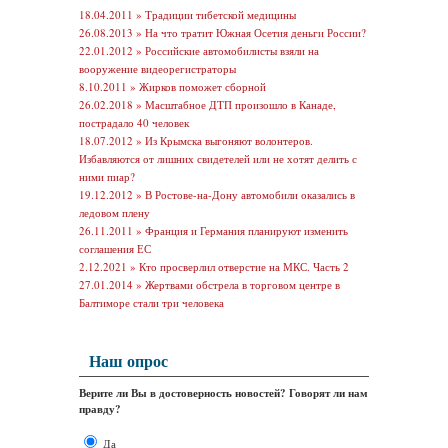
18.04.2011 »
Традиции тибетской медицины
26.08.2013 »
На что тратит Южная Осетия деньги России?
22.01.2012 »
Российские автомобилисты взяли на
вооружение видеорегистраторы
8.10.2011 »
Жирков поможет сборной
26.02.2018 »
Масштабное ДТП произошло в Канаде,
пострадало 40 человек
18.07.2012 »
Из Крымска выгоняют волонтеров.
Избавляются от лишних свидетелей или не хотят делить с
ними пиар?
19.12.2012 »
В Ростове-на-Дону автомобили оказались в
ледовом плену
26.11.2011 »
Франция и Германия планируют изменить
соглашения ЕС
2.12.2021 »
Кто просверлил отверстие на МКС. Часть 2
27.01.2014 »
Жертвами обстрела в торговом центре в
Балтиморе стали три человека
Наш опрос
Верите ли Вы в достоверность новостей? Говорят ли нам
правду?
Да