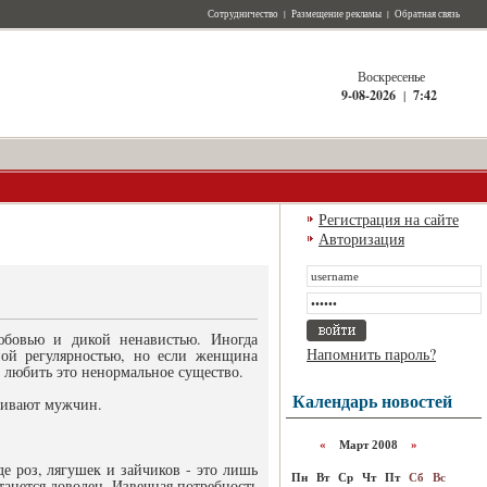
Сотрудничество
|
Размещение рекламы
|
Обратная связь
Воскресенье
9-08-2026
|
7:42
Регистрация на сайте
Авторизация
овью и дикой ненавистью. Иногда
Напомнить пароль?
ой регулярностью, но если женщина
о любить это ненормальное существо.
Календарь новостей
живают мужчин.
«
Март 2008
»
е роз, лягушек и зайчиков - это лишь
Пн
Вт
Ср
Чт
Пт
Сб
Вс
танется доволен. Извечная потребность