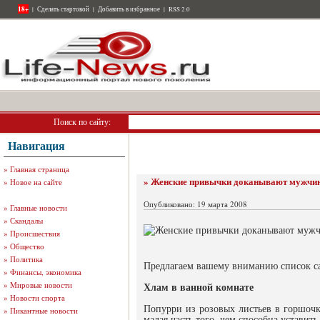
18+
|
Сделать стартовой
|
Добавить в избранное
|
RSS 2.0
Поиск по сайту:
Навигация
»
Главная страница
» Женские привычки доканывают мужчи
»
Новое на сайте
Опубликовано: 19 марта 2008
»
Главные новости
»
Скандалы
»
Происшествия
»
Общество
»
Политика
Предлагаем вашему вниманию список са
»
Финансы, экономика
»
Мировые новости
Хлам в ванной комнате
»
Новости спорта
Попурри из розовых листьев в горшочка
»
Пикантные новости
малая часть того, чем способна устави