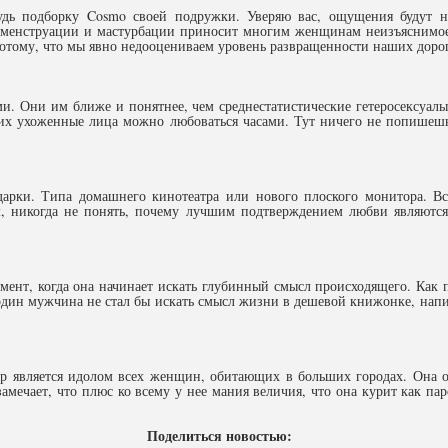
удь подборку Cosmo своей подружки. Уверяю вас, ощущения будут не
, менструации и мастурбации приносит многим женщинам неизъяснимое
потому, что мы явно недооцениваем уровень развращенности наших дор
 Они им ближе и понятнее, чем среднестатистические гетеросексуалы
а их ухоженные лица можно любоваться часами. Тут ничего не попишеш
арки. Типа домашнего кинотеатра или нового плоского монитора. В
, никогда не понять, почему лучшим подтверждением любви являютс
нт, когда она начинает искать глубинный смысл происходящего. Как п
один мужчина не стал бы искать смысл жизни в дешевой книжонке, нап
р является идолом всех женщин, обитающих в больших городах. Она о
амечает, что плюс ко всему у нее мания величия, что она курит как па
Поделиться новостью: