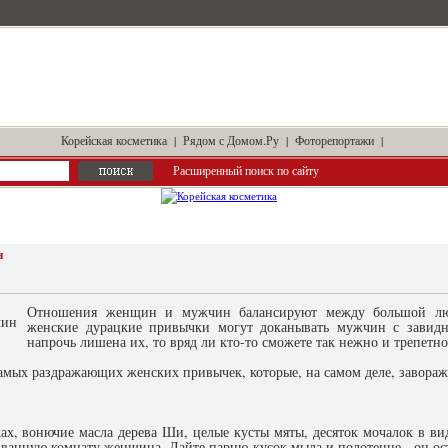
Корейская косметика
|
Рядом с Домом.Ру
|
Фоторепортажи
|
Расширенный поиск по сайту
н
Отношения женщин и мужчин балансируют между большой люб
женские дурацкие привычки могут доканывать мужчин с завидн
напрочь лишена их, то вряд ли кто-то сможете так нежно и трепетн
мых раздражающих женских привычек, которые, на самом деле, завора
х, вонючие масла дерева Ши, целые кусты мяты, десяток мочалок в вид
ть ванную комнату женщина. Дайте парню кусок мыла и полотенце - он ос