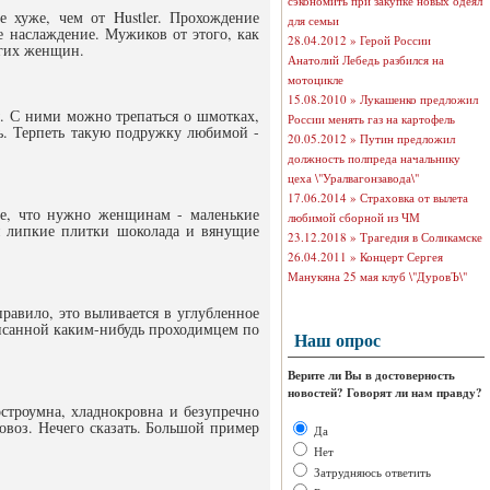
сэкономить при закупке новых одеял
 хуже, чем от Hustler. Прохождение
для семьи
 наслаждение. Мужиков от этого, как
28.04.2012 »
Герой России
огих женщин.
Анатолий Лебедь разбился на
мотоцикле
15.08.2010 »
Лукашенко предложил
. С ними можно трепаться о шмотках,
России менять газ на картофель
ь. Терпеть такую подружку любимой -
20.05.2012 »
Путин предложил
должность полпреда начальнику
цеха \"Уралвагонзавода\"
17.06.2014 »
Страховка от вылета
се, что нужно женщинам - маленькие
любимой сборной из ЧМ
я липкие плитки шоколада и вянущие
23.12.2018 »
Трагедия в Соликамске
26.04.2011 »
Концерт Сергея
Манукяна 25 мая клуб \"ДуровЪ\"
равило, это выливается в углубленное
исанной каким-нибудь проходимцем по
Наш опрос
Верите ли Вы в достоверность
новостей? Говорят ли нам правду?
строумна, хладнокровна и безупречно
ровоз. Нечего сказать. Большой пример
Да
Нет
Затрудняюсь ответить