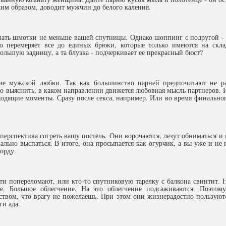
им образом, доводит мужчин до белого каления.
ать шмотки не меньше вашей спутницы. Однако шоппинг с подругой - э
 перемеряет все до единых брюки, которые только имеются на склад
ольшую задницу, а та блузка - подчеркивает ее прекрасный бюст?
 мужской любви. Так как большинство парней предпочитают не рас
 выяснить, в каком направлении движется любовная мысль партнеров. И
ходящие моменты. Сразу после секса, например. Или во время финально
перспектива согреть вашу постель. Они ворочаются, лезут обниматься и 
ьно выспаться. В итоге, она просыпается как огурчик, а вы уже и не п
орду.
ости попереломают, или кто-то спутниковую тарелку с балкона свинтит.
е. Большое облегчение. На это облегчение подсаживаются. Поэтом
ством, что врагу не пожелаешь. При этом они жизнерадостно пользуютс
и ада.