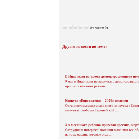
(голосов: 0)
Другие новости по теме:
В Индонезии во время демонстрационного пол
9 мая в Индонезии не вернулся с демонстрацион
прошло в штатном режиме.
Конкурс «Евровидение – 2020» отменен
Организаторы международного конкурса «Еврови
аккаунтах сообщил Европейский ...
2-х месячного ребенка привезли крестить мер
Сотрудники питерской полиции выясняют все об
из трех машин, которые стал ...