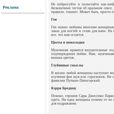
Не побрезгуйте и полистайте как-ниб
Реклама
бесконечных тестов об оральном сексе
правило, тошнит. Может быть, просто 
Геи
Геи нежно любимы многими женщинами.
лаках для ногтей и гелях для ванн. Н
все, что вам остается.
Цветы и шоколадки
Мужчинам нравятся внушительные под
подтверждения любви. Нам, мужчинам
веники цветов.
Глубинные смыслы
В жизни любой женщины наступает моме
изучение фэн шуя или гороскопов. Ни 
фамилии Пупкин-Пятигорский.
Кэрри Бредшоу
Похоже, героиня Сары Джессики Парке
одета. Ни одна женщина почему-то не з
для подражания.