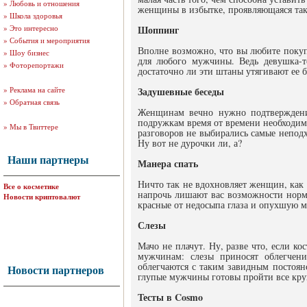
»
Любовь и отношения
женщины в избытке, проявляющаяся так
»
Школа здоровья
»
Это интересно
Шоппинг
»
События и мероприятия
Вполне возможно, что вы любите покуп
»
Шоу бизнес
для любого мужчины. Ведь девушка-то
»
Фоторепортажи
достаточно ли эти штаны утягивают ее б
»
Реклама на сайте
Задушевные беседы
»
Обратная связь
Женщинам вечно нужно подтверждение
подружкам время от времени необходимо
»
Мы в Твиттере
разговоров не выбирались самые непод
Ну вот не дурочки ли, а?
Наши партнеры
Манера спать
Ничто так не вдохновляет женщин, как 
Все о косметике
напрочь лишают вас возможности нормал
Новости криптовалют
красные от недосыпа глаза и опухшую м
Слезы
Мачо не плачут. Ну, разве что, если к
мужчинам: слезы приносят облегчени
облегчаются с таким завидным постоян
Новости партнеров
глупые мужчины готовы пройти все круг
Тесты в Cosmo