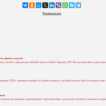
Распечатать
ета пропал самолет
ного полета и пропал российский самолет Sukhoi Superjet-100. Он уже выполнил один демо
дение-2020» приняли решение об отмене конкурса, который должен был состояться в мае 
твым
стоятельства дорожно-транспортного происшествия, в результате которого скончался гру