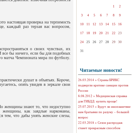
1
2
3
4
5
6
7
8
9
то настоящая проверка на терпимость
10
11
12
13
14
15
16
е, каждый раз терзая вас вопросом,
17
18
19
20
21
22
23
24
25
26
27
28
29
30
пространяться о своих чувствах, их
31
 все бы ничего, если бы для подобных
го матча Чемпионата мира по футболу.
Читаемые новости!
практически душат в объятьях. Короче,
26.03.2014 »
Страны БРИКС
угаетесь, опять увидев в зеркале свои
подвергли критике санкции против
России
8.08.2012 »
Медицинская справка
для ГИБДД: купить проще!
 Но женщины знают то, что недоступно
25.07.2015 »
Будут ли инопланетяне
у женщины, как заядлые наркоманы,
нам братьями по разуму – большой
я тем, что дабы унять женские слезы,
вопрос
22.03.2018 »
Сезон распродаж
станет прекрасным способом