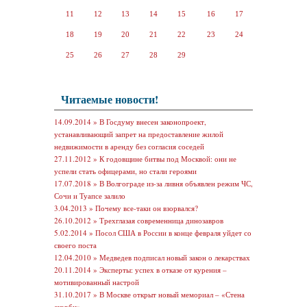
11
12
13
14
15
16
17
18
19
20
21
22
23
24
25
26
27
28
29
Читаемые новости!
14.09.2014 »
В Госдуму внесен законопроект,
устанавливающий запрет на предоставление жилой
недвижимости в аренду без согласия соседей
27.11.2012 »
К годовщине битвы под Москвой: они не
успели стать офицерами, но стали героями
17.07.2018 »
В Волгограде из-за ливня объявлен режим ЧС,
Сочи и Туапсе залило
3.04.2013 »
Почему все-таки он взорвался?
26.10.2012 »
Трехглазая современница динозавров
5.02.2014 »
Посол США в России в конце февраля уйдет со
своего поста
12.04.2010 »
Медведев подписал новый закон о лекарствах
20.11.2014 »
Эксперты: успех в отказе от курения –
мотивированный настрой
31.10.2017 »
В Москве открыт новый мемориал – «Стена
скорби»