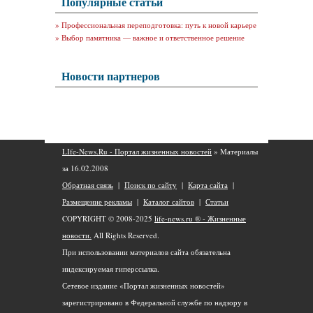
Популярные статьи
»
Профессиональная переподготовка: путь к новой карьере
»
Выбор памятника — важное и ответственное решение
Новости партнеров
LIfe-News.Ru - Портал жизненных новостей
» Материалы
за 16.02.2008
Обратная связь
|
Поиск по сайту
|
Карта сайта
|
Размещение рекламы
|
Каталог сайтов
|
Статьи
COPYRIGHT © 2008-2025
life-news.ru ® - Жизненные
новости.
All Rights Reserved.
При использовании материалов сайта обязательна
индексируемая гиперссылка.
Сетевое издание «Портал жизненных новостей»
зарегистрировано в Федеральной службе по надзору в