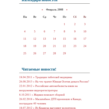
«
Февраль 2008
»
Пн
Вт
Ср
Чт
Пт
Сб
Вс
1
2
3
4
5
6
7
8
9
10
11
12
13
14
15
16
17
18
19
20
21
22
23
24
25
26
27
28
29
Читаемые новости!
18.04.2011 »
Традиции тибетской медицины
26.08.2013 »
На что тратит Южная Осетия деньги России?
22.01.2012 »
Российские автомобилисты взяли на
вооружение видеорегистраторы
8.10.2011 »
Жирков поможет сборной
26.02.2018 »
Масштабное ДТП произошло в Канаде,
пострадало 40 человек
18.07.2012 »
Из Крымска выгоняют волонтеров.