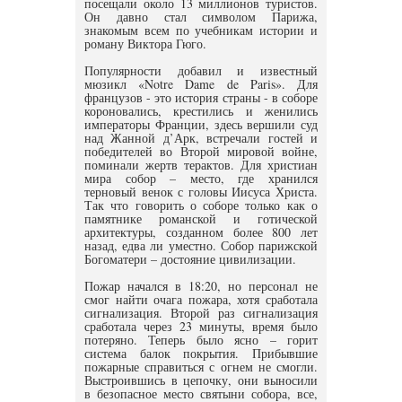
посещали около 13 миллионов туристов.
Он давно стал символом Парижа,
знакомым всем по учебникам истории и
роману Виктора Гюго.
Популярности добавил и известный
мюзикл «Notre Dame de Paris». Для
французов - это история страны - в соборе
короновались, крестились и женились
императоры Франции, здесь вершили суд
над Жанной д’Арк, встречали гостей и
победителей во Второй мировой войне,
поминали жертв терактов. Для христиан
мира собор – место, где хранился
терновый венок с головы Иисуса Христа.
Так что говорить о соборе только как о
памятнике романской и готической
архитектуры, созданном более 800 лет
назад, едва ли уместно. Собор парижской
Богоматери – достояние цивилизации.
Пожар начался в 18:20, но персонал не
смог найти очага пожара, хотя сработала
сигнализация. Второй раз сигнализация
сработала через 23 минуты, время было
потеряно. Теперь было ясно – горит
система балок покрытия. Прибывшие
пожарные справиться с огнем не смогли.
Выстроившись в цепочку, они выносили
в безопасное место святыни собора, все,