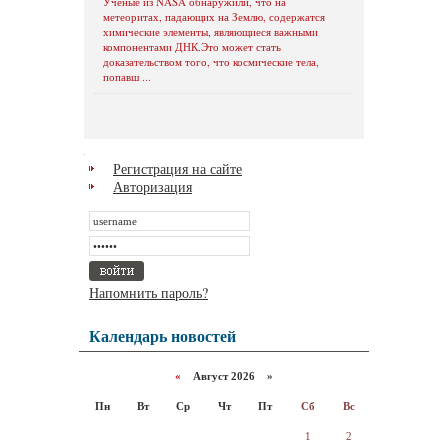
Ученые из NASA обнаружили, что на
метеоритах, падающих на Землю, содержатся
химические элементы, являющиеся важными
компонентами ДНК.Это может стать
доказательством того, что космические тела,
попавш ...
Регистрация на сайте
Авторизация
Напомнить пароль?
Календарь новостей
«
Август 2026 »
Пн
Вт
Ср
Чт
Пт
Сб
Вс
1
2