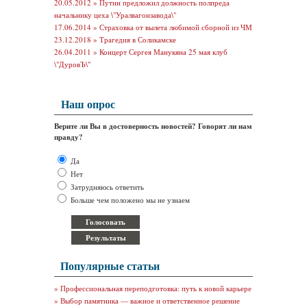
20.05.2012 »
Путин предложил должность полпреда
начальнику цеха \"Уралвагонзавода\"
17.06.2014 »
Страховка от вылета любимой сборной из ЧМ
23.12.2018 »
Трагедия в Соликамске
26.04.2011 »
Концерт Сергея Манукяна 25 мая клуб
\"ДуровЪ\"
Наш опрос
Верите ли Вы в достоверность новостей? Говорят ли нам
правду?
Да
Нет
Затрудняюсь ответить
Больше чем положено мы не узнаем
Популярные статьи
»
Профессиональная переподготовка: путь к новой карьере
»
Выбор памятника — важное и ответственное решение