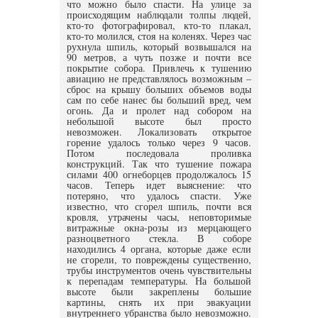
что можно было спасти. На улице за
происходящим наблюдали толпы людей,
кто-то фотографировал, кто-то плакал,
кто-то молился, стоя на коленях. Через час
рухнула шпиль, который возвышался на
90 метров, а чуть позже и почти все
покрытие собора. Привлечь к тушению
авиацию не представлялось возможным –
сброс на крышу больших объемов воды
сам по себе нанес бы больший вред, чем
огонь. Да и пролет над собором на
небольшой высоте был просто
невозможен. Локализовать открытое
горение удалось только через 9 часов.
Потом последовала проливка
конструкций. Так что тушение пожара
силами 400 огнеборцев продолжалось 15
часов. Теперь идет выяснение: что
потеряно, что удалось спасти. Уже
известно, что сгорел шпиль, почти вся
кровля, утрачены часы, неповторимые
витражные окна-розы из мерцающего
разноцветного стекла. В соборе
находились 4 органа, которые даже если
не сгорели, то повреждены существенно,
трубы инструментов очень чувствительны
к перепадам температуры. На большой
высоте были закреплены большие
картины, снять их при эвакуации
внутреннего убранства было невозможно.