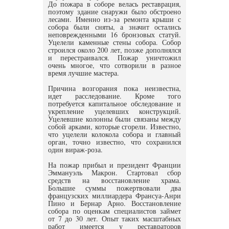
До пожара в соборе велась реставрация,
поэтому здание снаружи было обстроено
лесами. Именно из-за ремонта крыши с
собора были сняты, а значит остались
неповрежденными 16 бронзовых статуй.
Уцелели каменные стены собора. Собор
строился около 200 лет, позже дополнялся
и перестраивался. Пожар уничтожил
очень многое, что сотворили в разное
время лучшие мастера.
Причина возгорания пока неизвестна,
идет расследование. Кроме того
потребуется капитальное обследование и
укрепление уцелевших конструкций.
Уцелевшие колонны были связаны между
собой арками, которые сгорели. Известно,
что уцелели колокола собора и главный
орган, точно известно, что сохранился
один вираж-роза.
На пожар прибыл и президент Франции
Эммануэль Макрон. Стартовал сбор
средств на восстановление храма.
Большие суммы пожертвовали два
французских миллиардера Франсуа-Анри
Пино и Бернар Арно. Восстановление
собора по оценкам специалистов займет
от 7 до 30 лет. Опыт таких масштабных
работ имеется у реставраторов