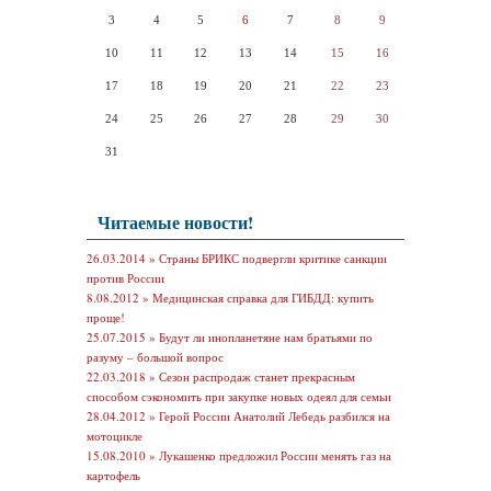
3
4
5
6
7
8
9
10
11
12
13
14
15
16
17
18
19
20
21
22
23
24
25
26
27
28
29
30
31
Читаемые новости!
26.03.2014 »
Страны БРИКС подвергли критике санкции
против России
8.08.2012 »
Медицинская справка для ГИБДД: купить
проще!
25.07.2015 »
Будут ли инопланетяне нам братьями по
разуму – большой вопрос
22.03.2018 »
Сезон распродаж станет прекрасным
способом сэкономить при закупке новых одеял для семьи
28.04.2012 »
Герой России Анатолий Лебедь разбился на
мотоцикле
15.08.2010 »
Лукашенко предложил России менять газ на
картофель