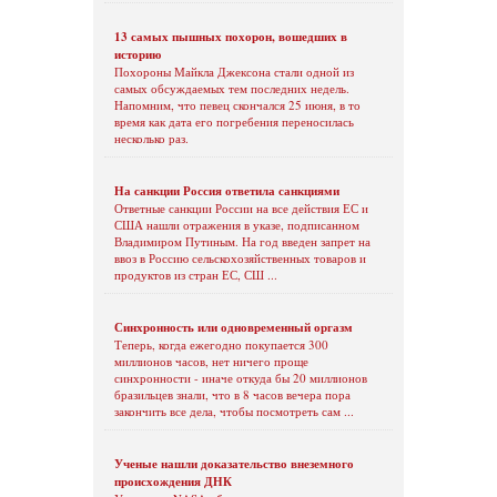
13 самых пышных похорон, вошедших в
историю
Похороны Майкла Джексона стали одной из
самых обсуждаемых тем последних недель.
Напомним, что певец скончался 25 июня, в то
время как дата его погребения переносилась
несколько раз.
На санкции Россия ответила санкциями
Ответные санкции России на все действия ЕС и
США нашли отражения в указе, подписанном
Владимиром Путиным. На год введен запрет на
ввоз в Россию сельскохозяйственных товаров и
продуктов из стран ЕС, СШ ...
Синхронность или одновременный оргазм
Теперь, когда ежегодно покупается 300
миллионов часов, нет ничего проще
синхронности - иначе откуда бы 20 миллионов
бразильцев знали, что в 8 часов вечера пора
закончить все дела, чтобы посмотреть сам ...
Ученые нашли доказательство внеземного
происхождения ДНК