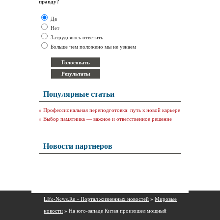
правду?
Да
Нет
Затрудняюсь ответить
Больше чем положено мы не узнаем
Популярные статьи
»
Профессиональная переподготовка: путь к новой карьере
»
Выбор памятника — важное и ответственное решение
Новости партнеров
LIfe-News.Ru - Портал жизненных новостей
»
Мировые
новости
» На юго-западе Китая произошел мощный