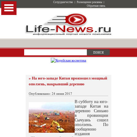
Сотрудничество
|
Размещение рекламы
|
Обратная связь
» На юго-западе Китая произошел мощный
оползень, накрывший деревню
Опубликовано: 24 июня 2017
В субботу на юго-
западе Китая на
деревню Синьмо
в провинции
Сычуань сошел
оползень. По
сообщению
издания