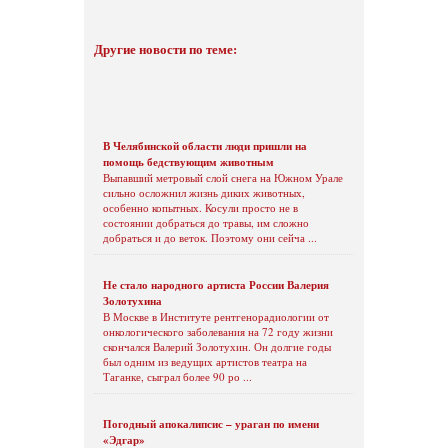
Другие новости по теме:
В Челябинской области люди пришли на
помощь бедствующим животным
Выпавший метровый слой снега на Южном Урале
сильно осложнил жизнь диких животных,
особенно копытных. Косули просто не в
состоянии добраться до травы, им сложно
добраться и до веток. Поэтому они сейча ...
Не стало народного артиста России Валерия
Золотухина
В Москве в Институте рентгенорадиологии от
онкологического заболевания на 72 году жизни
скончался Валерий Золотухин. Он долгие годы
был одним из ведущих артистов театра на
Таганке, сыграл более 90 ро ...
Погодный апокалипсис – ураган по имени
«Эдгар»