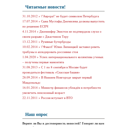
Читаемые новости!
31.10.2012 »
\"Аврора\" не будет символом Петербурга
17.07.2014 »
Сына Мустафы Джемилева должны выпустить
по решению ЕСПЧ
4.11.2014 »
Дженнифер Энистон не подтвердила слухи о
своем разрыве с Джастином Теру
13.12.2011 »
Румяные бутерброды
10.02.2014 »
\"Факел\" Юлии Липницкой заставил реветь
трибуны и аплодировать россиянке стоя
1.04.2020 »
Успех интернационального коллектива ученых
– получены первые мамонтята
31.08.2013 »
С 1 по 8 сентября в Москве будет
проводиться фестиваль «Спасская башня»
28.09.2014 »
В Нижнем Новгороде закрыт первый
Макдональдс
16.01.2014 »
Министр финансов убеждён в потребности
увеличить пенсионный возраст
22.11.2011 »
Россия вступает в ВТО
Наш опрос
Верите ли Вы в достоверность новостей? Говорят ли нам