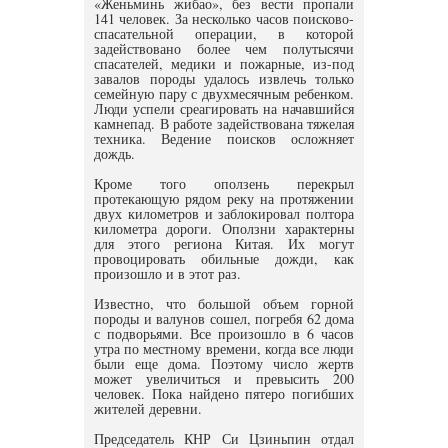
«Женьминь жибао», без вести пропали
141 человек. За несколько часов поисково-
спасательной операции, в которой
задействовано более чем полутысячи
спасателей, медики и пожарные, из-под
завалов породы удалось извлечь только
семейную пару с двухмесячным ребенком.
Люди успели среагировать на начавшийся
камнепад. В работе задействована тяжелая
техника. Ведение поисков осложняет
дождь.
Кроме того оползень перекрыл
протекающую рядом реку на протяжении
двух километров и заблокировал полтора
километра дороги. Оползни характерны
для этого региона Китая. Их могут
провоцировать обильные дожди, как
произошло и в этот раз.
Известно, что большой объем горной
породы и валунов сошел, погребя 62 дома
с подворьями. Все произошло в 6 часов
утра по местному времени, когда все люди
были еще дома. Поэтому число жертв
может увеличиться и превысить 200
человек. Пока найдено пятеро погибших
жителей деревни.
Председатель КНР Си Цзиньпин отдал