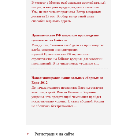
В четверг в Москве разбушевался десятибалльный
шторм, о котором предупреждали синоптики.
Увы, не все читают прогнозы. Ветер в порывах
достигал 25 м/с. Вообще ветер такой силы
способен вырывать деревь ...
Правительство РФ запретило производство
целлюлозы на Байкале
Между тем, "зеленый свет" дали на производство
хлеба, макарон и кондитерских
изделий.Правительство РФ ограничило
строительство на Байкале вредных для экологии
предприятий. В их числе новые угольные к ...
Новая экипировка национальных сборных на
Евро-2012
До начала главного первенства Европы остается
всего пара дней. Власти Польши и Украины
уверены, что предстоящий чемпионат пройдет
исключительно хорошо. В стане сборной России
не обошлось без тревожных ...
Регистрация на сайте