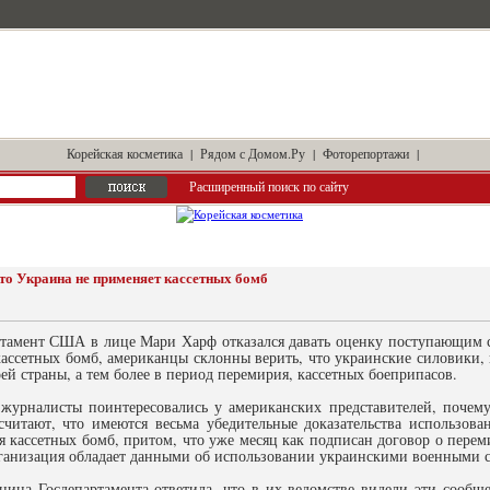
Корейская косметика
|
Рядом с Домом.Ру
|
Фоторепортажи
|
Расширенный поиск по сайту
то Украина не применяет кассетных бомб
ртамент США в лице Мари Харф отказался давать оценку поступающим
ассетных бомб, американцы склонны верить, что украинские силовики, 
оей страны, а тем более в период перемирия, кассетных боеприпасов.
журналисты поинтересовались у американских представителей, почем
 считают, что имеются весьма убедительные доказательства использо
ря кассетных бомб, притом, что уже месяц как подписан договор о пер
рганизация обладает данными об использовании украинскими военными с
ница Госдепартамента ответила, что в их ведомстве видели эти сообще