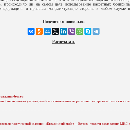
ь, происходило ли на самом деле использование кассетных боеприпа
 информацию, и призвала конфликтующие стороны в любом случае 
Поделиться новостью:
Распечатать
товлении бонгов
ин бонгов можно увидеть девайсы изготовленные из различных материалов, таких как силико
тавители политической коалиции «Евразийский выбор – Грузия» провели возле здания МИД с