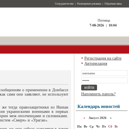
Сотрудничество
|
Размещение рекламы
|
Обратная связь
Пятница
7-08-2026
|
10:04
Регистрация на сайте
Авторизация
 сообщениям о применении в Донбассе
Напомнить пароль?
как сами они заявляют, не используют
Календарь новостей
у же тогда правозащитники из Human
вания украинскими военными в первых
емирии меж ополченцами и силовиками.
«
Август 2026 »
истем «Смерч» и «Ураган».
Пн
Вт
Ср
Чт
Пт
Сб
Вс
ния, но они сейчас находятся в таком