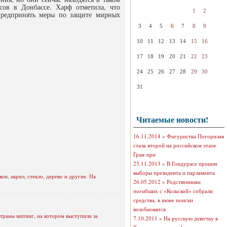
сов в Донбассе. Харф отметила, что
1
2
предпринять меры по защите мирных
3
4
5
6
7
8
9
10
11
12
13
14
15
16
17
18
19
20
21
22
23
24
25
26
27
28
29
30
31
Читаемые новости!
16.11.2014 »
Фигуристка Погорилая
стала второй на российском этапе
Гран-при
25.11.2013 »
В Гондурасе прошли
выборы президента и парламента
н, акрил, стекло, дерево и другие. На
26.05.2012 »
Родственники
погибших с «Кольской» собрали
средства, в июне поиски
возобновятся
траны митинг, на котором выступили за
7.10.2011 »
На русскую девочку в