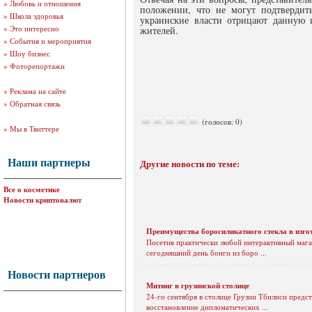
»
Любовь и отношения
положении, что не могут подтвердит
»
Школа здоровья
украинские власти отрицают данную
»
Это интересно
жителей.
»
События и мероприятия
»
Шоу бизнес
»
Фоторепортажи
»
Реклама на сайте
»
Обратная связь
(голосов: 0)
»
Мы в Твиттере
Наши партнеры
Другие новости по теме:
Все о косметике
Новости криптовалют
Преимущества боросиликатного стекла в изго
Посетив практически любой интерактивный магаз
сегодняшний день бонги из боро ...
Новости партнеров
Митинг в грузинской столице
24-го сентября в столице Грузии Тбилиси предс
восстановление дипломатических ...