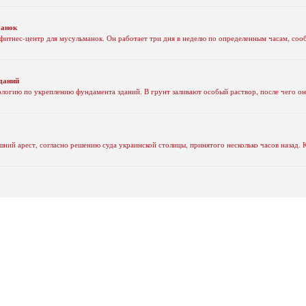
манок
фитнес-центр для мусульманок. Он работает три дня в неделю по определенным часам, сооб
зданий
огию по укреплению фундамента зданий. В грунт заливают особый раствор, после чего он 
ий арест, согласно решению суда украинской столицы, принятого несколько часов назад. 