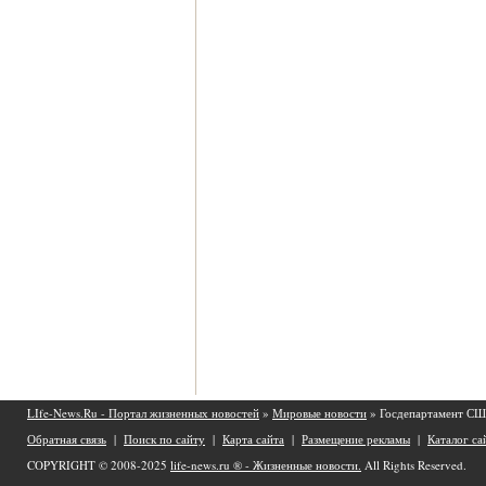
LIfe-News.Ru - Портал жизненных новостей
»
Мировые новости
» Госдепартамент США
Обратная связь
|
Поиск по сайту
|
Карта сайта
|
Размещение рекламы
|
Каталог са
COPYRIGHT © 2008-2025
life-news.ru ® - Жизненные новости.
All Rights Reserved.