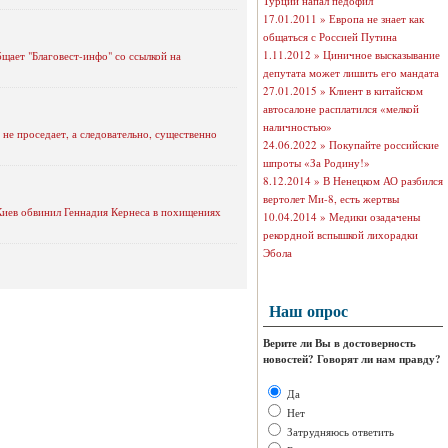
Турции напал педофил
17.01.2011 »
Европа не знает как
общаться с Россией Путина
1.11.2012 »
Циничное высказывание
щает "Благовест-инфо" со ссылкой на
депутата может лишить его мандата
27.01.2015 »
Клиент в китайском
автосалоне расплатился «мелкой
наличностью»
не проседает, а следовательно, существенно
24.06.2022 »
Покупайте российские
шпроты «За Родину!»
8.12.2014 »
В Ненецком АО разбился
вертолет Ми-8, есть жертвы
Киев обвинил Геннадия Кернеса в похищениях
10.04.2014 »
Медики озадачены
рекордной вспышкой лихорадки
Эбола
Наш опрос
Верите ли Вы в достоверность
новостей? Говорят ли нам правду?
Да
Нет
Затрудняюсь ответить