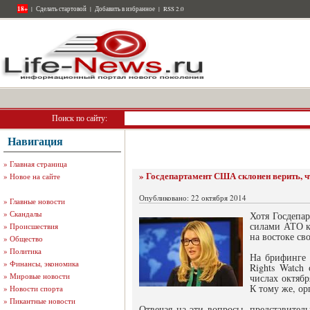
18+
|
Сделать стартовой
|
Добавить в избранное
|
RSS 2.0
Поиск по сайту:
Навигация
»
Главная страница
» Госдепартамент США склонен верить, ч
»
Новое на сайте
Опубликовано: 22 октября 2014
»
Главные новости
»
Скандалы
Хотя Госдепа
силами АТО к
»
Происшествия
на востоке св
»
Общество
»
Политика
На брифинге 
»
Финансы, экономика
Rights Watch
»
Мировые новости
числах октяб
К тому же, о
»
Новости спорта
»
Пикантные новости
Отвечая на эти вопросы, представитель