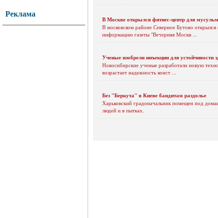
Реклама
В Москве открылся фитнес-центр для мусуль
В московском районе Северное Бутово открылся 
информацию газеты "Вечерняя Москв ...
Ученые изобрели инъекции для устойчивости 
Новосибирские ученые разработали новую технол
возрастает надежность конст ...
Без "Беркута" в Киеве бандитам раздолье
Харьковский градоначальник помещен под домашн
людей и в пытках.