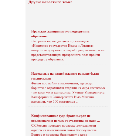
Другие новости по теме:
Иракских женщин могут подвергнуть
обрезанию
Экстремисты, входящие в организацию
«Исламское государство Ирака и Леванта»
выпустили документ, который предписывает всем
представительницам прекрасного пола пройти
процедуру обрезания.
Насекомые на нашей планете раньше были
гигантскими
Фильм про войну с насекомыми, где люди
борются с огромными тварями из мира насекомых
- не такая уж и фантастика. Ученые Университета
Калифорнии и Университета Нью-Мексико
выяснили, что 300 миллионов ...
Конфискованные суда браконьеров не
реализовали в пользу государства по расп ...
СК России проведет проверку деятельности
одного из заместителей главы Росимущества.
Вопрос о проверке был поднят в ходе