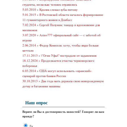
студенты, несколько человек отравились
5.03.2010 »
Кролик сломал зубы питону
5.01.2015 »
В Ростовской области началось формирование
11 гуманитарного конвоя в Донбасс
7.02.2024 »
Сергей Полунин: танцор и вдохновение для
миллионов
3.07.2020 »
Azino777 официальный сайт — с заботой об
игроке
2.06.2014 »
Федор Конюхов: хочу, чтобы люди больше
мечтали
17.11.2013 »
\"Огни Уфы\" пострадали от задымления
18.12.2024 »
Продолжается очистка черноморского
побережья
6.03.2014 »
США могут использовать «иранский»
сценарий против банков России
30.10.2013 »
Два года мать держала свою новорожденную
дочку в багажнике машины
Наш опрос
Верите ли Вы в достоверность новостей? Говорят ли нам
правду?
Да