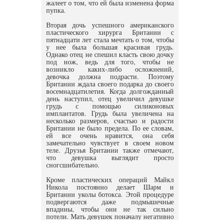
жалеет о том, что ей была изменена форма
пупка.
Вторая дочь успешного американского
пластического хирурга Британии с
пятнадцати лет стала мечтать о том, чтобы
у нее была большая красивая грудь.
Однако отец не спешил класть свою дочку
под нож, ведь для того, чтобы не
возникло каких-либо осложнений,
девочка должна подрасти. Поэтому
Британии ждала своего подарка до своего
восемнадцатилетия. Когда долгожданный
день наступил, отец увеличил девушке
грудь с помощью силиконовых
имплантатов. Грудь была увеличена на
несколько размеров, счастью и радости
Британии не было предела. По ее словам,
ей все очень нравится, она себя
замечательно чувствует в своем новом
теле. Друзья Британии также отмечают,
что девушка выглядит просто
сногсшибательно.
Кроме пластических операций Майкл
Никола постоянно делает Шарм и
Британии уколы ботокса. Этой процедуре
подвергаются даже подмышечные
впадины, чтобы они не так сильно
потели. Мать девушек поначалу негативно