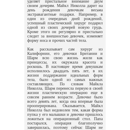
уделяет пристальное внимание двум
своим дочерям. Майкл Николла дарит на
день рождения девочкам весьма
экстравагантные подарки. Например, в
один из очередных дней рождений,
успешный пластический хирург подарил
одной из своих дочерей новую грудь.
Кроме этого он регулярно и пристально
следит за внешностью девочек, изменяет
форму носа и прочих частей тела.
Как рассказывает сам хирург из
Калифорнии, его девочки Британии и
Шарм всю свою жизнь жили как
принцессы, их окружала красота и
роскошь. В настоящее время девушкам
исполнилось двадцать пять лет, в их
жизни поддержание идеальных форм
тела, было одной из самых важных
составляющих. По словам Майкла
Николла, Шарм перенесла первую в своей
жизни пластическую операцию еще в
совсем раннем возрасте. Девочке было
всего девять лет, когда она впервые была
прооперирована. Оказывается, Майкл
Николла был недоволен тем, какая форма
пупка у его малышки и девочке пришлось
ложиться на операционный стол. Папа
постарался, операция благополучно
завершилась, поэтому сейчас Шарм не