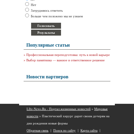
Нет
Затрудняюсь ответить
Больше чем положено мы не узнаем
Популярные статьи
»
Профессиональная переподготовка: путь к новой карьере
»
Выбор памятника — важное и ответственное решение
Новости партнеров
LIfe-News.Ru - Портал жизненных новостей
»
Мировые
новости
» Пластический хирург дарит своим дочерям на
дни рождения новые формы
Обратная связь
|
Поиск по сайту
|
Карта сайта
|